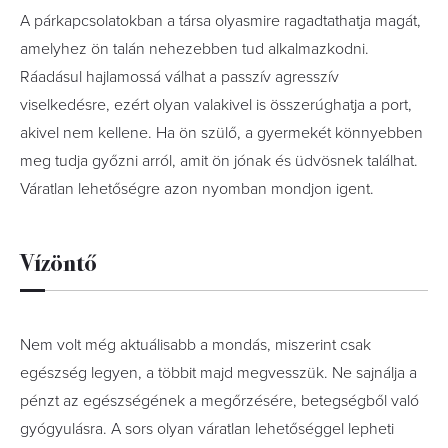
A párkapcsolatokban a társa olyasmire ragadtathatja magát,
amelyhez ön talán nehezebben tud alkalmazkodni.
Ráadásul hajlamossá válhat a passzív agresszív
viselkedésre, ezért olyan valakivel is összerúghatja a port,
akivel nem kellene. Ha ön szülő, a gyermekét könnyebben
meg tudja győzni arról, amit ön jónak és üdvösnek találhat.
Váratlan lehetőségre azon nyomban mondjon igent.
Vízöntő
Nem volt még aktuálisabb a mondás, miszerint csak
egészség legyen, a többit majd megvesszük. Ne sajnálja a
pénzt az egészségének a megőrzésére, betegségből való
gyógyulásra. A sors olyan váratlan lehetőséggel lepheti