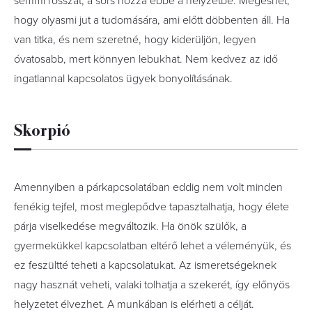
semmi rosszat, a sors hozza ebbe a helyzetbe. Megeshet,
hogy olyasmi jut a tudomására, ami előtt döbbenten áll. Ha
van titka, és nem szeretné, hogy kiderüljön, legyen
óvatosabb, mert könnyen lebukhat. Nem kedvez az idő
ingatlannal kapcsolatos ügyek bonyolításának.
Skorpió
Amennyiben a párkapcsolatában eddig nem volt minden
fenékig tejfel, most meglepődve tapasztalhatja, hogy élete
párja viselkedése megváltozik. Ha önök szülők, a
gyermekükkel kapcsolatban eltérő lehet a véleményük, és
ez feszültté teheti a kapcsolatukat. Az ismeretségeknek
nagy hasznát veheti, valaki tolhatja a szekerét, így előnyös
helyzetet élvezhet. A munkában is elérheti a célját.