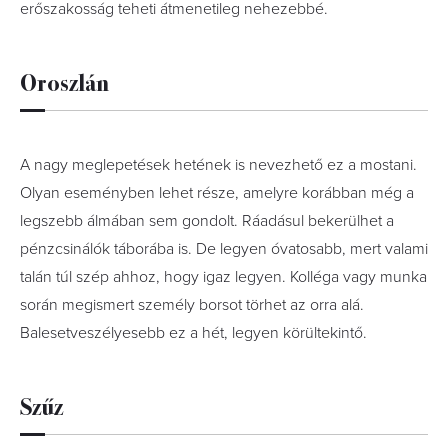
erőszakosság teheti átmenetileg nehezebbé.
Oroszlán
A nagy meglepetések hetének is nevezhető ez a mostani.
Olyan eseményben lehet része, amelyre korábban még a
legszebb álmában sem gondolt. Ráadásul bekerülhet a
pénzcsinálók táborába is. De legyen óvatosabb, mert valami
talán túl szép ahhoz, hogy igaz legyen. Kolléga vagy munka
során megismert személy borsot törhet az orra alá.
Balesetveszélyesebb ez a hét, legyen körültekintő.
Szűz