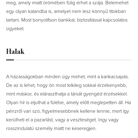
meg, amely miatt örömében fülig érhet a szája. Belemehet
egy olyan kalandba is, amelyet nem lesz könnyű titokban
tartani. Most bonyolítson bankkal, biztosítással kapcsolatos
ügyeket.
Halak
A házasságokban minden úgy mehet, mint a karikacsapás.
De az is lehet, hogy ön most lelkileg sokkal érzékenyebb,
mint máskor, és eláraszthatja a társát gyengéd érzésekkel.
Olyan hír is eljuthat a fülébe, amely előtt meglepetten áll. Ha
pénzről van szó, figyelmesebbnek kellene lennie, mert így
kerülheti el a pazarlást, vagy a veszteséget. Irigy vagy
rosszindulatú személy miatt ne keseregjen.