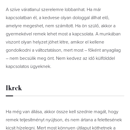
A szíve váratlanul szerelemre lobbanhat. Ha már
kapcsolatban él, a kedvese olyan dologgal állhat elő,
amelyre megeshet, nem számított. Ha ön szülő, akkor a
gyermekével remek lehet most a kapcsolata. A munkában
viszont olyan helyzet jöhet létre, amikor el kellene
gondolkodni a változtatáson, mert most – főként anyagilag
– nem becsülik meg önt. Nem kedvez az idő külfölddel
kapcsolatos ügyeknek.
Ikrek
Ha még van állása, akkor össze kell szednie magát, hogy
remek teljesítményt nyújtson, és nem ártana a felettesének
kicsit hízelegni. Mert most könnyen útilaput köthetnek a