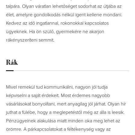
talpára. Olyan váratlan lehetőséget sodorhat az útjába az
élet, amelyre gondolkodás nélkül igent kellene mondani.
Kedvez az idő ingatlannal, rokonokkal kapcsolatos
ügyeknek. Ha ön szülő, gyermekére ne akarjon
rákényszeríteni semmit.
Rák
Mivel remekül tud kommunikálni, nagyon jól tudja
képviselni a saját érdekeit. Most érdemes nagyobb
vásárlásokat bonyolítani, mert anyagilag jól járhat. Olyan hír
juthat a fülébe, hogy a meglepetéstől még az álla is leesik.
Pénzügyeinek alakulása miatt minden oka meg lehet az
örömre. A párkapcsolatokat a féltékenység vagy az