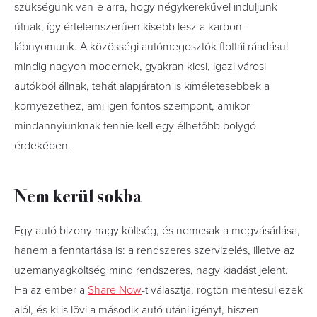
szükségünk van-e arra, hogy négykerekűvel induljunk
útnak, így értelemszerűen kisebb lesz a karbon-
lábnyomunk. A közösségi autómegosztók flottái ráadásul
mindig nagyon modernek, gyakran kicsi, igazi városi
autókból állnak, tehát alapjáraton is kíméletesebbek a
környezethez, ami igen fontos szempont, amikor
mindannyiunknak tennie kell egy élhetőbb bolygó
érdekében.
Nem kerül sokba
Egy autó bizony nagy költség, és nemcsak a megvásárlása,
hanem a fenntartása is: a rendszeres szervizelés, illetve az
üzemanyagköltség mind rendszeres, nagy kiadást jelent.
Ha az ember a
Share Now
-t választja, rögtön mentesül ezek
alól, és ki is lövi a második autó utáni igényt, hiszen