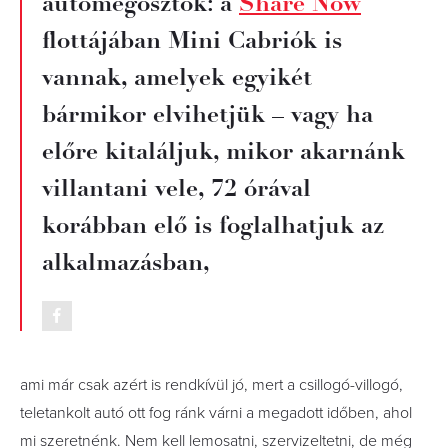
autómegosztók: a
Share Now
flottájában Mini Cabriók is
vannak, amelyek egyikét
bármikor elvihetjük – vagy ha
előre kitaláljuk, mikor akarnánk
villantani vele, 72 órával
korábban elő is foglalhatjuk az
alkalmazásban,
ami már csak azért is rendkívül jó, mert a csillogó-villogó,
teletankolt autó ott fog ránk várni a megadott időben, ahol
mi szeretnénk. Nem kell lemosatni, szervizeltetni, de még