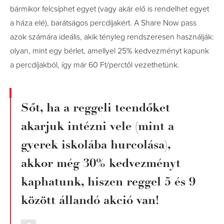
bármikor felcsíphet egyet (vagy akár elő is rendelhet egyet
a háza elé), barátságos percdíjakért. A Share Now pass
azok számára ideális, akik tényleg rendszeresen használják:
olyan, mint egy bérlet, amellyel 25% kedvezményt kapunk
a percdíjakból, így már 60 Ft/perctől vezethetünk.
Sőt, ha a reggeli teendőket
akarjuk intézni vele (mint a
gyerek iskolába hurcolása),
akkor még 30% kedvezményt
kaphatunk, hiszen reggel 5 és 9
között állandó akció van!