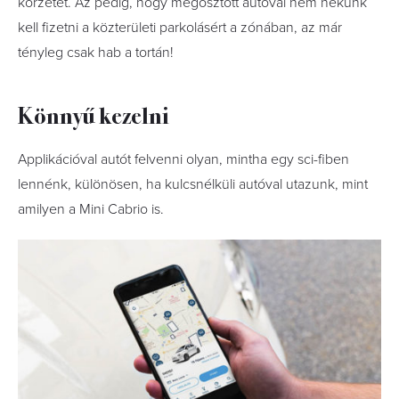
körzetét. Az pedig, hogy megosztott autóval nem nekünk
kell fizetni a közterületi parkolásért a zónában, az már
tényleg csak hab a tortán!
Könnyű kezelni
Applikációval autót felvenni olyan, mintha egy sci-fiben
lennénk, különösen, ha kulcsnélküli autóval utazunk, mint
amilyen a Mini Cabrio is.