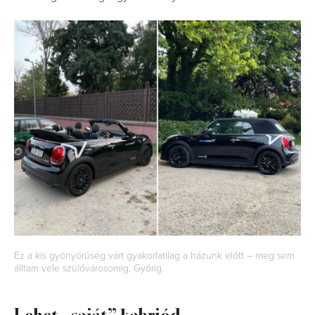
Ez a kis gyönyörűség várt gyakorlatilag a házunk előtt – meg sem
álltam vele szülővárosomig, Győrig.
Lehet „saját” kabriód