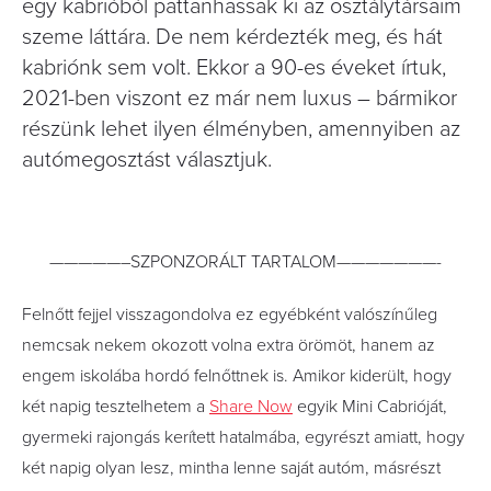
egy kabrióból pattanhassak ki az osztálytársaim
szeme láttára. De nem kérdezték meg, és hát
kabriónk sem volt. Ekkor a 90-es éveket írtuk,
2021-ben viszont ez már nem luxus – bármikor
részünk lehet ilyen élményben, amennyiben az
autómegosztást választjuk.
—————–SZPONZORÁLT TARTALOM———————-
Felnőtt fejjel visszagondolva ez egyébként valószínűleg
nemcsak nekem okozott volna extra örömöt, hanem az
engem iskolába hordó felnőttnek is. Amikor kiderült, hogy
két napig tesztelhetem a
Share Now
egyik Mini Cabrióját,
gyermeki rajongás kerített hatalmába, egyrészt amiatt, hogy
két napig olyan lesz, mintha lenne saját autóm, másrészt