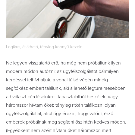
Logikus, átlátható, tényleg könnyű kezelni!
Ne legyen visszatartó erő, ha még nem próbáltunk ilyen
modern módon autózni: az ügyfélszolgálatot bármilyen
kérdéssel felhívhatjuk, a vonal túlsó végén mindig
segítőkész embert találunk, aki a lehető legtürelmesebben
ad választ kérdéseinkre. Tapasztalatból beszélek, vagy
háromszor hívtam őket: tényleg ritkán találkozni olyan
ügyfélszolgálattal, ahol úgy érezni, hogy valódi, érző
emberek próbálnak meg segíteni őszintén kedves módon.
(Egyébként nem azért hívtam őket háromszor, mert