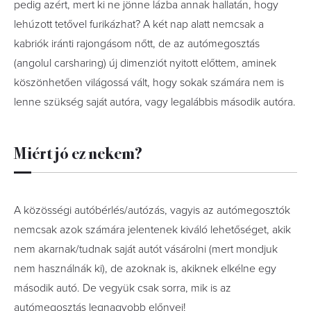
pedig azért, mert ki ne jönne lázba annak hallatán, hogy
lehúzott tetővel furikázhat? A két nap alatt nemcsak a
kabriók iránti rajongásom nőtt, de az autómegosztás
(angolul carsharing) új dimenziót nyitott előttem, aminek
köszönhetően világossá vált, hogy sokak számára nem is
lenne szükség saját autóra, vagy legalábbis második autóra.
Miért jó ez nekem?
A közösségi autóbérlés/autózás, vagyis az autómegosztók
nemcsak azok számára jelentenek kiváló lehetőséget, akik
nem akarnak/tudnak saját autót vásárolni (mert mondjuk
nem használnák ki), de azoknak is, akiknek elkélne egy
második autó. De vegyük csak sorra, mik is az
autómegosztás legnagyobb előnyei!