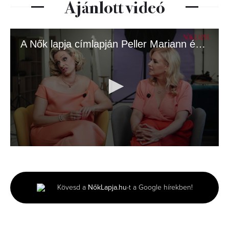
Ajánlott videó
A Nők lapja címlapján Peller Mariann és Anna!
0
seconds
of
2
minutes,
Kövesd a
NőkLapja.hu
-t a Google hírekben!
8
seconds