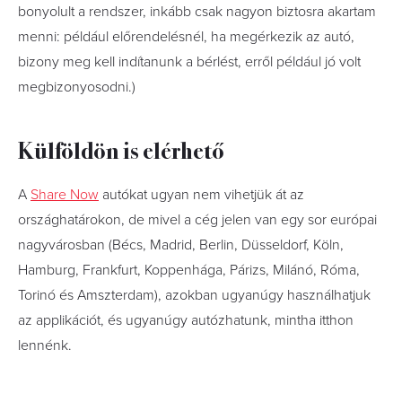
bonyolult a rendszer, inkább csak nagyon biztosra akartam
menni: például előrendelésnél, ha megérkezik az autó,
bizony meg kell indítanunk a bérlést, erről például jó volt
megbizonyosodni.)
Külföldön is elérhető
A
Share Now
autókat ugyan nem vihetjük át az
országhatárokon, de mivel a cég jelen van egy sor európai
nagyvárosban (Bécs, Madrid, Berlin, Düsseldorf, Köln,
Hamburg, Frankfurt, Koppenhága, Párizs, Milánó, Róma,
Torinó és Amszterdam), azokban ugyanúgy használhatjuk
az applikációt, és ugyanúgy autózhatunk, mintha itthon
lennénk.