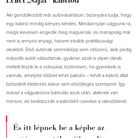
Aki gondolkodott már autóvásárláson, bizonyára tudja, hogy
egy kabrió mindig kényes kérdés. Mindannyian vágyunk rá,
mégis kevesen engedik meg maguknak, és manapság már
nem is annyira anyagi, hanem inkább praktikussági
okokból. Első autónak semmiképp sem célszerű, akik pedig
második autót választanak, gyakran azok is olyan darab
mellett teszik le a voksukat, különösen, ha gyerekeik is
vannak, amelybe többet lehet pakolni – tehát a kabrió által
biztosított életérzés ekkor sem elsődleges szempont. Így
marad a vágyakozva bámulás azok után, akiknek van
mersze, és beáldozzák a kabrióért cserébe a rakodóteret.
És itt lépnek be a képbe az