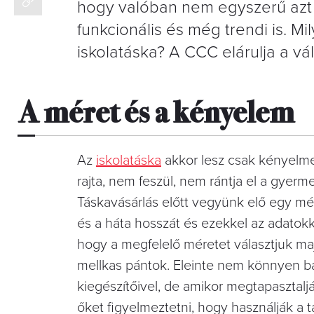
hogy valóban nem egyszerű azt a
funkcionális és még trendi is. Mil
iskolatáska? A CCC elárulja a vá
A méret és a kényelem
Az
iskolatáska
akkor lesz csak kényelmes
rajta, nem feszül, nem rántja el a gyerm
Táskavásárlás előtt vegyünk elő egy mé
és a háta hosszát és ezekkel az adatokk
hogy a megfelelő méretet választjuk majd
mellkas pántok. Eleinte nem könnyen b
kiegészítőivel, de amikor megtapasztalj
őket figyelmeztetni, hogy használják a t