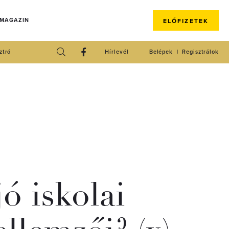
 MAGAZIN
ELŐFIZETEK
ztró
Hírlevél
Belépek
Regisztrálok
ó iskolai