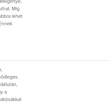
adékigénye,
ozhat. Míg
bbra lehet
 Ennek
k,
sődleges.
 délután,
gy a
átizsákkal