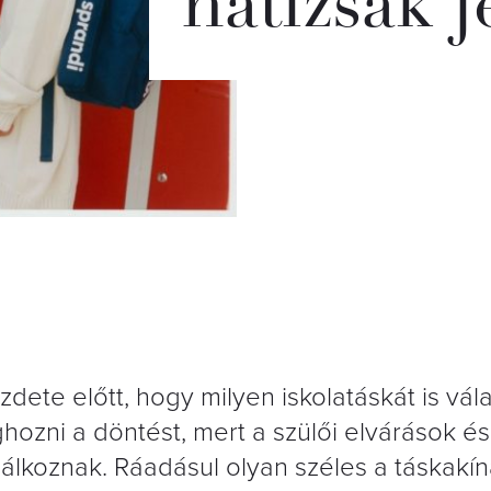
hátizsák j
dete előtt, hogy milyen iskolatáskát is vál
ni a döntést, mert a szülői elvárások és
lkoznak. Ráadásul olyan széles a táskakíná