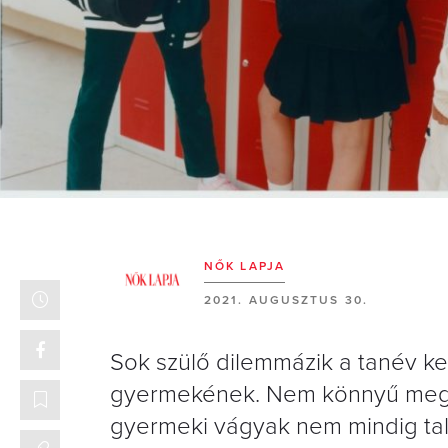
NŐK LAPJA
2021. AUGUSZTUS 30.
Sok szülő dilemmázik a tanév kez
gyermekének. Nem könnyű meghoz
gyermeki vágyak nem mindig talá