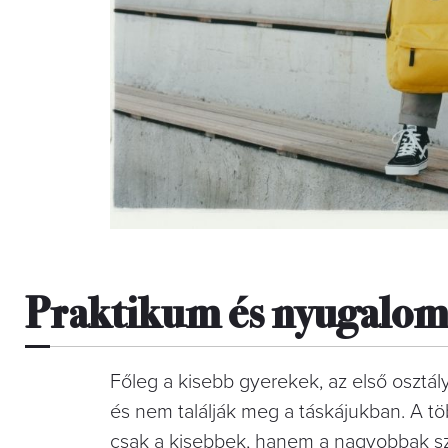
Praktikum és nyugalo
Főleg a kisebb gyerekek, az első osztál
és nem találják meg a táskájukban. A t
csak a kisebbek, hanem a nagyobbak sz