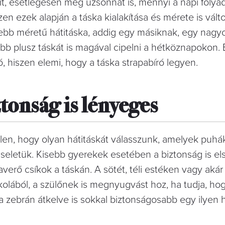
rait, esetlegesen még uzsonnát is, mennyi a napi foly
zen ezek alapján a táska kialakítása és mérete is vált
bb méretű hátitáska, addig egy másiknak, egy nagyo
b plusz táskát is magával cipelni a hétköznapokon.
 hiszen elemi, hogy a táska strapabíró legyen.
tonság is lényeges
en, hogy olyan hátitáskát válasszunk, amelyek puhá
iseletük. Kisebb gyerekek esetében a biztonság is el
averő csíkok a táskán. A sötét, téli estéken vagy akár
olából, a szülőnek is megnyugvást hoz, ha tudja, ho
 zebrán átkelve is sokkal biztonságosabb egy ilyen h