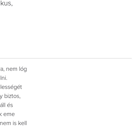
kus,
ra, nem lóg
ni.
élességét
 biztos,
áll és
ák eme
nem is kell