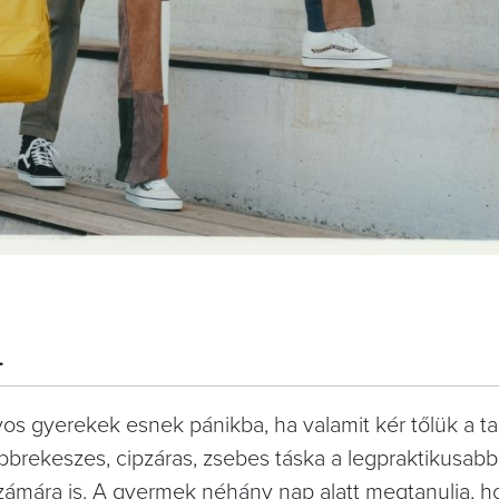
m
yos gyerekek esnek pánikba, ha valamit kér tőlük a ta
öbbrekeszes, cipzáras, zsebes táska a legpraktikusab
ámára is. A gyermek néhány nap alatt megtanulja, ho