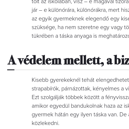
tölt az iskolában, visz – e magával tízó
jár – e különórára, különórákra, mert his
az egyik gyermeknek elegendő egy kise
szüksége, ha nem szeretne egy vagy töb
tükrében a táska anyaga is meghatározó,
A védelem mellett, a biz
Kisebb gyerekeknél tehát elengedhetetl
strapabírók, párnázottak, kényelmes a v
Ezt szolgálják többek között a fényvissz
amikor egyedül bandukolnak haza az isk
gyermek hátán egy ilyen táska van. De a
közlekedni.