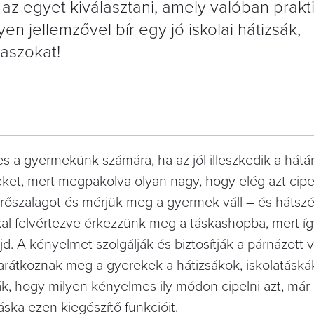
z egyet kiválasztani, amely valóban prakti
yen jellemzővel bír egy jó iskolai hátizsák,
laszokat!
 a gyermekünk számára, ha az jól illeszkedik a hátá
eket, mert megpakolva olyan nagy, hogy elég azt cipel
rőszalagot és mérjük meg a gyermek váll – és hátsz
al felvértezve érkezzünk meg a táskashopba, mert így
. A kényelmet szolgálják és biztosítják a párnázott v
arátkoznak meg a gyerekek a hátizsákok, iskolatásk
ák, hogy milyen kényelmes ily módon cipelni azt, már 
áska ezen kiegészítő funkcióit.