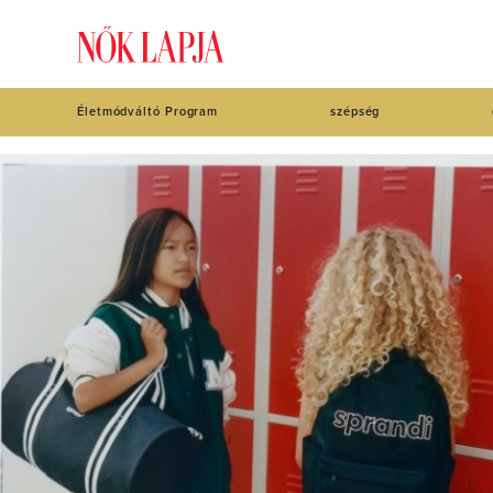
Életmódváltó Program
szépség