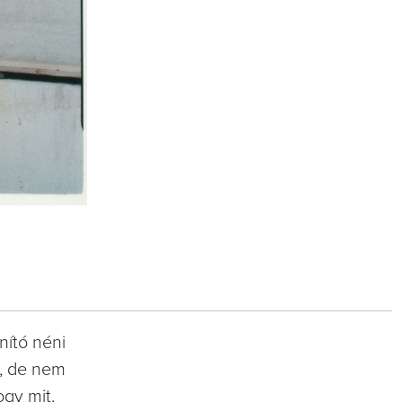
nító néni
b, de nem
gy mit,