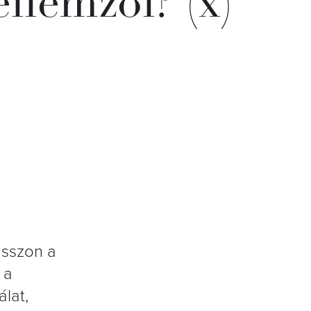
ellemzői? (x)
asszon a
 a
lat,