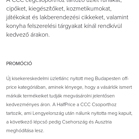
A CCC cégcsoporthoz tartozó üzlet ruhákat,
cipőket, kiegészítőket, kozmetikumokat,
játékokat és lakberendezési cikkeket, valamint
konyha felszerelési tárgyakat kínál rendkívül
kedvező árakon.
PROMÓCIÓ
Új kisekereskedelmi üzletlánc nyitott meg Budapesten off-
price kategóriában, aminek lényege, hogy a vásárlók ismert
márkák termékeiket tudják megvásárolni jelentősen
kedvezményes áron. A HalfPrice a CCC Csoporthoz
tartozik, ami Lengyelország után nálunk nyitotta meg kapuit,
a következő lépcső pedig Csehország és Ausztria
meghódítása lesz.