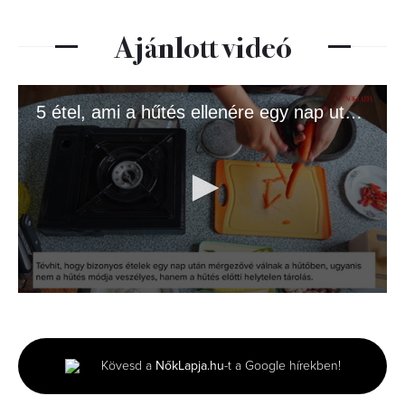
Ajánlott videó
5 étel, ami a hűtés ellenére egy nap után is ételmérgezést okozhat
0
seconds
of
1
minute,
Kövesd a
NőkLapja.hu
-t a Google hírekben!
20
seconds