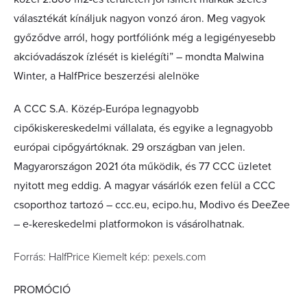
választékát kínáljuk nagyon vonzó áron. Meg vagyok
győződve arról, hogy portfóliónk még a legigényesebb
akcióvadászok ízlését is kielégíti” – mondta Malwina
Winter, a HalfPrice beszerzési alelnöke
A CCC S.A. Közép-Európa legnagyobb
cipőkiskereskedelmi vállalata, és egyike a legnagyobb
európai cipőgyártóknak. 29 országban van jelen.
Magyarországon 2021 óta működik, és 77 CCC üzletet
nyitott meg eddig. A magyar vásárlók ezen felül a CCC
csoporthoz tartozó – ccc.eu, ecipo.hu, Modivo és DeeZee
– e-kereskedelmi platformokon is vásárolhatnak.
Forrás: HalfPrice Kiemelt kép: pexels.com
PROMÓCIÓ