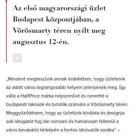
Az első magyarországi üzlet
Budapest központjában, a
Vörösmarty téren nyílt meg
augusztus 12-én.
„Mindent megteszünk annak érdekében, hogy üzleteink
az adott város legrangosabb helyein jelenjenek meg. Így
válik a HalfPrice márka népszerűvé és ismertté a
budapesti lakosok és turisták számára a Vörösmarty téren.
Meggyőződésem, hogy az üzletünk kínálata és designja
sok látogatót fog ide vonzani és hamarosan felkerül a
város bevásárló térképén a fontos látnivalók sorába” –