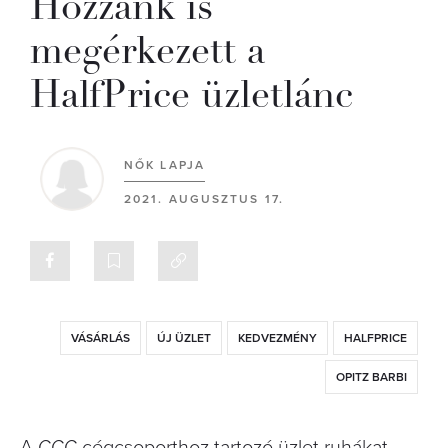
Hozzánk is
megérkezett a
HalfPrice üzletlánc
NŐK LAPJA
2021. AUGUSZTUS 17.
VÁSÁRLÁS
ÚJ ÜZLET
KEDVEZMÉNY
HALFPRICE
OPITZ BARBI