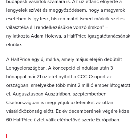
budapesti vásárlók számára is. Az üzletlánc elnyerte a
lengyelek szívét és meggyőződésem, hogy a magyarok
esetében is így lesz, hiszen mától ismert márkák széles
választéka áll rendelkezésükre vonzó árakon” –
nyilatkozta Adam Holewa, a HalfPrice igazgatótanácsának
elnöke.
A HalfPrice egy új márka, amely május elején debütált
Lengyelországban. A koncepció elindulása után 3
hónappal már 21 üzletet nyitott a CCC Csoport az
országban, amelyekbe több mint 2 millió ember látogatott
el. Augusztusban Ausztriában, szeptemberben
Csehországban is megnyitjuk üzleteinket az ottani
vásárlóközönség előtt. Ez év decemberének végére közel
60 HalfPrice üzlet válik elérhetővé szerte Európában.