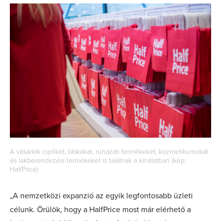
A vásárlók cipőket, táskákat, ruházati termékeket, kozmetikumokat
és lakberendezési termékeket is találnak a kínálatban (kép:
HalfPrice)
„A nemzetközi expanzió az egyik legfontosabb üzleti
célunk. Örülök, hogy a HalfPrice most már elérhető a