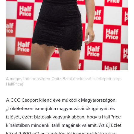
A megnyitóünnepségen Opitz Barbi énekesnő is fellépett (kép:
HalfPrice)
A CCC Csoport kilenc éve működik Magyarországon.
„Tökéletesen ismerjük a magyar vásárlók igényeit és
ízlését, ezért biztosak vagyunk abban, hogy a HalfPrice
kínálatában mindenki talál magának valamit. Az új üzlet
közel 2.800 m2-es területén jól ismert márkák széles