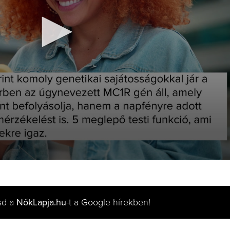
sd a
NőkLapja.hu
-t a Google hírekben!