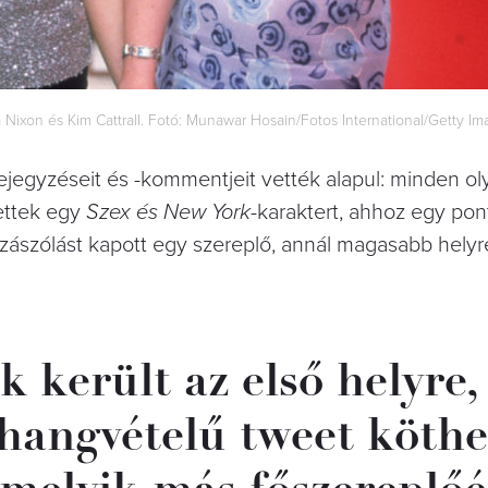
hia Nixon és Kim Cattrall. Fotó: Munawar Hosain/Fotos International/Getty I
ejegyzéseit és -kommentjeit vették alapul: minden ol
ettek egy
Szex és New York
-karaktert, ahhoz egy pon
zzászólást kapott egy szereplő, annál magasabb helyr
 került az első helyre,
 hangvételű tweet köthe
rmelyik más főszereplőé