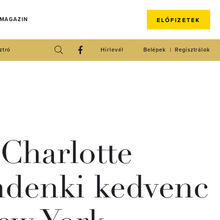
 MAGAZIN
ELŐFIZETEK
ztró
Hírlevél
Belépek
Regisztrálok
Charlotte
ndenki kedvenc