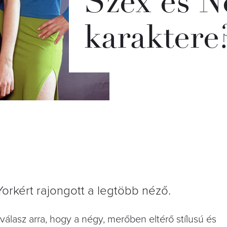
Szex és N
karaktere
Yorkért rajongott a legtöbb néző.
álasz arra, hogy a négy, merőben eltérő stílusú és