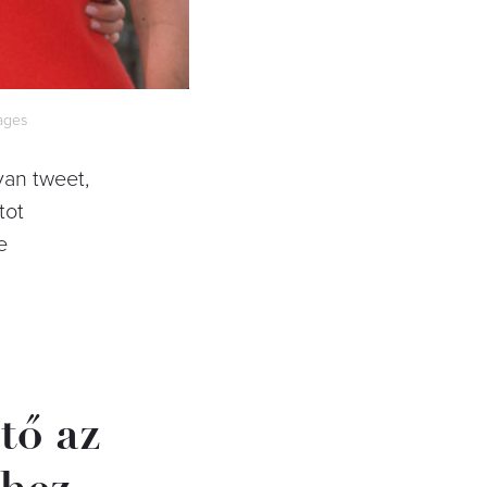
mages
yan tweet,
tot
e
tő az
hez.