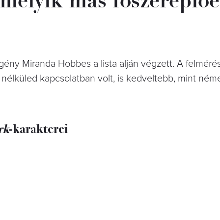
gény Miranda Hobbes a lista alján végzett. A felmérés
e nélküled kapcsolatban volt, is kedveltebb, mint néme
rk
-karakterei