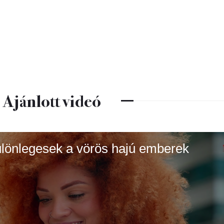
Ajánlott videó
 különlegesek a vörös hajú emberek