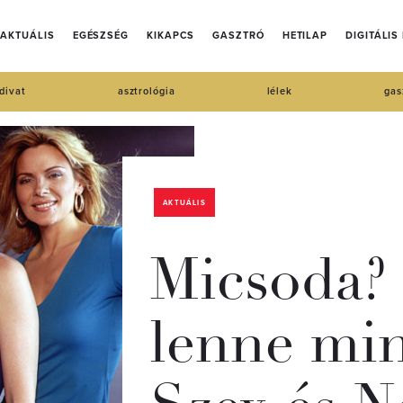
AKTUÁLIS
EGÉSZSÉG
KIKAPCS
GASZTRÓ
HETILAP
DIGITÁLIS
divat
asztrológia
lélek
gas
AKTUÁLIS
Micsoda? 
lenne mi