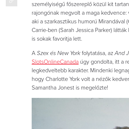
személyiségű főszereplő közül kit tart
rajongónak megvolt a maga kedvence: van
aki a szarkasztikus humorú Mirandával 
Carrie-ben (Sarah Jessica Parker) látták
is sokak favoritja lett.
A
Szex és New York
folytatása, az
And J
SlotsOnlineCanada
úgy gondolta, itt a r
legkedveltebb karakter. Mindenki legna
hogy Charlotte York volt a nézők kedve
Samantha Jonest is megelőzte!