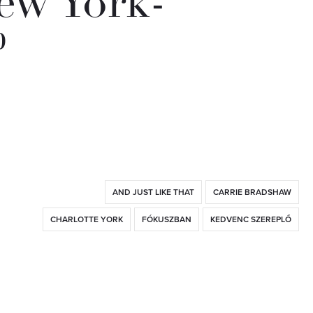
ew York-
?
AND JUST LIKE THAT
CARRIE BRADSHAW
CHARLOTTE YORK
FÓKUSZBAN
KEDVENC SZEREPLŐ