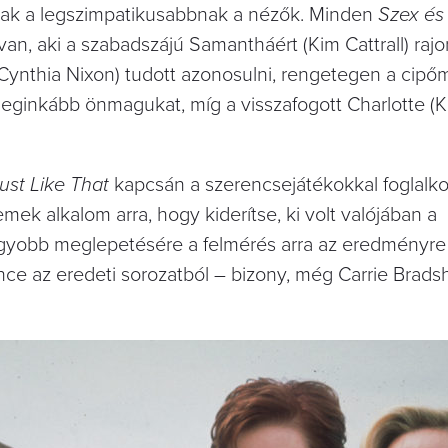
anak a legszimpatikusabbnak a nézők. Minden
Szex és
, aki a szabadszájú Samantháért (Kim Cattrall) rajon
(Cynthia Nixon) tudott azonosulni, rengetegen a cipő
 leginkább önmagukat, míg a visszafogott Charlotte (Kr
ust Like
That
kapcsán a szerencsejátékokkal foglalk
emek alkalom arra, hogy kiderítse, ki volt valójában a
gyobb meglepetésére a felmérés arra az eredményre j
nce az eredeti sorozatból – bizony, még Carrie Brads