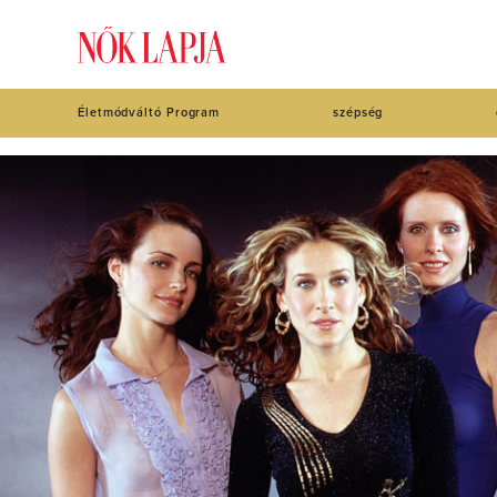
Életmódváltó Program
szépség