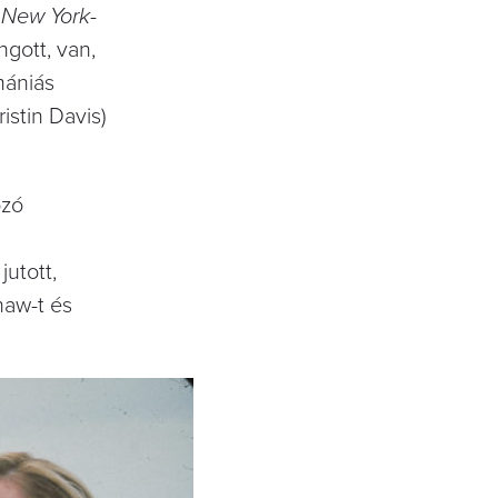
 New York
-
gott, van,
mániás
istin Davis)
ozó
utott,
haw-t és