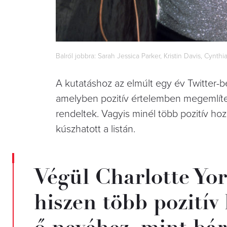
Balról jobbra: Sarah Jessica Parker, Kristin Davis, Cynt
A kutatáshoz az elmúlt egy év Twitter-b
amelyben pozitív értelemben megemlít
rendeltek. Vagyis minél több pozitív ho
kúszhatott a listán.
Végül Charlotte York
hiszen több pozitív
ő nevéhez, mint bá