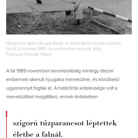
Ideiglenes átjáró Nyugat-Berlin és Kelet-Berlin között a berlini
falnál. A felvétel 1989. novemberében készült. (Kép:
Fortepan/Horváth Péter)
A fal 1989 novemberi lerombolásáig mintegy ötezer
embernek sikerült nyugatra menekülnie, és körülbelül
ugyanennyit fogtak el. A határőrök kötelessége volt a
menekülőket megállítani, ennek érdekében
szigorú tűzparancsot léptettek
életbe a falnál.