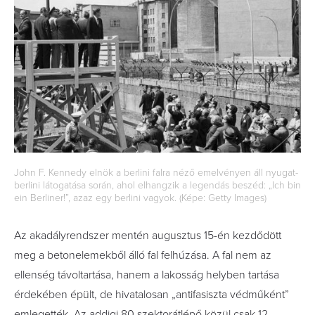
John F. Kennedy elnök a berlini falra néző emelvényen áll nyugat-
berlini látogatása során, ahol elhangzik a legendás beszéd: „Ich bin
ein Berliner!”, azaz egy berlini vagyok. (Képe: Getty Images)
Az akadályrendszer mentén augusztus 15-én kezdődött
meg a betonelemekből álló fal felhúzása. A fal nem az
ellenség távoltartása, hanem a lakosság helyben tartása
érdekében épült, de hivatalosan „antifasiszta védműként”
emlegették. Az addigi 80 szektorátlépő közül csak 12