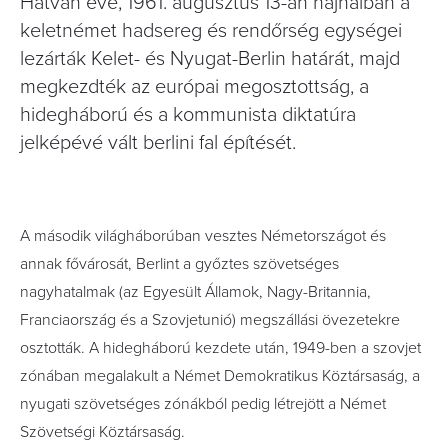
Hatvan éve, 1961. augusztus 13-án hajnalban a
keletnémet hadsereg és rendőrség egységei
lezárták Kelet- és Nyugat-Berlin határát, majd
megkezdték az európai megosztottság, a
hidegháború és a kommunista diktatúra
jelképévé vált berlini fal építését.
A második világháborúban vesztes Németországot és
annak fővárosát, Berlint a győztes szövetséges
nagyhatalmak (az Egyesült Államok, Nagy-Britannia,
Franciaország és a Szovjetunió) megszállási övezetekre
osztották. A hidegháború kezdete után, 1949-ben a szovjet
zónában megalakult a Német Demokratikus Köztársaság, a
nyugati szövetséges zónákból pedig létrejött a Német
Szövetségi Köztársaság.