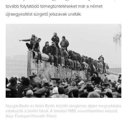
tovább folytatódó tömegtüntetéseket már a német
újraegyesítést sürgető jelszavak uralták.
Nyugat-Berlin és Kelet-Berlin közötti ideiglenes átjáró megnyítására
várakozók a berlini falnál. A felvétel 1989. novemberében készült.
(Kép: Fortepan/Horváth Péter)