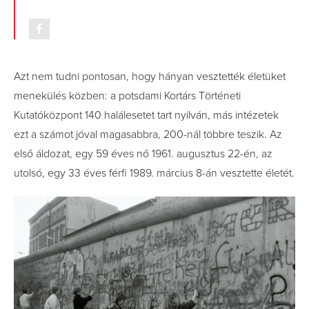
Azt nem tudni pontosan, hogy hányan vesztették életüket
menekülés közben: a potsdami Kortárs Történeti
Kutatóközpont 140 halálesetet tart nyilván, más intézetek
ezt a számot jóval magasabbra, 200-nál többre teszik. Az
első áldozat, egy 59 éves nő 1961. augusztus 22-én, az
utolsó, egy 33 éves férfi 1989. március 8-án vesztette életét.