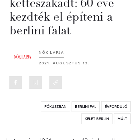
kettészakadt: 60 éve
kezdték el építeni a
berlini falat
NŐK LAPJA
2021. AUGUSZTUS 13.
FÓKUSZBAN
BERLINI FAL
ÉVFORDULÓ
KELET BERLIN
MÚLT