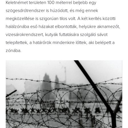
Keletnémet területen 100 méterrel beljebb egy
szögesdrótrendszer is húzódott, és még ennek
megközelítése is szigorúan tilos volt. A két kerítés közötti
halálzónába eső házakat elbontották, helyükre aknamezőt,
vizesárokrendszert, kutyák futtatására szolgáló sávot
telepítettek, a határőrök mindenkire lőttek, aki belépett a
zónába.