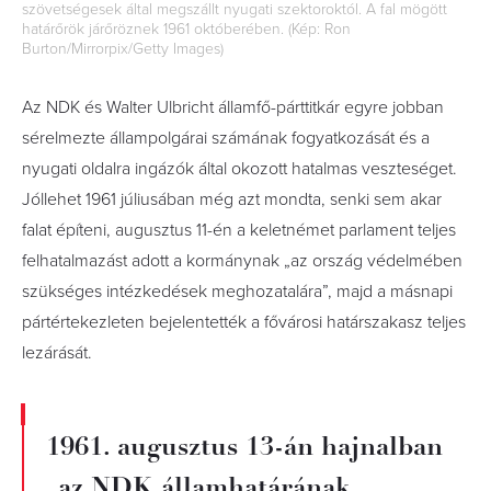
szövetségesek által megszállt nyugati szektoroktól. A fal mögött
határőrök járőröznek 1961 októberében. (Kép: Ron
Burton/Mirrorpix/Getty Images)
Az NDK és Walter Ulbricht államfő-párttitkár egyre jobban
sérelmezte állampolgárai számának fogyatkozását és a
nyugati oldalra ingázók által okozott hatalmas veszteséget.
Jóllehet 1961 júliusában még azt mondta, senki sem akar
falat építeni, augusztus 11-én a keletnémet parlament teljes
felhatalmazást adott a kormánynak „az ország védelmében
szükséges intézkedések meghozatalára”, majd a másnapi
pártértekezleten bejelentették a fővárosi határszakasz teljes
lezárását.
1961. augusztus 13-án hajnalban
„az NDK államhatárának