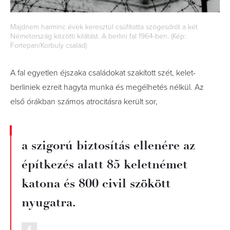
Majdnem harminc évek keresztül csúfította szögesdrót a két
Németország közötti kilátást. A berlini fal 1964-ben. (Kép:
Fortepan/Korbuly család)
A fal egyetlen éjszaka családokat szakított szét, kelet-
berliniek ezreit hagyta munka és megélhetés nélkül. Az
első órákban számos atrocitásra került sor,
a szigorú biztosítás ellenére az
építkezés alatt 85 keletnémet
katona és 800 civil szökött
nyugatra.