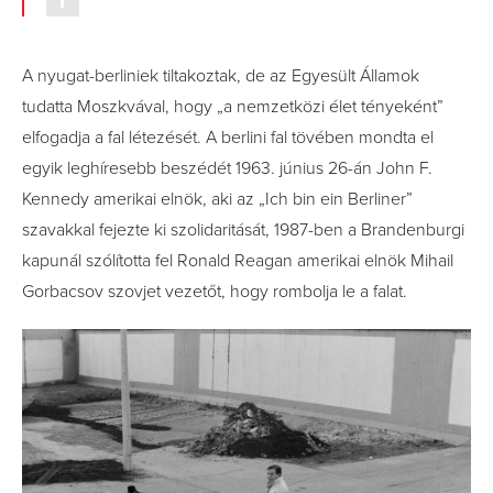
A nyugat-berliniek tiltakoztak, de az Egyesült Államok
tudatta Moszkvával, hogy „a nemzetközi élet tényeként”
elfogadja a fal létezését. A berlini fal tövében mondta el
egyik leghíresebb beszédét 1963. június 26-án John F.
Kennedy amerikai elnök, aki az „Ich bin ein Berliner”
szavakkal fejezte ki szolidaritását, 1987-ben a Brandenburgi
kapunál szólította fel Ronald Reagan amerikai elnök Mihail
Gorbacsov szovjet vezetőt, hogy rombolja le a falat.