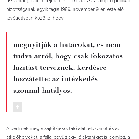
összehangolatlan bejelentése okozta. Az állampárt politikai
bizottságának egyik tagja 1989. november 9-én este élő
tévéadásban közölte, hogy
megnyitják a határokat, és nem
tudva arról, hogy csak fokozatos
lazítást terveznek, kérdésre
hozzátette: az intézkedés
azonnal hatályos.
A berliniek még a sajtótájékoztató alatt elözönlötték az
átkelőhelyeket, a fallal együtt egy lélektani gát is leomlott, a