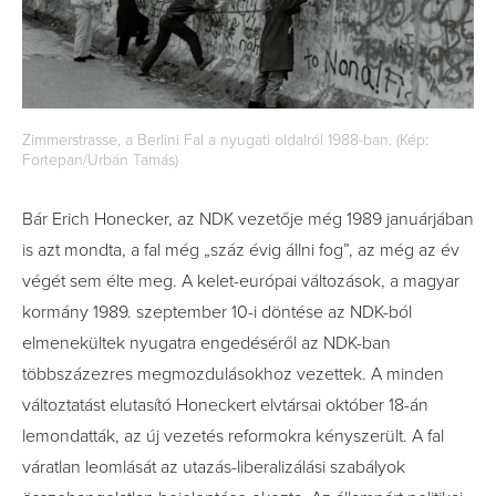
Zimmerstrasse, a Berlini Fal a nyugati oldalról 1988-ban. (Kép:
Fortepan/Urbán Tamás)
Bár Erich Honecker, az NDK vezetője még 1989 januárjában
is azt mondta, a fal még „száz évig állni fog”, az még az év
végét sem élte meg. A kelet-európai változások, a magyar
kormány 1989. szeptember 10-i döntése az NDK-ból
elmenekültek nyugatra engedéséről az NDK-ban
többszázezres megmozdulásokhoz vezettek. A minden
változtatást elutasító Honeckert elvtársai október 18-án
lemondatták, az új vezetés reformokra kényszerült. A fal
váratlan leomlását az utazás-liberalizálási szabályok