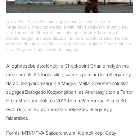
A The Wall Along Wilshire egy szabadtéri installáció Los
Angelesben, amely az eredeti berlini fal tíz szakaszát mutatja be,
amit többek között a két amerikai elnök, John F. Kennedy és
Ronald Reagan arcképe díszít. amerikai elnökök, valamint Nelson
Mandela dél-afrikai elnök is szerepelnek rajta. (Kép: Genaro Molina
/ Los Angeles Times via Getty Images)
A leghíresebb átkelőhely, a Checkpoint Charlie helyén ma
múzeum áll. A falból a világ számos pontjára került egy-egy
darab, Magyarországon a Magyar Máltai Szeretetszolgálat
zugligeti Befogadó Központjában, az Andrássy úton a Terror
Háza Múzeum előtt, és 2019-ben a Páneurópai Piknik 30.
évfordulóján Sopronpusztán helyeztek el egy-egy
faldarabot.
Forrás: MTI/MTVA Sajtóarchívum Kiemelt kép: Getty