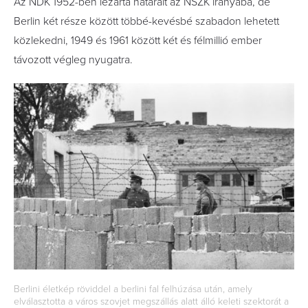
Az NDK 1952-ben lezárta határait az NSZK irányába, de
Berlin két része között többé-kevésbé szabadon lehetett
közlekedni, 1949 és 1961 között két és félmillió ember
távozott végleg nyugatra.
Berlini életkép röviddel a berlini fal felhúzása után, amely
elválasztotta a város szovjet megszállás alatt álló keleti szektorát a