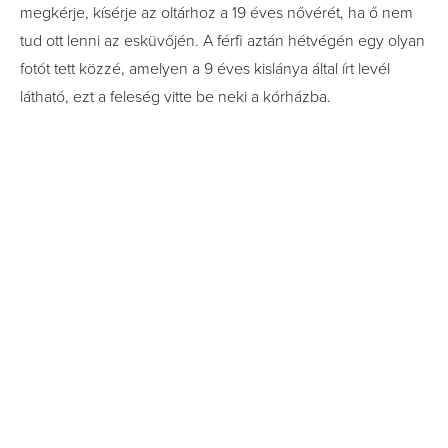
megkérje, kísérje az oltárhoz a 19 éves nővérét, ha ő nem
tud ott lenni az esküvőjén. A férfi aztán hétvégén egy olyan
fotót tett közzé, amelyen a 9 éves kislánya által írt levél
látható, ezt a feleség vitte be neki a kórházba.