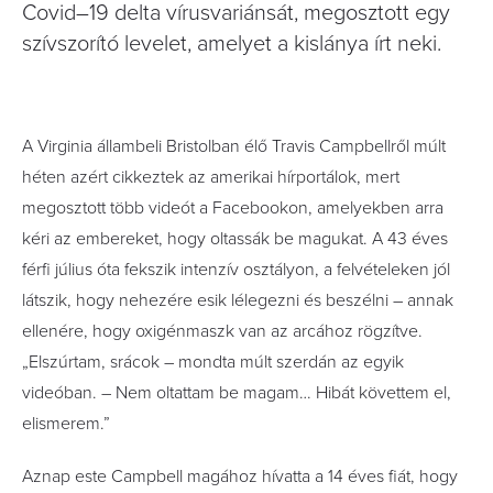
Covid–19 delta vírusvariánsát, megosztott egy
szívszorító levelet, amelyet a kislánya írt neki.
A Virginia állambeli Bristolban élő Travis Campbellről múlt
héten azért cikkeztek az amerikai hírportálok, mert
megosztott több videót a Facebookon, amelyekben arra
kéri az embereket, hogy oltassák be magukat. A 43 éves
férfi július óta fekszik intenzív osztályon, a felvételeken jól
látszik, hogy nehezére esik lélegezni és beszélni – annak
ellenére, hogy oxigénmaszk van az arcához rögzítve.
„Elszúrtam, srácok – mondta múlt szerdán az egyik
videóban. – Nem oltattam be magam… Hibát követtem el,
elismerem.”
Aznap este Campbell magához hívatta a 14 éves fiát, hogy