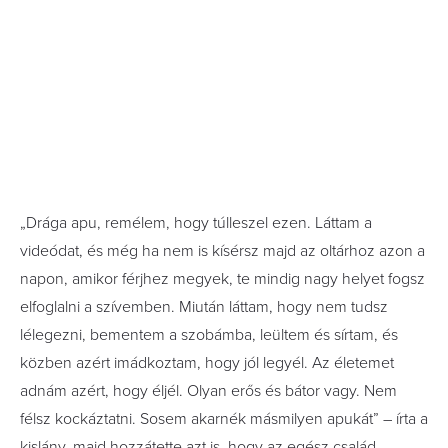
„Drága apu, remélem, hogy túlleszel ezen. Láttam a
videódat, és még ha nem is kísérsz majd az oltárhoz azon a
napon, amikor férjhez megyek, te mindig nagy helyet fogsz
elfoglalni a szívemben. Miután láttam, hogy nem tudsz
lélegezni, bementem a szobámba, leültem és sírtam, és
közben azért imádkoztam, hogy jól legyél. Az életemet
adnám azért, hogy éljél. Olyan erős és bátor vagy. Nem
félsz kockáztatni. Sosem akarnék másmilyen apukát” – írta a
kislány, majd hozzátette azt is, hogy az egész család