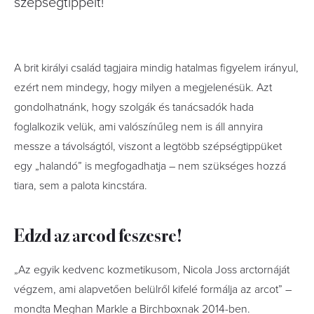
szépségtippeit!
A brit királyi család tagjaira mindig hatalmas figyelem irányul,
ezért nem mindegy, hogy milyen a megjelenésük. Azt
gondolhatnánk, hogy szolgák és tanácsadók hada
foglalkozik velük, ami valószínűleg nem is áll annyira
messze a távolságtól, viszont a legtöbb szépségtippüket
egy „halandó” is megfogadhatja – nem szükséges hozzá
tiara, sem a palota kincstára.
Edzd az arcod feszesre!
„Az egyik kedvenc kozmetikusom, Nicola Joss arctornáját
végzem, ami alapvetően belülről kifelé formálja az arcot” –
mondta Meghan Markle a Birchboxnak 2014-ben.