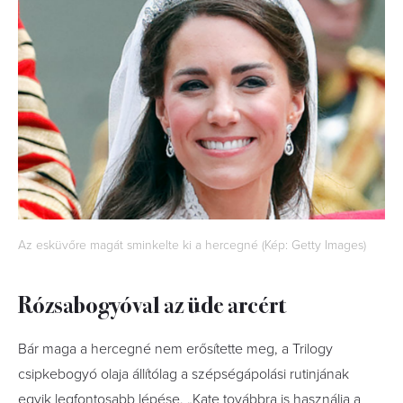
Az esküvőre magát sminkelte ki a hercegné (Kép: Getty Images)
Rózsabogyóval az üde arcért
Bár maga a hercegné nem erősítette meg, a Trilogy
csipkebogyó olaja állítólag a szépségápolási rutinjának
egyik legfontosabb lépése. „Kate továbbra is használja a