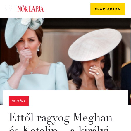
ELŐFIZETEK
AKTUÁLIS
Ettől ragyog Meghan
és Katalin – a királyi