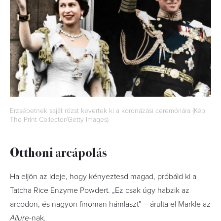
Erzsébetnek saját rózst kevertek ki a koronázási ceremóriára (Kép:
The Print Collector/Getty Images)
Otthoni arcápolás
Ha eljön az ideje, hogy kényeztesd magad, próbáld ki a
Tatcha Rice Enzyme Powdert. „Ez csak úgy habzik az
arcodon, és nagyon finoman hámlaszt” – árulta el Markle az
Allure
-nak.