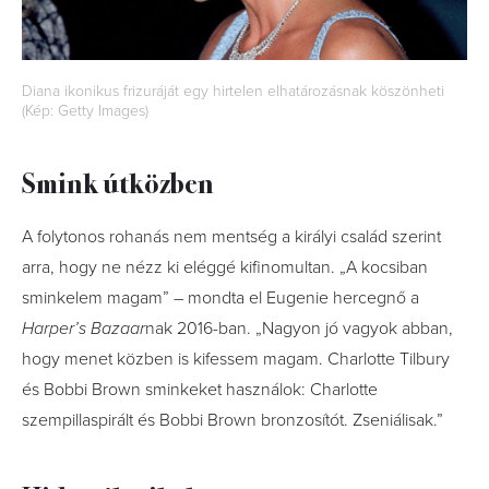
Diana ikonikus frizuráját egy hirtelen elhatározásnak köszönheti
(Kép: Getty Images)
Smink útközben
A folytonos rohanás nem mentség a királyi család szerint
arra, hogy ne nézz ki eléggé kifinomultan. „A kocsiban
sminkelem magam” – mondta el Eugenie hercegnő a
Harper’s Bazaar
nak 2016-ban. „Nagyon jó vagyok abban,
hogy menet közben is kifessem magam. Charlotte Tilbury
és Bobbi Brown sminkeket használok: Charlotte
szempillaspirált és Bobbi Brown bronzosítót. Zseniálisak.”