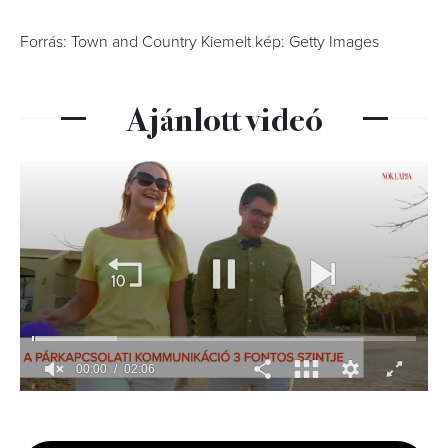
Forrás: Town and Country Kiemelt kép: Getty Images
Ajánlott videó
00:02
02:06
0
seconds
of
2