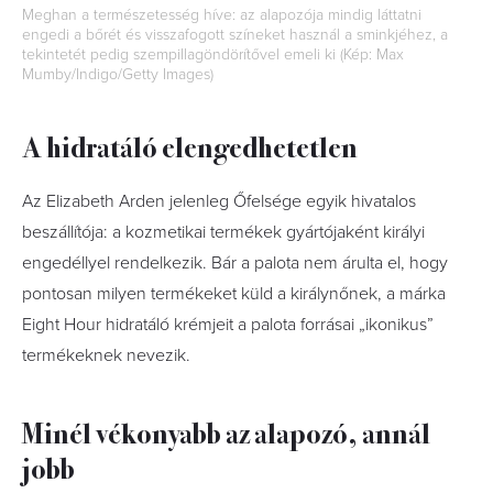
Meghan a természetesség híve: az alapozója mindig láttatni
engedi a bőrét és visszafogott színeket használ a sminkjéhez, a
tekintetét pedig szempillagöndörítővel emeli ki (Kép: Max
Mumby/Indigo/Getty Images)
A hidratáló elengedhetetlen
Az Elizabeth Arden jelenleg Őfelsége egyik hivatalos
beszállítója: a kozmetikai termékek gyártójaként királyi
engedéllyel rendelkezik. Bár a palota nem árulta el, hogy
pontosan milyen termékeket küld a királynőnek, a márka
Eight Hour hidratáló krémjeit a palota forrásai „ikonikus”
termékeknek nevezik.
Minél vékonyabb az alapozó, annál
jobb