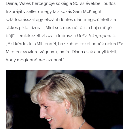
Diana, Wales hercegnője sokáig a 80-as évekbeli puffos
frizuráját viselte, de egy találkozás Sam McKnight
sztárfodrásszal egy elszánt döntés után megszületett a a
sikkes pixie frizura. „Mint sok más nő, ő is a haja mögé
bújt”– emlékezett vissza a fodrász a
Daily Telegraph
nak.
„Azt kérdezte: »Mit tennél, ha szabad kezet adnék neked?’«
Mire én: »rövidre vágnám«, amire Diana csak annyit felelt,
hogy megtenném-e azonnal.”