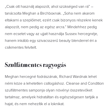
„Csak ott használj alapozót, ahol szükséged van rá” –
tanácsolta Meghan a Birchboxnak. „Soha nem akarom
eltakarni a szeplőimet, ezért csak bizonyos részekre kenek
alapozót, nem pedig az egész arcra.” Mindehhez pedig
nem ecsetet vagy az ujjait használja Sussex hercegnéje,
hanem inkább egy szivacsszerű beauty blenderrel éri a
csíkmentes felvitelt.
Szulfátmentes ragyogás
Meghan hercegné fodrászának, Richard Wardnak lehet
némi köze a lehetetlen csillogáshoz. Cleanse and Condition
szulfátmentes samponja olyan növényi összetevőket
tartalmaz, amelyek hidratáltan és egészségesen tartják a
hajat, és nem nehezítik el a loknikat.