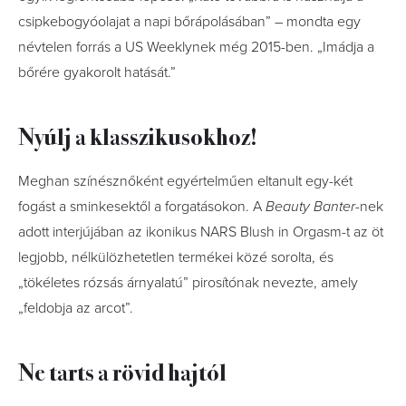
csipkebogyóolajat a napi bőrápolásában” – mondta egy
névtelen forrás a US Weeklynek még 2015-ben. „Imádja a
bőrére gyakorolt hatását.”
Nyúlj a klasszikusokhoz!
Meghan színésznőként egyértelműen eltanult egy-két
fogást a sminkesektől a forgatásokon. A
Beauty Banter
-nek
adott interjújában az ikonikus NARS Blush in Orgasm-t az öt
legjobb, nélkülözhetetlen termékei közé sorolta, és
„tökéletes rózsás árnyalatú” pirosítónak nevezte, amely
„feldobja az arcot”.
Ne tarts a rövid hajtól