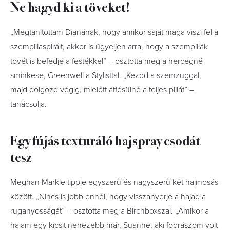
Ne hagyd ki a töveket!
„Megtanítottam Dianának, hogy amikor saját maga viszi fel a
szempillaspirált, akkor is ügyeljen arra, hogy a szempillák
tövét is befedje a festékkel” – osztotta meg a hercegné
sminkese, Greenwell a Stylisttal. „Kezdd a szemzuggal,
majd dolgozd végig, mielőtt átfésülné a teljes pillát” –
tanácsolja.
Egy fújás texturáló hajspray csodát
tesz
Meghan Markle tippje egyszerű és nagyszerű két hajmosás
között. „Nincs is jobb ennél, hogy visszanyerje a hajad a
ruganyosságát” – osztotta meg a Birchboxszal. „Amikor a
hajam egy kicsit nehezebb már, Suanne, aki fodrászom volt