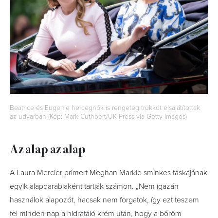
Beatrice és Eugenie hercegnők is rengeteg trükköt elsajátítottak
az udvarban (Kép: Mark Cuthbert/UK Press via Getty Images)
Az alap az alap
A Laura Mercier primert Meghan Markle sminkes táskájának
egyik alapdarabjaként tartják számon. „Nem igazán
használok alapozót, hacsak nem forgatok, így ezt teszem
fel minden nap a hidratáló krém után, hogy a bőröm