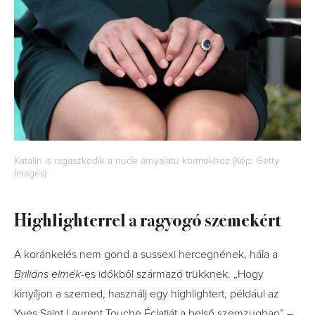
Katalin is ragaszkodik a nude árnyalatú körmökhöz (Kép: Getty
Images)
Highlighterrel a ragyogó szemekért
A koránkelés nem gond a sussexi hercegnének, hála a
Briliáns elmék
-es időkből származó trükknek. „Hogy
kinyíljon a szemed, használj egy highlightert, például az
Yves Saint Laurent Touche Éclatját a belső szemzugban” –