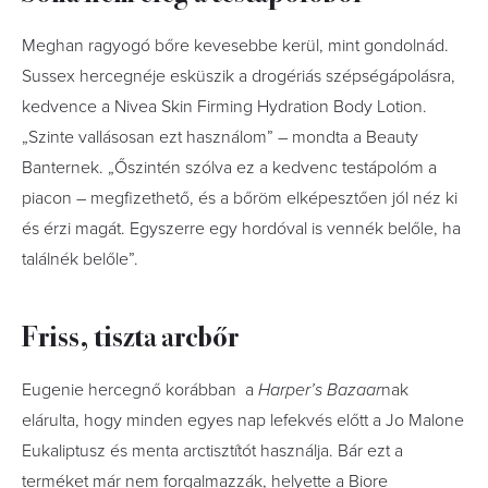
Meghan ragyogó bőre kevesebbe kerül, mint gondolnád.
Sussex hercegnéje esküszik a drogériás szépségápolásra,
kedvence a Nivea Skin Firming Hydration Body Lotion.
„Szinte vallásosan ezt használom” – mondta a Beauty
Banternek. „Őszintén szólva ez a kedvenc testápolóm a
piacon – megfizethető, és a bőröm elképesztően jól néz ki
és érzi magát. Egyszerre egy hordóval is vennék belőle, ha
találnék belőle”.
Friss, tiszta arcbőr
Eugenie hercegnő korábban a
Harper’s Bazaar
nak
elárulta, hogy minden egyes nap lefekvés előtt a Jo Malone
Eukaliptusz és menta arctisztítót használja. Bár ezt a
terméket már nem forgalmazzák, helyette a Biore