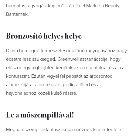
harmatos ragyogást kapjon” – árulta el Markle a Beauty
Banternek.
Bronzosító helyes helye
Diana hercegnő természetesnek tűnő ragyogásához nagy
ecsetre lesz szükséged. Greenwell azt tanácsolja, hogy
először egy highlightert kenjünk az arccsontokra, és alá a
kontúrszínt. Ezután vigyél fel pirosítót az arccsontod
almácskájára, a bronzosítót pedig a füled és a
hajvonaladhoz közeli külső részre.
Le a műszempillával!
Meghan szempillái fantasztikusan néznek ki mindenféle