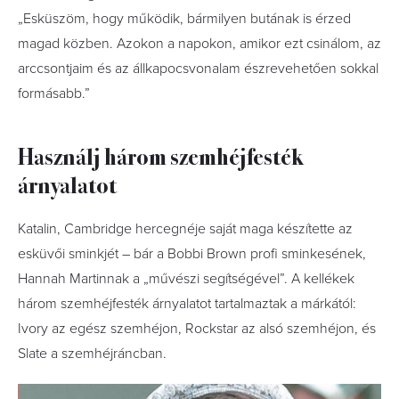
„Esküszöm, hogy működik, bármilyen butának is érzed
magad közben. Azokon a napokon, amikor ezt csinálom, az
arccsontjaim és az állkapocsvonalam észrevehetően sokkal
formásabb.”
Használj három szemhéjfesték
árnyalatot
Katalin, Cambridge hercegnéje saját maga készítette az
esküvői sminkjét – bár a Bobbi Brown profi sminkesének,
Hannah Martinnak a „művészi segítségével”. A kellékek
három szemhéjfesték árnyalatot tartalmaztak a márkától:
Ivory az egész szemhéjon, Rockstar az alsó szemhéjon, és
Slate a szemhéjráncban.