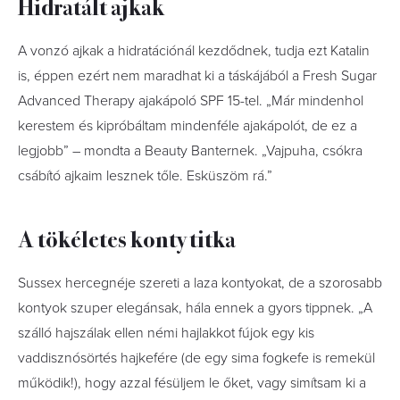
Hidratált ajkak
A vonzó ajkak a hidratációnál kezdődnek, tudja ezt Katalin
is, éppen ezért nem maradhat ki a táskájából a Fresh Sugar
Advanced Therapy ajakápoló SPF 15-tel. „Már mindenhol
kerestem és kipróbáltam mindenféle ajakápolót, de ez a
legjobb” – mondta a Beauty Banternek. „Vajpuha, csókra
csábító ajkaim lesznek tőle. Esküszöm rá.”
A tökéletes konty titka
Sussex hercegnéje szereti a laza kontyokat, de a szorosabb
kontyok szuper elegánsak, hála ennek a gyors tippnek. „A
szálló hajszálak ellen némi hajlakkot fújok egy kis
vaddisznósörtés hajkefére (de egy sima fogkefe is remekül
működik!), hogy azzal fésüljem le őket, vagy simítsam ki a