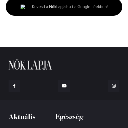
minutes,
Kövesd a
NőkLapja.hu
-t a Google hírekben!
6
seconds
Aktuális
Egészség