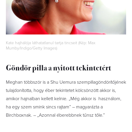
Kate hajhálója láthatatlanul tartja tincseit (Kép: Max
Mumby/Indigo/Getty Images)
Göndör pilla a nyitott tekintetért
Meghan többször is a Shu Uemura szempillagöndörítőjének
tulajdonította, hogy éber tekintetet kölcsönzött akkor is,
amikor hajnalban kellett kelnie. „Még akkor is használom,
ha egy szem smink sincs rajtam” – magyarázta a
Birchboxnak. – „Azonnal éberebbnek tűnsz tőle.”