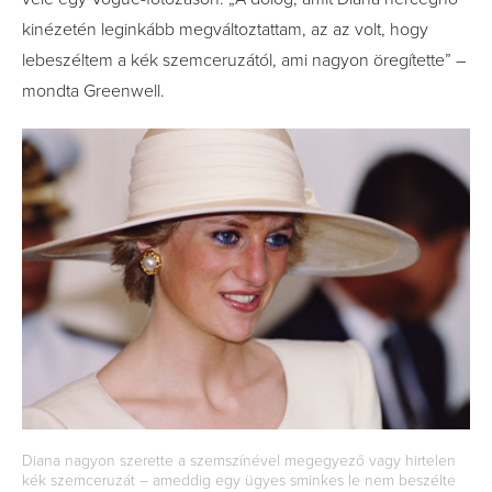
kinézetén leginkább megváltoztattam, az az volt, hogy
lebeszéltem a kék szemceruzától, ami nagyon öregítette” –
mondta Greenwell.
Diana nagyon szerette a szemszínével megegyező vagy hirtelen
kék szemceruzát – ameddig egy ügyes sminkes le nem beszélte