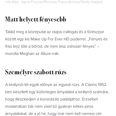
róla (Kép: Jayne Fincher/Princess Diana Archive/Getty Images)
Matt helyett fényesebb
Találd meg a középutat az olajos csillogás és a fűrészpor
között egy kis Make Up For Ever HD púderrel. „Fényes és
friss lesz tőle a bőröd, de nem lesz zsírosan fényes” –
mondta Meghan az Allure-nak.
Személyre szabott rúzs
A királynői lét egyik előnye az egyedi rúzs. A Clarins 1952-
ben készített egy különleges árnyalatot a királynő számára,
hogy illeszkedjen a koronázási palástjához. Erzsébet
mostanában bár nem visel túl gyakran kékes piros
árnyalatokat, de a jó hír, hogy már nem kell nemesi cím