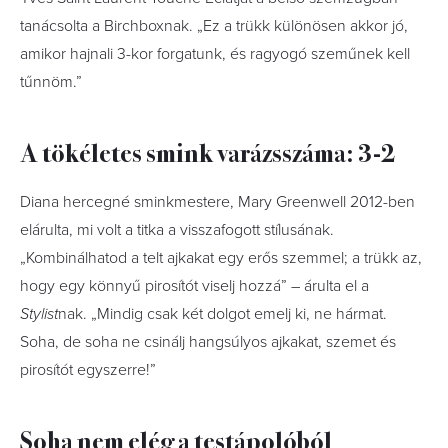
tanácsolta a Birchboxnak. „Ez a trükk különösen akkor jó,
amikor hajnali 3-kor forgatunk, és ragyogó szeműnek kell
tűnnöm.”
A tökéletes smink varázsszáma: 3-2
Diana hercegné sminkmestere, Mary Greenwell 2012-ben
elárulta, mi volt a titka a visszafogott stílusának.
„Kombinálhatod a telt ajkakat egy erős szemmel; a trükk az,
hogy egy könnyű pirosítót viselj hozzá” – árulta el a
Stylist
nak. „Mindig csak két dolgot emelj ki, ne hármat.
Soha, de soha ne csinálj hangsúlyos ajkakat, szemet és
pirosítót egyszerre!”
Soha nem elég a testápolóból