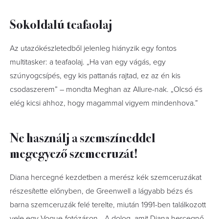
Sokoldalú teafaolaj
Az utazókészletedből jelenleg hiányzik egy fontos
multitasker: a teafaolaj. „Ha van egy vágás, egy
szúnyogcsípés, egy kis pattanás rajtad, ez az én kis
csodaszerem” – mondta Meghan az Allure-nak. „Olcsó és
elég kicsi ahhoz, hogy magammal vigyem mindenhova.”
Ne használj a szemszíneddel
megegyező szemceruzát!
Diana hercegné kezdetben a merész kék szemceruzákat
részesítette előnyben, de Greenwell a lágyabb bézs és
barna szemceruzák felé terelte, miután 1991-ben találkozott
vele egy Vogue-fotózáson. „A dolog, amit Diana hercegnő