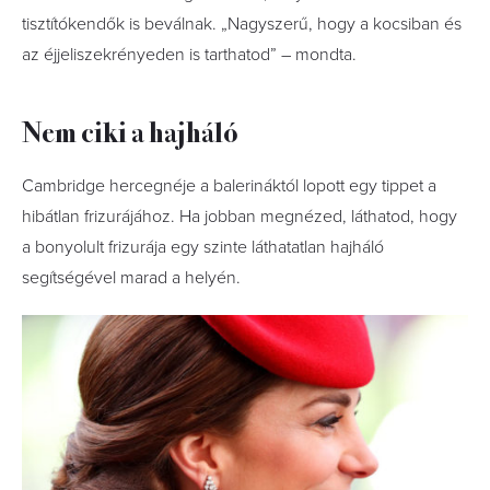
tisztítókendők is beválnak. „Nagyszerű, hogy a kocsiban és
az éjjeliszekrényeden is tarthatod” – mondta.
Nem ciki a hajháló
Cambridge hercegnéje a balerináktól lopott egy tippet a
hibátlan frizurájához. Ha jobban megnézed, láthatod, hogy
a bonyolult frizurája egy szinte láthatatlan hajháló
segítségével marad a helyén.