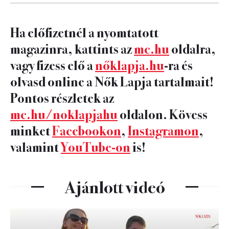
10
FOTÓ
Ha előfizetnél a nyomtatott
magazinra, kattints az
mc.hu
oldalra,
vagy fizess elő a
nőklapja.hu
-ra és
olvasd online a Nők Lapja tartalmait!
Pontos részletek az
mc.hu/noklapjahu
oldalon. Kövess
minket
Facebookon
,
Instagramon
,
valamint
YouTube-on
is!
Ajánlott videó