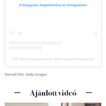
A bejegyzés megtekintése az Instagramon
SJP (@sarahjessicaparker) által megosztott bejegyzés
Kiemelt fotó: Getty Images
Ajánlott videó