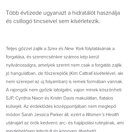
Több évtizede ugyanazt a hidratálót használja
és csillogó tincseivel sem kísérletezik.
Teljes gőzzel zajlik a
Szex és New York
folytatásának a
forgatása, és szerencsénkre számos kép kerül
nyilvánosságra, amelyek szerint nem csak a forgatás zajlik
jó hangulatban, de főszereplők (Kim Cattrall kivételével, aki
nem szerepel az új folyamban) is remek formában vannak.
A rajongók nem győzik latolgatni, vajon minek köszönheti
SJP, Cynthia Nixon és Kristin Davis makulátlan, fiatalos
külsejét. Az érdeklődés középpontjában nem meglepő
módon Sarah Jessica Parker áll, ezért a
Women’s Health
utánajárt az örök kedvenc arc- és hajápolási rutinjának, ami
meglehetősen letisztult és könnyen átvehető.