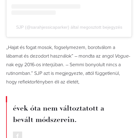
SJP (@sarahjessicaparker) által megosztott bejegyzés
„Hajat és fogat mosok, fogselymezem, borotválom a
lábamat és dezodort használok” – mondta az angol
Vogue
-
nak egy 2016-os interjúban. – Semmi bonyolult nincs a
rutinomban.” SJP azt is megjegyezte, attól függetlenül,
hogy reflektorfényben éli az életét,
évek óta nem változtatott a
bevált módszerein.