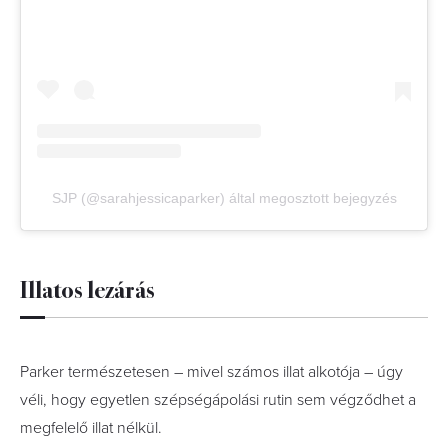
SJP (@sarahjessicaparker) által megosztott bejegyzés
Illatos lezárás
Parker természetesen – mivel számos illat alkotója – úgy
véli, hogy egyetlen szépségápolási rutin sem végződhet a
megfelelő illat nélkül.