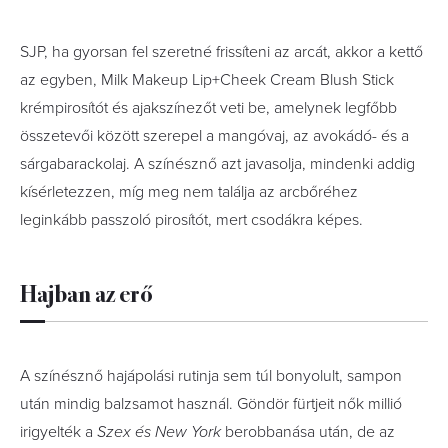
SJP, ha gyorsan fel szeretné frissíteni az arcát, akkor a kettő
az egyben, Milk Makeup Lip+Cheek Cream Blush Stick
krémpirosítót és ajakszínezőt veti be, amelynek legfőbb
összetevői között szerepel a mangóvaj, az avokádó- és a
sárgabarackolaj. A színésznő azt javasolja, mindenki addig
kísérletezzen, míg meg nem találja az arcbőréhez
leginkább passzoló pirosítót, mert csodákra képes.
Hajban az erő
A színésznő hajápolási rutinja sem túl bonyolult, sampon
után mindig balzsamot használ. Göndör fürtjeit nők millió
irigyelték a
Szex és New York
berobbanása után, de az