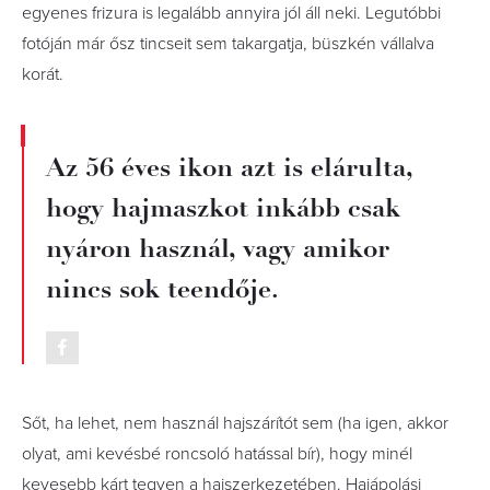
egyenes frizura is legalább annyira jól áll neki. Legutóbbi
fotóján már ősz tincseit sem takargatja, büszkén vállalva
korát.
Az 56 éves ikon azt is elárulta,
hogy hajmaszkot inkább csak
nyáron használ, vagy amikor
nincs sok teendője.
Sőt, ha lehet, nem használ hajszárítót sem (ha igen, akkor
olyat, ami kevésbé roncsoló hatással bír), hogy minél
kevesebb kárt tegyen a hajszerkezetében. Hajápolási