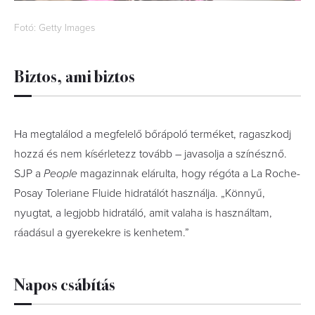
Fotó: Getty Images
Biztos, ami biztos
Ha megtalálod a megfelelő bőrápoló terméket, ragaszkodj
hozzá és nem kísérletezz tovább – javasolja a színésznő.
SJP a
People
magazinnak elárulta, hogy régóta a La Roche-
Posay Toleriane Fluide hidratálót használja. „Könnyű,
nyugtat, a legjobb hidratáló, amit valaha is használtam,
ráadásul a gyerekekre is kenhetem.”
Napos csábítás