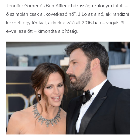
Jennifer Garner és Ben Affleck házassága zátonyra futott –
ő szimplán csak a „következő nő”. J.Lo az a nő, aki randizni
kezdett egy férfival, akinek a válását 2016-ban – vagyis öt
évvel ezelőtt – kimondta a bíróság.