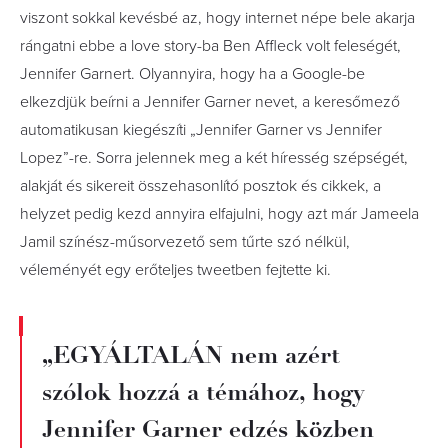
viszont sokkal kevésbé az, hogy internet népe bele akarja
rángatni ebbe a love story-ba Ben Affleck volt feleségét,
Jennifer Garnert. Olyannyira, hogy ha a Google-be
elkezdjük beírni a Jennifer Garner nevet, a keresőmező
automatikusan kiegészíti „Jennifer Garner vs Jennifer
Lopez”-re. Sorra jelennek meg a két híresség szépségét,
alakját és sikereit összehasonlító posztok és cikkek, a
helyzet pedig kezd annyira elfajulni, hogy azt már Jameela
Jamil színész-műsorvezető sem tűrte szó nélkül,
véleményét egy erőteljes tweetben fejtette ki.
„EGYÁLTALÁN nem azért
szólok hozzá a témához, hogy
Jennifer Garner edzés közben