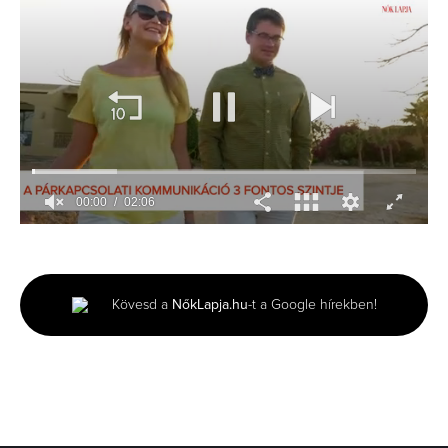
00:01
02:06
0
seconds
of
2
minutes,
Kövesd a
NőkLapja.hu
-t a Google hírekben!
6
seconds