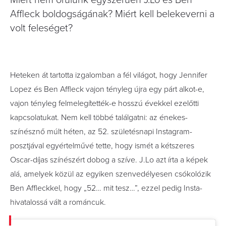
Miért nem örülünk egyszerűen J.Lo és Ben
Affleck boldogságának? Miért kell belekeverni a
volt feleséget?
Heteken át tartotta izgalomban a fél világot, hogy Jennifer
Lopez és Ben Affleck vajon tényleg újra egy párt alkot-e,
vajon tényleg felmelegítették-e hosszú évekkel ezelőtti
kapcsolatukat. Nem kell többé találgatni: az énekes-
színésznő múlt héten, az 52. születésnapi Instagram-
posztjával egyértelművé tette, hogy ismét a kétszeres
Oscar-díjas színészért dobog a szíve. J.Lo azt írta a képek
alá, amelyek közül az egyiken szenvedélyesen csókolózik
Ben Affleckkel, hogy „52… mit tesz…”, ezzel pedig Insta-
hivatalossá vált a románcuk.