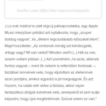
Jennifer Lopez (@jlo) által megosztott bejegyzés
J.Lo már máshol is utalt régi-új párkapcsolatára, egy Apple
Music-interjúban például azt nyilatkozta, hogy „szuper
boldog vagyok”, és „életem legcsodásabb időszakát élem”.
Majd hozzátette: „Az emberek mindig azt kérdezgetik,
»Hogy vagy? Mi van veled? Minden oké?« (…) Hát ez van,
sosem voltam jobban. (…) Azt szeretném, ha azok, akiknek
fontos vagyok – mert ők nekem is rettentően fontosak –,
tisztában lennének vele, hogy eljutottam az életemnek
azon pontjára, amikor egyedül is jól megvagyok. És azt
hiszem, ha valaki elér ebbe a fázisba, akkor olyan
fantasztikus dolgok eshetnek vele, amelyekről el sem tudja
képzelni, hogy újra megtörténnek. Szóval velem ez van.”