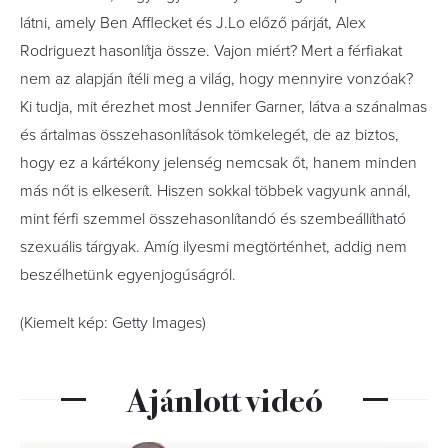
látni, amely Ben Afflecket és J.Lo előző párját, Alex
Rodriguezt hasonlítja össze. Vajon miért? Mert a férfiakat
nem az alapján ítéli meg a világ, hogy mennyire vonzóak?
Ki tudja, mit érezhet most Jennifer Garner, látva a szánalmas
és ártalmas összehasonlítások tömkelegét, de az biztos,
hogy ez a kártékony jelenség nemcsak őt, hanem minden
más nőt is elkeserít. Hiszen sokkal többek vagyunk annál,
mint férfi szemmel összehasonlítandó és szembeállítható
szexuális tárgyak. Amíg ilyesmi megtörténhet, addig nem
beszélhetünk egyenjogúságról.
(Kiemelt kép: Getty Images)
Ajánlott videó