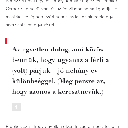
A helyzet tehát úgy fest, hogy Jennifer Lopez és Jennifer
Garner is remekül van, és az ég világon semmi gondjuk a
másikkal, és éppen ezért nem is nyilatkoztak eddig egy
árva szót sem egymásról.
Az egyetlen dolog, ami közös
bennük, hogy ugyanaz a férfi a
(volt) párjuk – jó néhány év
különbséggel. (Meg persze az,
hogy azonos a keresztnevük.)
Érdekes az is, hogy egyetlen olyan Instagram-posztot sem