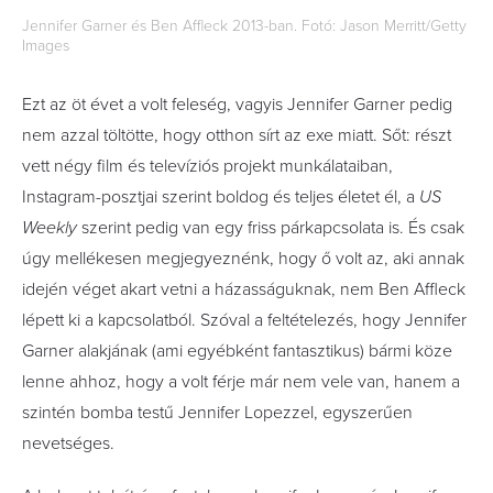
Jennifer Garner és Ben Affleck 2013-ban. Fotó: Jason Merritt/Getty
Images
Ezt az öt évet a volt feleség, vagyis Jennifer Garner pedig
nem azzal töltötte, hogy otthon sírt az exe miatt. Sőt: részt
vett négy film és televíziós projekt munkálataiban,
Instagram-posztjai szerint boldog és teljes életet él, a
US
Weekly
szerint pedig van egy friss párkapcsolata is. És csak
úgy mellékesen megjegyeznénk, hogy ő volt az, aki annak
idején véget akart vetni a házasságuknak, nem Ben Affleck
lépett ki a kapcsolatból. Szóval a feltételezés, hogy Jennifer
Garner alakjának (ami egyébként fantasztikus) bármi köze
lenne ahhoz, hogy a volt férje már nem vele van, hanem a
szintén bomba testű Jennifer Lopezzel, egyszerűen
nevetséges.