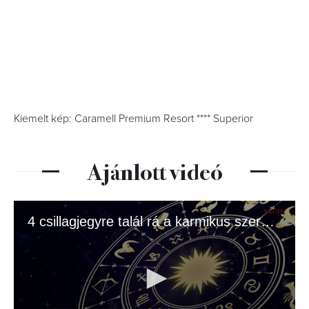
Kiemelt kép: Caramell Premium Resort **** Superior
Ajánlott videó
4 csillagjegyre talál rá a karmikus szerelem júliusban