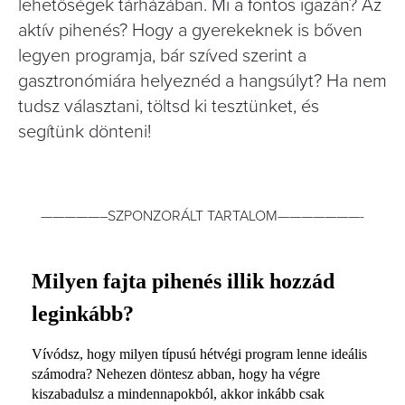
lehetőségek tárházában. Mi a fontos igazán? Az
aktív pihenés? Hogy a gyerekeknek is bőven
legyen programja, bár szíved szerint a
gasztronómiára helyeznéd a hangsúlyt? Ha nem
tudsz választani, töltsd ki tesztünket, és
segítünk dönteni!
—————–SZPONZORÁLT TARTALOM———————-