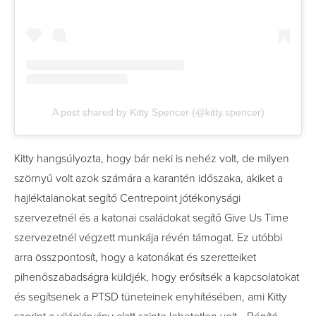
A post shared by Kitty Spencer (@kitty.spencer)
Kitty hangsúlyozta, hogy bár neki is nehéz volt, de milyen
szörnyű volt azok számára a karantén időszaka, akiket a
hajléktalanokat segítő Centrepoint jótékonysági
szervezetnél és a katonai családokat segítő Give Us Time
szervezetnél végzett munkája révén támogat. Ez utóbbi
arra összpontosít, hogy a katonákat és szeretteiket
pihenőszabadságra küldjék, hogy erősítsék a kapcsolatokat
és segítsenek a PTSD tüneteinek enyhítésében, ami Kitty