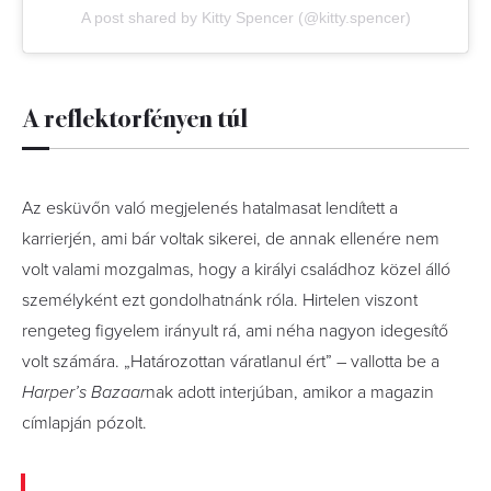
A post shared by Kitty Spencer (@kitty.spencer)
A reflektorfényen túl
Az esküvőn való megjelenés hatalmasat lendített a
karrierjén, ami bár voltak sikerei, de annak ellenére nem
volt valami mozgalmas, hogy a királyi családhoz közel álló
személyként ezt gondolhatnánk róla. Hirtelen viszont
rengeteg figyelem irányult rá, ami néha nagyon idegesítő
volt számára. „Határozottan váratlanul ért” – vallotta be a
Harper’s Bazaar
nak adott interjúban, amikor a magazin
címlapján pózolt.