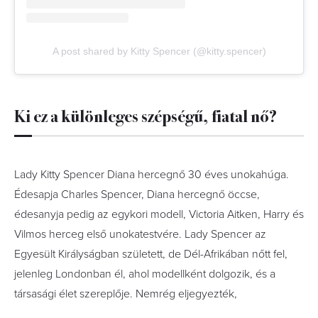
A post shared by Kitty Spencer (@kitty.spencer)
Ki ez a különleges szépségű, fiatal nő?
Lady Kitty Spencer Diana hercegnő 30 éves unokahúga.
Édesapja Charles Spencer, Diana hercegnő öccse,
édesanyja pedig az egykori modell, Victoria Aitken, Harry és
Vilmos herceg első unokatestvére. Lady Spencer az
Egyesült Királyságban született, de Dél-Afrikában nőtt fel,
jelenleg Londonban él, ahol modellként dolgozik, és a
társasági élet szereplője. Nemrég eljegyezték,