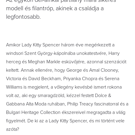
Az egykori dél-afrikai partilány mára sikeres
modell és filantróp, akinek a családja a
legfontosabb.
Amikor Lady Kitty Spencer három éve megérkezett a
windsori Szent György-kápolnába unokatestvére, Harry
herceg és Meghan Markle esküvőjére, azonnal szenzációt
keltett. Annak ellenére, hogy George és Amal Clooney,
Victoria és David Beckham, Priyanka Chopra és Serena
Williams is megjelent, a vőlegény kevésbé ismert rokona
volt az, aki egy smaragdzöld, kézzel festett Dolce &
Gabbana Alta Moda ruhában, Philip Treacy fascinatorral és a
Bulgari Heritage Collection ékszereivel megragadta a világ
figyelmét. De ki az a Lady Kitty Spencer, és mi történt vele
azóta?