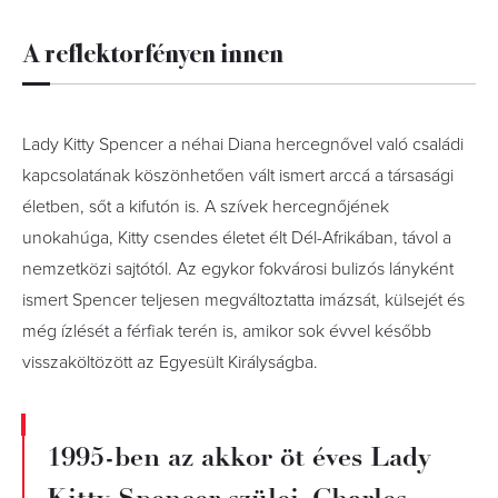
A reflektorfényen innen
Lady Kitty Spencer a néhai Diana hercegnővel való családi
kapcsolatának köszönhetően vált ismert arccá a társasági
életben, sőt a kifutón is. A szívek hercegnőjének
unokahúga, Kitty csendes életet élt Dél-Afrikában, távol a
nemzetközi sajtótól. Az egykor fokvárosi bulizós lányként
ismert Spencer teljesen megváltoztatta imázsát, külsejét és
még ízlését a férfiak terén is, amikor sok évvel később
visszaköltözött az Egyesült Királyságba.
1995-ben az akkor öt éves Lady