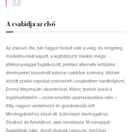
A családja az első
Az esküvő óta, bár nagyot fordult vele a világ, és rengeteg
modellmunkát kapott, a legtöbbször inkább mégis
jótékonysággal foglalkozott, például alternatív kötődési
élményeket koordinált katonai családok számára, többek
között szafari napokat szervezett Longleatben barátnőjével,
Emma Weymouth vikomtnővel. Kilenc testvér közül a
legidősebbként – szülei későbbi újraházasodása után –
Kitty nagyon védelmező és gondoskodó lett.
Mindegyikükhöz közel áll, különösen ikerhúgaihoz,
Elizához és Ameliához, akik mindössze 18 hónappal
fiatalabbak nála. „Kicsit olyanok vagyunk, mint egy