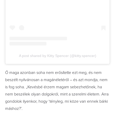
A post shared by Kitty Spencer (@kitty.spencer)
Ő maga azonban soha nem erősítette ezt meg, és nem
beszélt nyilvánosan a magánéletéről – és azt mondja, nem
is fog soha. „Kevésbé érzem magam sebezhetőnek, ha
nem beszélek olyan dolgokról, mint a szerelmi életem. Arra
gondolok ilyenkor, hogy ‘tényleg, mi köze van ennek bárki
máshoz?’.