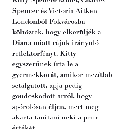
Kitty Spencer szülei, Charles
Spencer és Victoria Aitken
Londonból Fokvárosba
költöztek, hogy elkerüljék a
Diana miatt rájuk irányuló
reflektorfényt. Kitty
egyszerűnek írta le a
gyermekkorát, amikor mezítláb
sétálgatott, apja pedig
gondoskodott arról, hogy
spórolósan éljen, mert meg
akarta tanítani neki a pénz
értékét.