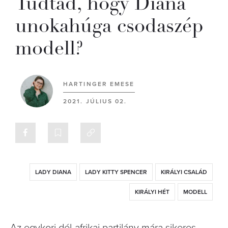
Tudtad, hogy Diana
unokahúga csodaszép
modell?
HARTINGER EMESE
2021. JÚLIUS 02.
LADY DIANA
LADY KITTY SPENCER
KIRÁLYI CSALÁD
KIRÁLYI HÉT
MODELL