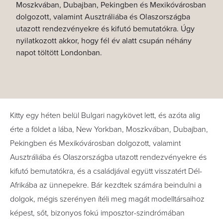
Moszkvában, Dubajban, Pekingben és Mexikóvárosban
dolgozott, valamint Ausztráliába és Olaszországba
utazott rendezvényekre és kifutó bemutatókra. Úgy
nyilatkozott akkor, hogy fél év alatt csupán néhány
napot töltött Londonban.
Kitty egy héten belül Bulgari nagykövet lett, és azóta alig
érte a földet a lába, New Yorkban, Moszkvában, Dubajban,
Pekingben és Mexikóvárosban dolgozott, valamint
Ausztráliába és Olaszországba utazott rendezvényekre és
kifutó bemutatókra, és a családjával együtt visszatért Dél-
Afrikába az ünnepekre. Bár kezdtek számára beindulni a
dolgok, mégis szerényen ítéli meg magát modelltársaihoz
képest, sőt, bizonyos fokú imposztor-szindrómában