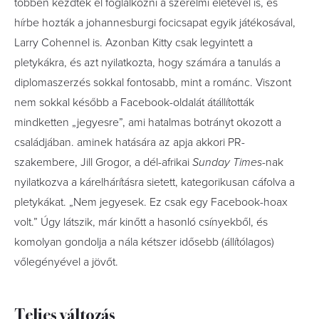
többen kezdtek el foglalkozni a szerelmi életével is, és
hírbe hozták a johannesburgi focicsapat egyik játékosával,
Larry Cohennel is. Azonban Kitty csak legyintett a
pletykákra, és azt nyilatkozta, hogy számára a tanulás a
diplomaszerzés sokkal fontosabb, mint a románc. Viszont
nem sokkal később a Facebook-oldalát átállították
mindketten „jegyesre”, ami hatalmas botrányt okozott a
családjában. aminek hatására az apja akkori PR-
szakembere, Jill Grogor, a dél-afrikai
Sunday Times
-nak
nyilatkozva a kárelhárításra sietett, kategorikusan cáfolva a
pletykákat. „Nem jegyesek. Ez csak egy Facebook-hoax
volt.” Úgy látszik, már kinőtt a hasonló csínyekből, és
komolyan gondolja a nála kétszer idősebb (állítólagos)
vőlegényével a jövőt.
Teljes változás