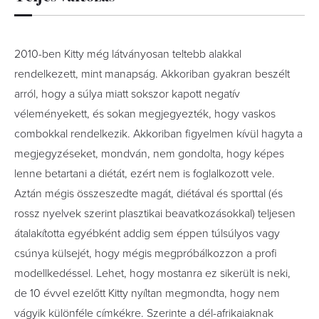
2010-ben Kitty még látványosan teltebb alakkal
rendelkezett, mint manapság. Akkoriban gyakran beszélt
arról, hogy a súlya miatt sokszor kapott negatív
véleményekett, és sokan megjegyezték, hogy vaskos
combokkal rendelkezik. Akkoriban figyelmen kívül hagyta a
megjegyzéseket, mondván, nem gondolta, hogy képes
lenne betartani a diétát, ezért nem is foglalkozott vele.
Aztán mégis összeszedte magát, diétával és sporttal (és
rossz nyelvek szerint plasztikai beavatkozásokkal) teljesen
átalakította egyébként addig sem éppen túlsúlyos vagy
csúnya külsejét, hogy mégis megpróbálkozzon a profi
modellkedéssel. Lehet, hogy mostanra ez sikerült is neki,
de 10 évvel ezelőtt Kitty nyíltan megmondta, hogy nem
vágyik különféle címkékre. Szerinte a dél-afrikaiaknak