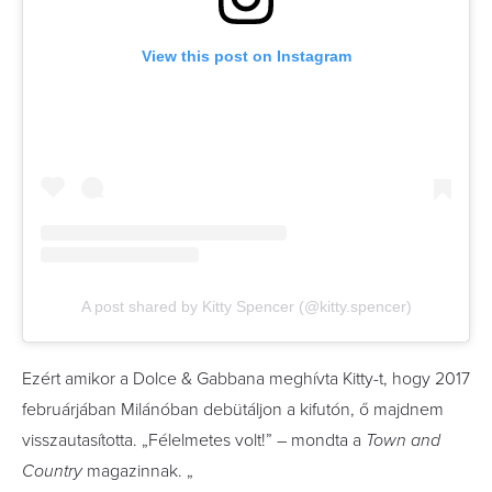
View this post on Instagram
A post shared by Kitty Spencer (@kitty.spencer)
Ezért amikor a Dolce & Gabbana meghívta Kitty-t, hogy 2017
februárjában Milánóban debütáljon a kifutón, ő majdnem
visszautasította. „Félelmetes volt!” – mondta a
Town and
Country
magazinnak. „