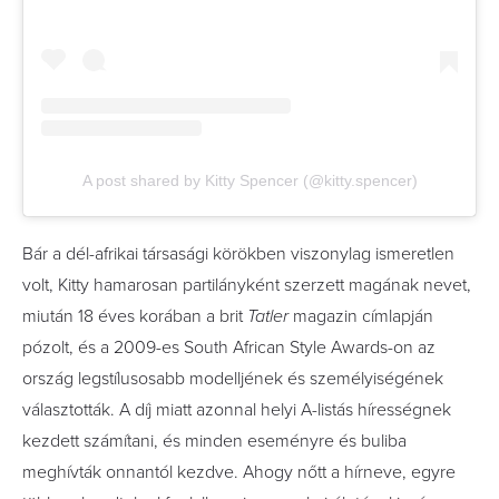
A post shared by Kitty Spencer (@kitty.spencer)
Bár a dél-afrikai társasági körökben viszonylag ismeretlen
volt, Kitty hamarosan partilányként szerzett magának nevet,
miután 18 éves korában a brit
Tatler
magazin címlapján
pózolt, és a 2009-es South African Style Awards-on az
ország legstílusosabb modelljének és személyiségének
választották. A díj miatt azonnal helyi A-listás hírességnek
kezdett számítani, és minden eseményre és buliba
meghívták onnantól kezdve. Ahogy nőtt a hírneve, egyre