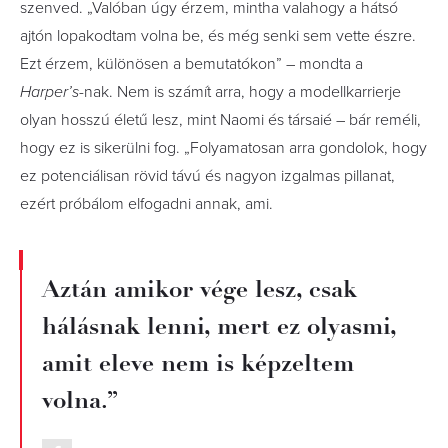
szenved. „Valóban úgy érzem, mintha valahogy a hátsó
ajtón lopakodtam volna be, és még senki sem vette észre.
Ezt érzem, különösen a bemutatókon” – mondta a
Harper’s
-nak. Nem is számít arra, hogy a modellkarrierje
olyan hosszú életű lesz, mint Naomi és társaié – bár reméli,
hogy ez is sikerülni fog. „Folyamatosan arra gondolok, hogy
ez potenciálisan rövid távú és nagyon izgalmas pillanat,
ezért próbálom elfogadni annak, ami.
Aztán amikor vége lesz, csak
hálásnak lenni, mert ez olyasmi,
amit eleve nem is képzeltem
volna.”