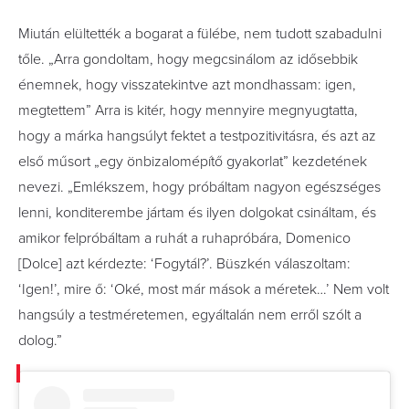
Miután elültették a bogarat a fülébe, nem tudott szabadulni
tőle. „Arra gondoltam, hogy megcsinálom az idősebbik
énemnek, hogy visszatekintve azt mondhassam: igen,
megtettem” Arra is kitér, hogy mennyire megnyugtatta,
hogy a márka hangsúlyt fektet a testpozitivitásra, és azt az
első műsort „egy önbizalomépítő gyakorlat” kezdetének
nevezi. „Emlékszem, hogy próbáltam nagyon egészséges
lenni, konditerembe jártam és ilyen dolgokat csináltam, és
amikor felpróbáltam a ruhát a ruhapróbára, Domenico
[Dolce] azt kérdezte: ‘Fogytál?’. Büszkén válaszoltam:
‘Igen!’, mire ő: ‘Oké, most már mások a méretek…’ Nem volt
hangsúly a testméretemen, egyáltalán nem erről szólt a
dolog.”