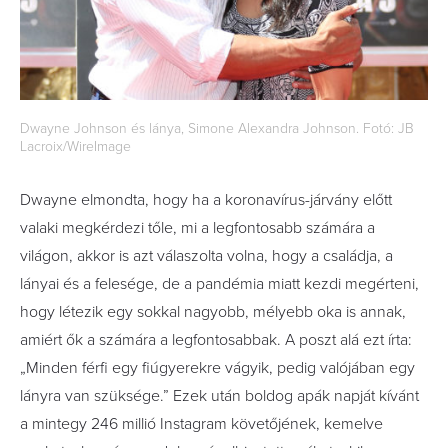
Dwayne Johnson és lánya, Simone Alexandra Johnson. Fotó: JB
Lacroix/WireImage
Dwayne elmondta, hogy ha a koronavírus-járvány előtt
valaki megkérdezi tőle, mi a legfontosabb számára a
világon, akkor is azt válaszolta volna, hogy a családja, a
lányai és a felesége, de a pandémia miatt kezdi megérteni,
hogy létezik egy sokkal nagyobb, mélyebb oka is annak,
amiért ők a számára a legfontosabbak. A poszt alá ezt írta:
„Minden férfi egy fiúgyerekre vágyik, pedig valójában egy
lányra van szüksége.” Ezek után boldog apák napját kívánt
a mintegy 246 millió Instagram követőjének, kemelve