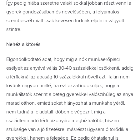
Így pedig hiába szeretne valaki sokkal jobban részt venni a
gyerek gondozásában és nevelésében, a folyamatos
szembeszél miatt csak kevesen tudnak eljutni a vágyott
szintre.
Nehéz a kitörés
Elgondolkodtató adat, hogy míg a nők munkaerőpiaci
esélyeit az anyává válás 30-40 százalékkal csökkenti, addig
a férfiaknál az apaság 10 százalékkal növeli azt. Talán nem
lövünk nagyon mellé, ha ezt azzal indokoljuk, hogy a
munkáltatók szerint a beteg gyerekkel valószínűleg az anya
marad otthon, emiatt sokat hiányozhat a munkahelyéről,
nem tudná a feladatait időben elvégezni, míg a
családfenntartó férfi bizonyára megbízhatóbb, hiszen
szüksége van a jó fizetésre, másrészt úgysem ő törődik a
gyerekkel, hanem a felesége. Ez pedig óhatatlanul is