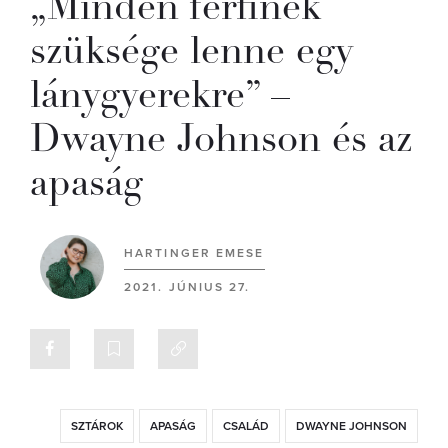
„Minden férfinek
szüksége lenne egy
lánygyerekre” –
Dwayne Johnson és az
apaság
HARTINGER EMESE
2021. JÚNIUS 27.
SZTÁROK
APASÁG
CSALÁD
DWAYNE JOHNSON