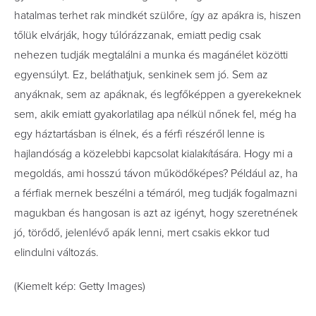
hatalmas terhet rak mindkét szülőre, így az apákra is, hiszen
tőlük elvárják, hogy túlórázzanak, emiatt pedig csak
nehezen tudják megtalálni a munka és magánélet közötti
egyensúlyt. Ez, beláthatjuk, senkinek sem jó. Sem az
anyáknak, sem az apáknak, és legfőképpen a gyerekeknek
sem, akik emiatt gyakorlatilag apa nélkül nőnek fel, még ha
egy háztartásban is élnek, és a férfi részéről lenne is
hajlandóság a közelebbi kapcsolat kialakítására. Hogy mi a
megoldás, ami hosszú távon működőképes? Például az, ha
a férfiak mernek beszélni a témáról, meg tudják fogalmazni
magukban és hangosan is azt az igényt, hogy szeretnének
jó, törődő, jelenlévő apák lenni, mert csakis ekkor tud
elindulni változás.
(Kiemelt kép: Getty Images)