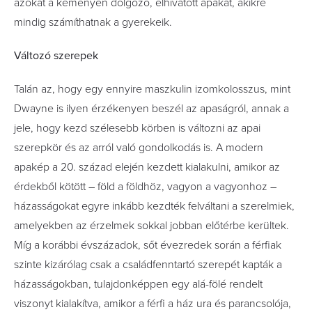
azokat a keményen dolgozó, elhivatott apákat, akikre
mindig számíthatnak a gyerekeik.
Változó szerepek
Talán az, hogy egy ennyire maszkulin izomkolosszus, mint
Dwayne is ilyen érzékenyen beszél az apaságról, annak a
jele, hogy kezd szélesebb körben is változni az apai
szerepkör és az arról való gondolkodás is. A modern
apakép a 20. század elején kezdett kialakulni, amikor az
érdekből kötött – föld a földhöz, vagyon a vagyonhoz –
házasságokat egyre inkább kezdték felváltani a szerelmiek,
amelyekben az érzelmek sokkal jobban előtérbe kerültek.
Míg a korábbi évszázadok, sőt évezredek során a férfiak
szinte kizárólag csak a családfenntartó szerepét kapták a
házasságokban, tulajdonképpen egy alá-fölé rendelt
viszonyt kialakítva, amikor a férfi a ház ura és parancsolója,