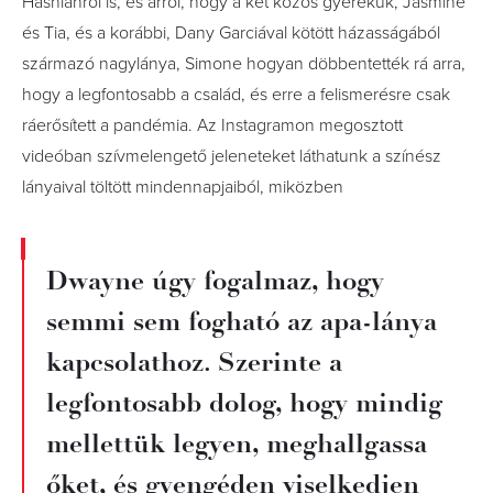
Hashianról is, és arról, hogy a két közös gyerekük, Jasmine
és Tia, és a korábbi, Dany Garciával kötött házasságából
származó nagylánya, Simone hogyan döbbentették rá arra,
hogy a legfontosabb a család, és erre a felismerésre csak
ráerősített a pandémia. Az Instagramon megosztott
videóban szívmelengető jeleneteket láthatunk a színész
lányaival töltött mindennapjaiból, miközben
Dwayne úgy fogalmaz, hogy
semmi sem fogható az apa-lánya
kapcsolathoz. Szerinte a
legfontosabb dolog, hogy mindig
mellettük legyen, meghallgassa
őket, és gyengéden viselkedjen