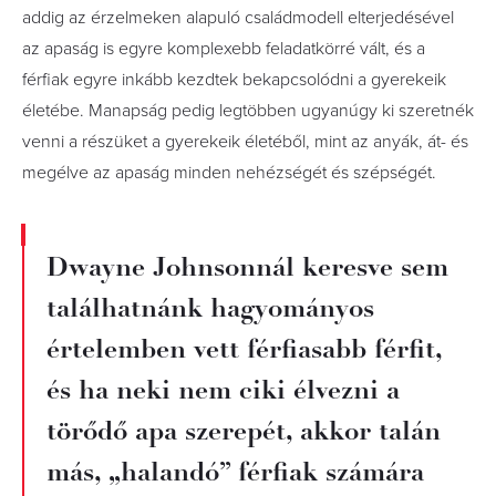
addig az érzelmeken alapuló családmodell elterjedésével
az apaság is egyre komplexebb feladatkörré vált, és a
férfiak egyre inkább kezdtek bekapcsolódni a gyerekeik
életébe. Manapság pedig legtöbben ugyanúgy ki szeretnék
venni a részüket a gyerekeik életéből, mint az anyák, át- és
megélve az apaság minden nehézségét és szépségét.
Dwayne Johnsonnál keresve sem
találhatnánk hagyományos
értelemben vett férfiasabb férfit,
és ha neki nem ciki élvezni a
törődő apa szerepét, akkor talán
más, „halandó” férfiak számára