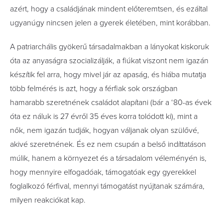
azért, hogy a családjának mindent előteremtsen, és ezáltal
ugyanúgy nincsen jelen a gyerek életében, mint korábban.
A patriarchális gyökerű társadalmakban a lányokat kiskoruk
óta az anyaságra szocializálják, a fiúkat viszont nem igazán
készítik fel arra, hogy mivel jár az apaság, és hiába mutatja
több felmérés is azt, hogy a férfiak sok országban
hamarabb szeretnének családot alapítani (bár a ‘80-as évek
óta ez náluk is 27 évről 35 éves korra tolódott ki), mint a
nők, nem igazán tudják, hogyan váljanak olyan szülővé,
akivé szeretnének. És ez nem csupán a belső indíttatáson
múlik, hanem a környezet és a társadalom véleményén is,
hogy mennyire elfogadóak, támogatóak egy gyerekkel
foglalkozó férfival, mennyi támogatást nyújtanak számára,
milyen reakciókat kap.