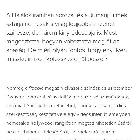
A Halálos iramban-sorozat és a Jumanji filmek
sztárja nemcsak a világ legjobban fizetett
színésze, de három lány édesapja is. Most
megosztotta, hogyan változtatta meg őt az
apaság. De miért olyan fontos, hogy egy ilyen
maszkulin izomkolosszus erről beszél?
Nemrég a
People
magazin olvasói a színész és üzletember
Dwayne Johnsont választották meg az első számú oknak,
ami miatt Amerikát szeretni lehet, ennek kapcsán pedig a
szerkesztőség készített vele egy videós interjút, amelyben
nemcsak a hollywoodi ranglétrán megtett hihetetlen útjáról
beszélt, hanem a feleségéről, az énekesnő Lauren