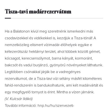
Tisza-tavi madárrezervátum
Ha a Balatonon kívül meg szeretnénk ismerkedni más
csodavizekkel és vidékekkel is, kezdjük a Tisza-tónál! A
nemzetközileg elismert vízimadár-élőhelyek egyike e
kétezerötszáz hektárnyi terület, ahol többek között gémet,
kócsagot, kerecsensólymot, barna kányát, kormoránt,
bakcsót és vadul burjánzó, gyönyörű növényeket láthatunk.
Legtöbben csónakkal járják be a vadregényes
rezervátumot, de a Tisza-tavi vízi sétány másfél kilométeres
fahíd-rendszerén is bandukolhatunk, ami két madárvártát és
egy megfigyelő tornyot is érint. Mintha a vízen járnánk.
(V. Kulcsár Ildikó)
További információ: hnp.hu/hu/szervezeti-