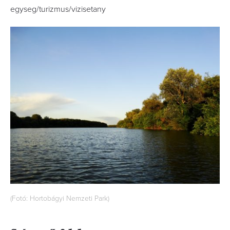
egyseg/turizmus/vizisetany
(Fotó: Hortobágyi Nemzeti Park)