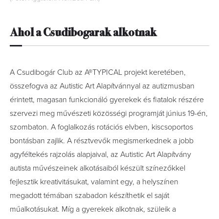
Ahol a Csudibogarak alkotnak
A Csudibogár Club az A®TYPICAL projekt keretében,
összefogva az Autistic Art Alapítvánnyal az autizmusban
érintett, magasan funkcionáló gyerekek és fiatalok részére
szervezi meg művészeti közösségi programját június 19-én,
szombaton. A foglalkozás rotációs elvben, kiscsoportos
bontásban zajlik. A résztvevők megismerkednek a jobb
agyféltekés rajzolás alapjaival, az Autistic Art Alapítvány
autista művészeinek alkotásaiból készült színezőkkel
fejlesztik kreativitásukat, valamint egy, a helyszínen
megadott témában szabadon készíthetik el saját
műalkotásukat. Míg a gyerekek alkotnak, szüleik a