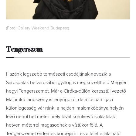
(Fotó: Gallery Weekend Budapest)
Tengerszem
Hazánk legszebb természeti csodájának nevezik a
Sárospatak belvárosából gyalog is megközelíthető Megyer-
hegyi Tengerszemet. Már a Ciróka-dűlőn keresztül vezető
Malomkő tanösvény is lenyűgöző, de a célban igazi
különlegesség vár ránk: a hajdani malomkőbánya helyén
lévő néhol hét méter mély tavat körülvevő sziklafalak
hetven méterrel magasodnak a víztükör fölé. A
Tengerszemet érdemes körbejárni, és a felette található