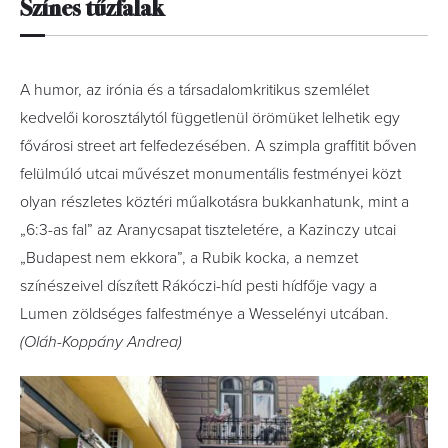
Szí
nes t
űzfalak
A humor, az irónia és a társadalomkritikus szemlélet
kedvelői korosztálytól függetlenül örömüket lelhetik egy
fővárosi street art felfedezésében. A szimpla graffitit bőven
felülmúló utcai művészet monumentális festményei közt
olyan részletes köztéri műalkotásra bukkanhatunk, mint a
„6:3-as fal” az Aranycsapat tiszteletére, a Kazinczy utcai
„Budapest nem ekkora”, a Rubik kocka, a nemzet
színészeivel díszített Rákóczi-híd pesti hídfője vagy a
Lumen zöldséges falfestménye a Wesselényi utcában.
(Oláh-Koppány Andrea)