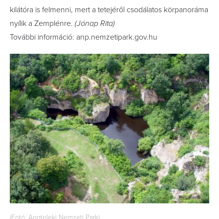
kilátóra is felmenni, mert a tetejéről csodálatos körpanoráma
nyílik a Zemplénre.
(Jónap Rita)
További információ: anp.nemzetipark.gov.hu
(Fotó: Aggteleki Nemzeti Park)