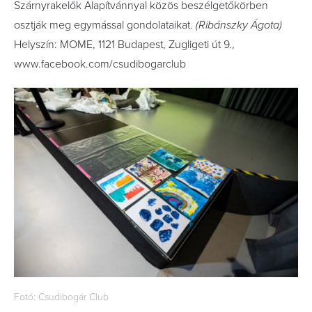
Szárnyrakelők Alapítvánnyal közös beszélgetőkörben
osztják meg egymással gondolataikat.
(Ribánszky Ágota)
Helyszín: MOME, 1121 Budapest, Zugligeti út 9.,
www.facebook.com/csudibogarclub
Fotó: Csudibogár Club