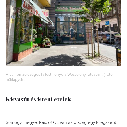
A Lumen zöldséges falfestménye a Wesselényi utcában. (Fotó:
nőklapja.hu)
Kisvasút és isteni ételek
Somogy-megye, Kaszó! Ott van az ország egyik legszebb