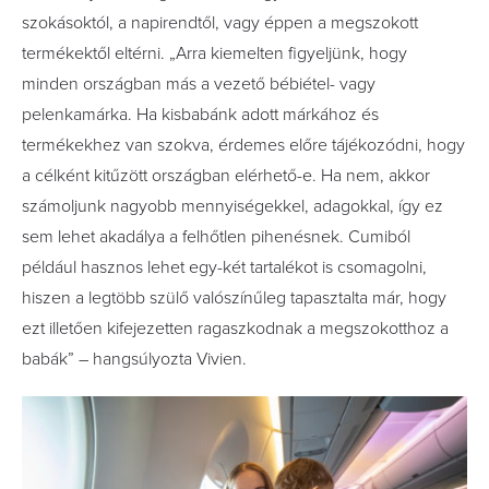
szokásoktól, a napirendtől, vagy éppen a megszokott
termékektől eltérni. „Arra kiemelten figyeljünk, hogy
minden országban más a vezető bébiétel- vagy
pelenkamárka. Ha kisbabánk adott márkához és
termékekhez van szokva, érdemes előre tájékozódni, hogy
a célként kitűzött országban elérhető-e. Ha nem, akkor
számoljunk nagyobb mennyiségekkel, adagokkal, így ez
sem lehet akadálya a felhőtlen pihenésnek. Cumiból
például hasznos lehet egy-két tartalékot is csomagolni,
hiszen a legtöbb szülő valószínűleg tapasztalta már, hogy
ezt illetően kifejezetten ragaszkodnak a megszokotthoz a
babák” – hangsúlyozta Vivien.