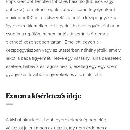
Popsikrémből, fertőtlenítőből és hasonló (tubusos vagy
dobozos) termékből repülős utazás során tégelyenként
maximum 100 ml-es kiszerelés tehető a kézipoggyászba,
így ezekre kiemelten kell figyelni. Ezeket egyébként nem
csupán a repülőn, hanem autós út során is érdemes
elérhető közelségben tartani. Emellett legyen a
kézipoggyászban vagy az utastérben néhány játék, amely
leköti a baba figyelmét, illetve egy váltásnyi ruha balesetek
esetére, babavíz és rágcsálnivaló, esetleg egy-egy szem
gyógyszer, továbbá a gyerekek és a szülők iratai.
Ez nem a kísérletezés ideje
A kisbabáknak és kisebb gyerekeknek éppen elég
változást jelent maga az utazás, így nem érdemes a