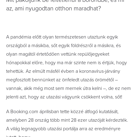
Mit pakoljunk be feltétlenül a bőröndbe, és mi
az, ami nyugodtan otthon maradhat?
A pandémia előtt olyan természetesen utaztunk egyik
országból a másikba, sőt egyik földrészről a másikra, és
olyan magától értetődően vettünk repülőjegyeket
hónapokkal előre, hogy ma már szinte nem is értjük, hogy
tehettük. Az elmúlt másfél évben a koronavírus-járvány
megfosztott bennünket az önfeledt utazás örömétől –
vannak, akik még most sem mernek útra kelni –, de ez nem
jelenti azt, hogy az utazási vágyunk csökkent volna, sőt!
A Booking.com áprilisban tette közzé átfogó kutatását,
amelyben 28 ország több mint 28 ezer utazóját kérdezték.
A világ legnagyobb utazási portálja arra az eredményre