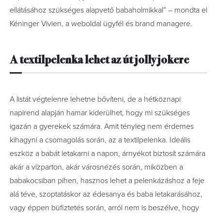
ellátásához szükséges alapvető babaholmikkal” – mondta el
Kéninger Vivien, a weboldal ügyfél és brand managere.
A textilpelenka lehet az út jolly jokere
A listát végtelenre lehetne bővíteni, de a hétköznapi
napirend alapján hamar kiderülhet, hogy mi szükséges
igazán a gyerekek számára. Amit tényleg nem érdemes
kihagyni a csomagolás során, az a textilpelenka. Ideális
eszköz a babát letakarni a napon, árnyékot biztosít számára
akár a vízparton, akár városnézés során, miközben a
babakocsiban pihen, hasznos lehet a pelenkázáshoz a feje
alá téve, szoptatáskor az édesanya és baba letakarásához,
vagy éppen büfiztetés során, arról nem is beszélve, hogy