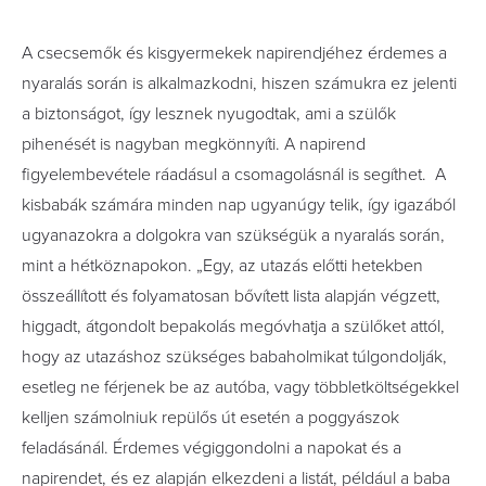
A csecsemők és kisgyermekek napirendjéhez érdemes a
nyaralás során is alkalmazkodni, hiszen számukra ez jelenti
a biztonságot, így lesznek nyugodtak, ami a szülők
pihenését is nagyban megkönnyíti. A napirend
figyelembevétele ráadásul a csomagolásnál is segíthet. A
kisbabák számára minden nap ugyanúgy telik, így igazából
ugyanazokra a dolgokra van szükségük a nyaralás során,
mint a hétköznapokon. „Egy, az utazás előtti hetekben
összeállított és folyamatosan bővített lista alapján végzett,
higgadt, átgondolt bepakolás megóvhatja a szülőket attól,
hogy az utazáshoz szükséges babaholmikat túlgondolják,
esetleg ne férjenek be az autóba, vagy többletköltségekkel
kelljen számolniuk repülős út esetén a poggyászok
feladásánál. Érdemes végiggondolni a napokat és a
napirendet, és ez alapján elkezdeni a listát, például a baba