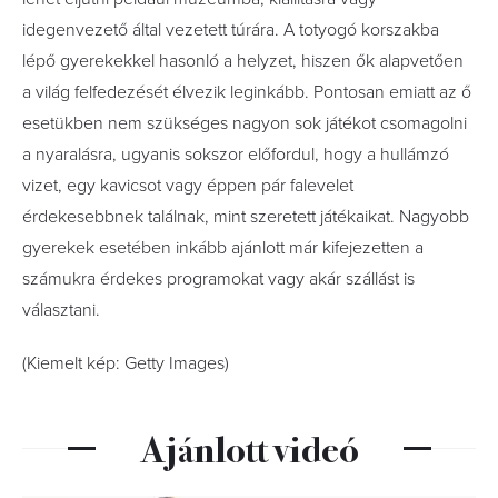
idegenvezető által vezetett túrára. A totyogó korszakba
lépő gyerekekkel hasonló a helyzet, hiszen ők alapvetően
a világ felfedezését élvezik leginkább. Pontosan emiatt az ő
esetükben nem szükséges nagyon sok játékot csomagolni
a nyaralásra, ugyanis sokszor előfordul, hogy a hullámzó
vizet, egy kavicsot vagy éppen pár falevelet
érdekesebbnek találnak, mint szeretett játékaikat. Nagyobb
gyerekek esetében inkább ajánlott már kifejezetten a
számukra érdekes programokat vagy akár szállást is
választani.
(Kiemelt kép: Getty Images)
Ajánlott videó