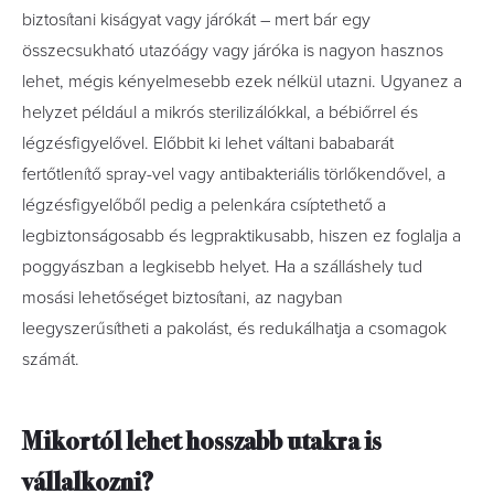
biztosítani kiságyat vagy járókát – mert bár egy
összecsukható utazóágy vagy járóka is nagyon hasznos
lehet, mégis kényelmesebb ezek nélkül utazni. Ugyanez a
helyzet például a mikrós sterilizálókkal, a bébiőrrel és
légzésfigyelővel. Előbbit ki lehet váltani bababarát
fertőtlenítő spray-vel vagy antibakteriális törlőkendővel, a
légzésfigyelőből pedig a pelenkára csíptethető a
legbiztonságosabb és legpraktikusabb, hiszen ez foglalja a
poggyászban a legkisebb helyet. Ha a szálláshely tud
mosási lehetőséget biztosítani, az nagyban
leegyszerűsítheti a pakolást, és redukálhatja a csomagok
számát.
Mikortól lehet hosszabb utakra is
vállalkozni?