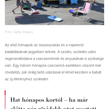
Fotó: Getty Images
Az első hónapok az összeszokás és a napirend
kialakításának jegyében telnek. A szülés, születés utáni
regenerálódásra a csecsemőnek és anyukának is szüksége
van. Egy három hónapos csecsemő esetében viszont már
rövidebb, pár óráig tartó utazással el lehet kezdeni a babát
az új élményhez szoktatni.
Hat hónapos kortól – ha már
előtte pár rövidebb utat megtett