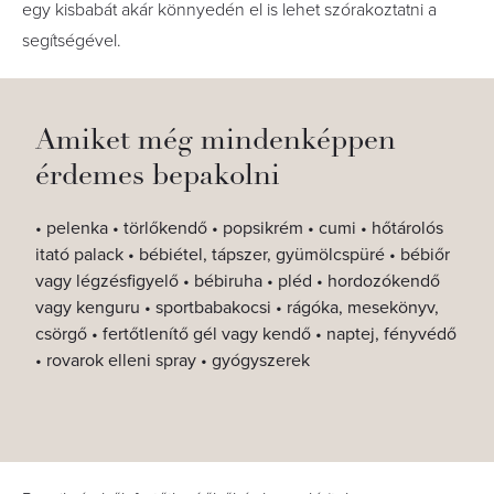
egy kisbabát akár könnyedén el is lehet szórakoztatni a
segítségével.
Amiket még mindenképpen
érdemes bepakolni
• pelenka • törlőkendő • popsikrém • cumi • hőtárolós
itató palack • bébiétel, tápszer, gyümölcspüré • bébiőr
vagy légzésfigyelő • bébiruha • pléd • hordozókendő
vagy kenguru • sportbabakocsi • rágóka, mesekönyv,
csörgő • fertőtlenítő gél vagy kendő • naptej, fényvédő
• rovarok elleni spray • gyógyszerek