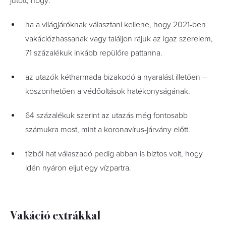
jutott, hogy:
ha a világjáróknak választani kellene, hogy 2021-ben
vakációzhassanak vagy találjon rájuk az igaz szerelem,
71 százalékuk inkább repülőre pattanna.
az utazók kétharmada bizakodó a nyaralást illetően –
köszönhetően a védőoltások hatékonyságának.
64 százalékuk szerint az utazás még fontosabb
számukra most, mint a koronavírus-járvány előtt.
tízből hat válaszadó pedig abban is biztos volt, hogy
idén nyáron eljut egy vízpartra.
Vakáció extrákkal