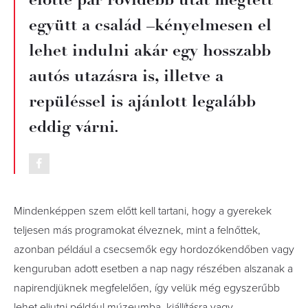
együtt a család –kényelmesen el
lehet indulni akár egy hosszabb
autós utazásra is, illetve a
repüléssel is ajánlott legalább
eddig várni.
Mindenképpen szem előtt kell tartani, hogy a gyerekek
teljesen más programokat élveznek, mint a felnőttek,
azonban például a csecsemők egy hordozókendőben vagy
kenguruban adott esetben a nap nagy részében alszanak a
napirendjüknek megfelelően, így velük még egyszerűbb
lehet eljutni például múzeumba, kiállításra vagy