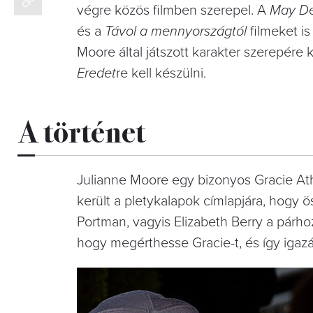
végre közös filmben szerepel. A
May D
és a
Távol a mennyországtól
filmeket is
Moore által játszott karakter szerepére 
Eredet
re kell készülni.
A történet
Julianne Moore egy bizonyos
Gracie At
került a pletykalapok címlapjára, hogy ö
Portman, vagyis Elizabeth Berry a párh
hogy megérthesse Gracie-t, és így igazá