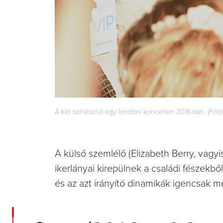
A két színésznő egy londoni koncerten 2016-ban. (Fo
A külső szemlélő (Elizabeth Berry, vagy
ikerlányai kirepülnek a családi fészekb
és az azt irányító dinamikák igencsak m