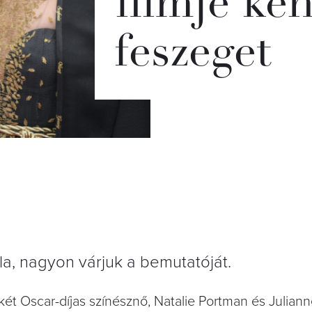
filmje ké
feszeget
la, nagyon várjuk a bemutatóját.
 két Oscar-díjas színésznő, Natalie Portman és Julia