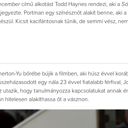
ecember
című alkotást Todd Haynes rendezi, aki a
Sö
 jegyezte. Portman egy színésznőt alakít benne, aki a
készül. Kicsit kacifántosnak tűnik, de semmi vész, ne
herton-Yu bőrébe bújik a filmben, aki húsz évvel korá
sszeházasodott egy nála 23 évvel fiatalabb férfival, Jo
oz utazik, hogy tanulmányozza kapcsolatukat annak 
n hitelesen alakíthassa őt a vásznon.