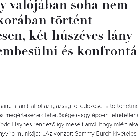
gy valójában soha nem
lkorában történt
sen, két húszéves lány
zembesülni és konfrontá
aine állam), ahol az igazság felfedezése, a történetm
ljes megértésének lehetősége (vagy éppen lehetetlen
Todd Haynes rendező így mesélt arról, hogy miért aka
yvíró munkáját: „Az vonzott Sammy Burch kivételes