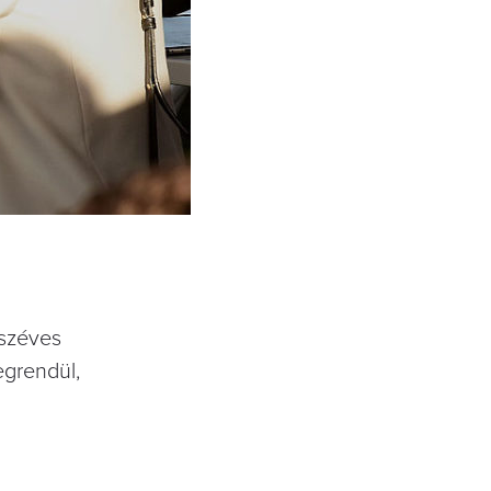
úszéves
egrendül,