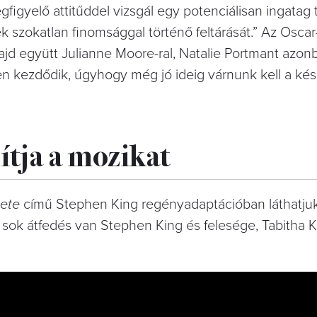
figyelő attitűddel vizsgál egy potenciálisan ingatag 
ek szokatlan finomsággal történő feltárását.”
Az Oscar-
jd együtt Julianne Moore-ral, Natalie Portmant azon
n kezdődik, úgyhogy még jó ideig várnunk kell a kész
ítja a mozikat
nete
című Stephen King regényadaptációban láthatju
g
sok átfedés van Stephen King és felesége, Tabitha 