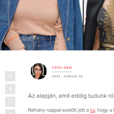
TÓTH ORSI
2021. JÚNIUS 16.
Az alapján, amit eddig tudunk ró
Néhány nappal ezelőtt jött a
hír
, hogy a