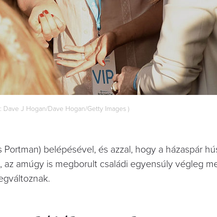
tó: Dave J Hogan/Dave Hogan/Getty Images )
is Portman) belépésével, és azzal, hogy a házaspár h
ől, az amúgy is megborult családi egyensúly végleg m
egváltoznak.