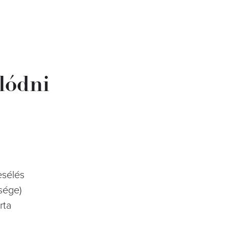
lódni
esélés
sége)
rta