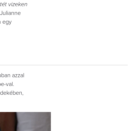
tét vizeken
 Julianne
m egy
bban azzal
e-val.
érdekében,