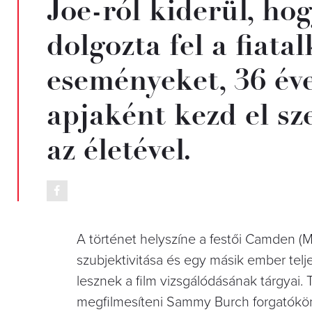
Joe-ról kiderül, ho
dolgozta fel a fiata
eseményeket, 36 éve
apjaként kezd el s
az életével.
A történet helyszíne a festői Camden (M
szubjektivitása és egy másik ember te
lesznek a film vizsgálódásának tárgyai.
megfilmesíteni Sammy Burch forgatókön