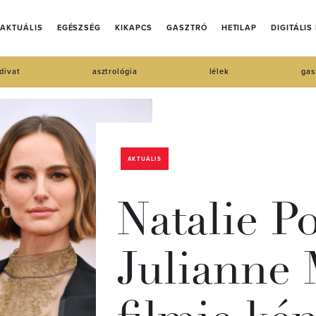
AKTUÁLIS
EGÉSZSÉG
KIKAPCS
GASZTRÓ
HETILAP
DIGITÁLIS
divat
asztrológia
lélek
gas
AKTUÁLIS
Natalie P
Julianne 