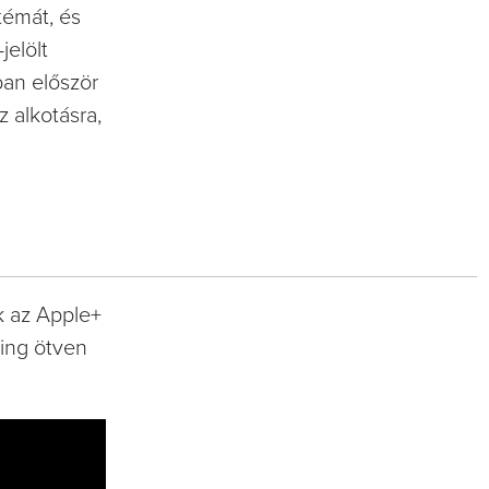
témát, és
jelölt
ban először
 alkotásra,
k az Apple+
King ötven