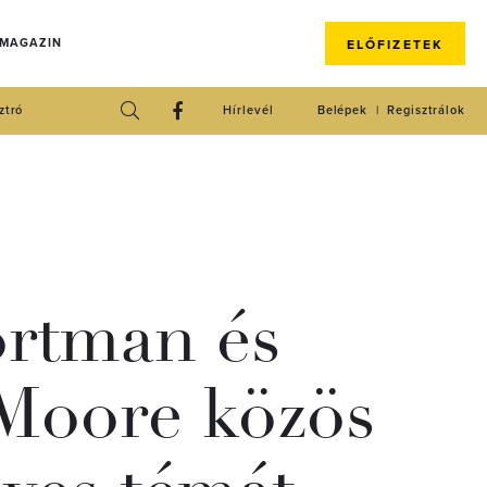
 MAGAZIN
ELŐFIZETEK
ztró
Hírlevél
Belépek
Regisztrálok
ortman és
Moore közös