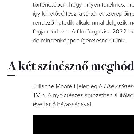
történetében, hogy milyen türelmes, meg
így lehetővé teszi a történet szereplőin
rendező hatodik alkalommal dolgozik ma
fogja rendezni.
A film forgatása 2022-be
de mindenképpen ígéretesnek tűnik.
A két színésznő meghód
Julianne Moore-t jelenleg
A
Lisey törté
TV-n. A nyolcrészes sorozatban állítóla
éve tartó házasságával.