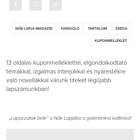
NŐK LAPJA MAGAZIN
HANGOLÓ
TARTALOM
ZSÉDA
KUPONMELLÉKLET
13 oldalas kuponmelléklettel, elgondolkodtató
témákkal, izgalmas interjúkkal és nyárestékre
való novellákkal várunk titeket legújabb
lapszámunkban!
„
Lapozzatok bele” a Nők Lapjába a galériánkra kattintva!