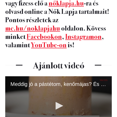
vagy fizess elő a
nőklapja.hu
-ra és
olvasd online a Nők Lapja tartalmait!
Pontos részletek az
mc.hu/noklapjahu
oldalon. Kövess
minket
Facebookon
,
Instagramon
,
valamint
YouTube-on
is!
Ajánlott videó
Meddig jó a pástétom, kenőmájas? És hogy marad tovább friss?