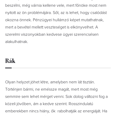
beszélni, még várnia kellene vele, mert főnöke most nem
nyitott az ön problémájára. Sőt, az is lehet, hogy csalódást
okozna önnek. Pénzügyei hullámzó képet mutathatnak,
mert a bevétel mellett veszteséget is elkönyvelhet. A
szerelmi viszonyokban kedvese ügyei szerencsésen
alakulhatnak.
Rák
Olyan helyzet jöhet létre, amelyben nem lát tisztán.
Történjen bármi, ne eméssze magát, mert most még
semmire sem lehet mérget venni. Sok dolog változni fog a
közeli jövőben, ám a kedve szerint. Rosszindulatú
emberekben nincs hiány, ők rabolhatják az energiáját. Ha