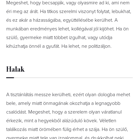
Megeshet, hogy becsapják, vagy olyasmire ad ki, ami nem
éri meg az árát. Ha titkos szerelmi viszonyt folytat, lebukhat,
és ez akár a házasságába, együttélésébe kerülhet. A
munkában eredményes lehet, kollégával jól kijöhet. Ha ön
szülő, gyermeke miatt többet izgulhat, vagy utódja
kihúzhatja önnél a gyufát. Ha lehet, ne politizáljon.
Halak
A tisztánlátás messze kerülheti, ezért olyan dologba mehet
bele, amely miatt önmagának okozhatja a legnagyobb
csalódást. Megeshet, hogy a szerelem olyan váratlanul
érkezik, mint a hegyekből alázúduló kövek. Véletlen
találkozás miatt örömében fülig érhet a szája. Ha ön szülő,
gyermeke miatt tele van izgalommal, és drukkolhat neki.