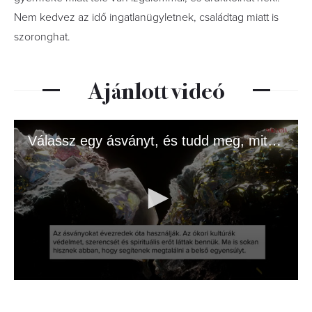
Nem kedvez az idő ingatlanügyletnek, családtag miatt is
szoronghat.
Ajánlott videó
Válassz egy ásványt, és tudd meg, mit üzen az univerzum!
0
seconds
of