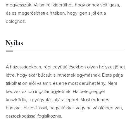
megvesszük. Valamiről kiderülhet, hogy önnek volt igaza,
és ez megerősítheti a hitében, hogy igenis jól ért a
dologhoz.
Nyilas
A házasságokban, régi együttélésekben olyan helyzet jöhet
létre, hogy akár búcsút is inthetnek egymásnak. Élete párja
titkolhat ön elől valamit, és erre most derülhet fény. Nem
kedvez az idő ingatlanügyletnek. Ha betegséggel
küszködik, a gyógyulás útjára léphet. Most érdemes
bankkal, biztosítással, hagyatékkal, vagy ha válófélben van,
osztozkodással foglalkoznia.