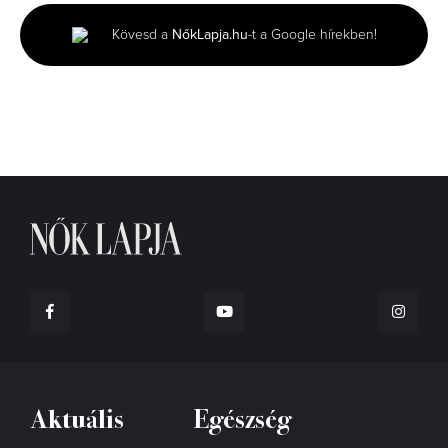
1
minute,
Kövesd a
NőkLapja.hu
-t a Google hírekben!
27
seconds
Aktuális
Egészség