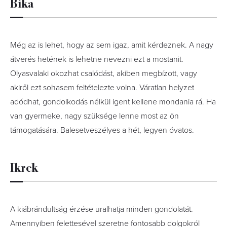
Bika
Még az is lehet, hogy az sem igaz, amit kérdeznek. A nagy
átverés hetének is lehetne nevezni ezt a mostanit.
Olyasvalaki okozhat csalódást, akiben megbízott, vagy
akiről ezt sohasem feltételezte volna. Váratlan helyzet
adódhat, gondolkodás nélkül igent kellene mondania rá. Ha
van gyermeke, nagy szüksége lenne most az ön
támogatására. Balesetveszélyes a hét, legyen óvatos.
Ikrek
A kiábrándultság érzése uralhatja minden gondolatát.
Amennyiben felettesével szeretne fontosabb dolgokról