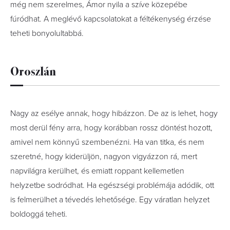
még nem szerelmes, Ámor nyila a szíve közepébe
fúródhat. A meglévő kapcsolatokat a féltékenység érzése
teheti bonyolultabbá.
Oroszlán
Nagy az esélye annak, hogy hibázzon. De az is lehet, hogy
most derül fény arra, hogy korábban rossz döntést hozott,
amivel nem könnyű szembenézni. Ha van titka, és nem
szeretné, hogy kiderüljön, nagyon vigyázzon rá, mert
napvilágra kerülhet, és emiatt roppant kellemetlen
helyzetbe sodródhat. Ha egészségi problémája adódik, ott
is felmerülhet a tévedés lehetősége. Egy váratlan helyzet
boldoggá teheti.