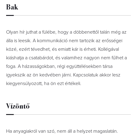
Bak
Olyan hír juthat a fülébe, hogy a döbbenettől talán még az
álla is leesik. A kommunikáció nem tartozik az erősségei
közé, ezért tévedhet, és emiatt kár is érheti. Kollégával
kiáshatja a csatabárdot, és valamihez nagyon nem fűlhet a
foga. A házasságokban, régi együttélésekben társa
igyekszik az ön kedvében járni. Kapcsolatuk akkor lesz
kiegyensúlyozott, ha ön ezt értékeli.
Vízöntő
Ha anyagiakról van szó, nem áll a helyzet magaslatán.