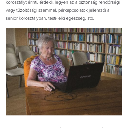
korosztályt érinti, érdekli, legyen az a biztonság rendőrségi
vagy tűzoltósági szemmel, párkapcsolatok jellemzői a
senior korosztályban, testi-lelki egészség, stb.