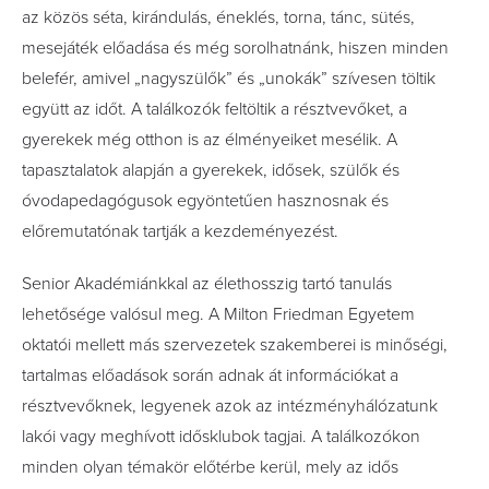
az közös séta, kirándulás, éneklés, torna, tánc, sütés,
mesejáték előadása és még sorolhatnánk, hiszen minden
belefér, amivel „nagyszülők” és „unokák” szívesen töltik
együtt az időt. A találkozók feltöltik a résztvevőket, a
gyerekek még otthon is az élményeiket mesélik. A
tapasztalatok alapján a gyerekek, idősek, szülők és
óvodapedagógusok egyöntetűen hasznosnak és
előremutatónak tartják a kezdeményezést.
Senior Akadémiánkkal az élethosszig tartó tanulás
lehetősége valósul meg. A Milton Friedman Egyetem
oktatói mellett más szervezetek szakemberei is minőségi,
tartalmas előadások során adnak át információkat a
résztvevőknek, legyenek azok az intézményhálózatunk
lakói vagy meghívott idősklubok tagjai. A találkozókon
minden olyan témakör előtérbe kerül, mely az idős