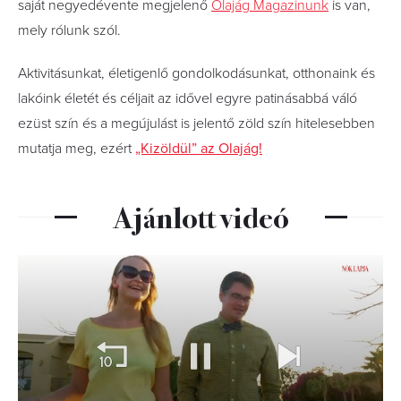
saját negyedévente megjelenő
Olajág Magazinunk
is van,
mely rólunk szól.
Aktivitásunkat, életigenlő gondolkodásunkat, otthonaink és
lakóink életét és céljait az idővel egyre patinásabbá váló
ezüst szín és a megújulást is jelentő zöld szín hitelesebben
mutatja meg, ezért
„Kizöldül” az Olajág!
Ajánlott videó