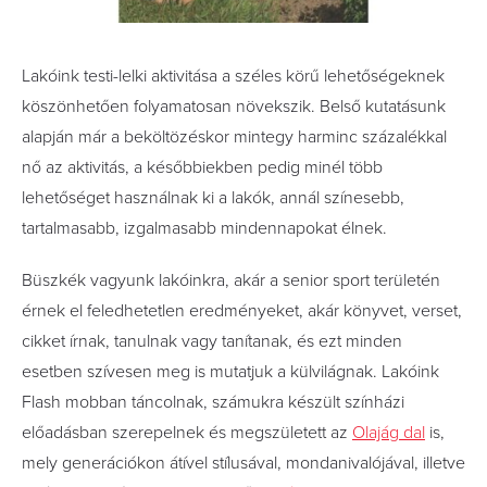
Lakóink testi-lelki aktivitása a széles körű lehetőségeknek
köszönhetően folyamatosan növekszik. Belső kutatásunk
alapján már a beköltözéskor mintegy harminc százalékkal
nő az aktivitás, a későbbiekben pedig minél több
lehetőséget használnak ki a lakók, annál színesebb,
tartalmasabb, izgalmasabb mindennapokat élnek.
Büszkék vagyunk lakóinkra, akár a senior sport területén
érnek el feledhetetlen eredményeket, akár könyvet, verset,
cikket írnak, tanulnak vagy tanítanak, és ezt minden
esetben szívesen meg is mutatjuk a külvilágnak. Lakóink
Flash mobban táncolnak, számukra készült színházi
előadásban szerepelnek és megszületett az
Olajág dal
is,
mely generációkon átível stílusával, mondanivalójával, illetve