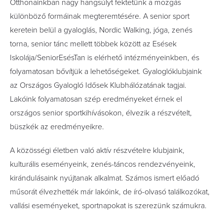
Otthonainkban nagy hangsúlyt fektetünk a mozgás
különböző formáinak megteremtésére. A senior sport
keretein belül a gyaloglás, Nordic Walking, jóga, zenés
torna, senior tánc mellett többek között az Esések
Iskolája/SeniorEsésTan is elérhető intézményeinkben, és
folyamatosan bővítjük a lehetőségeket. Gyaloglóklubjaink
az Országos Gyalogló Idősek Klubhálózatának tagjai.
Lakóink folyamatosan szép eredményeket érnek el
országos senior sportkihívásokon, élvezik a részvételt,
büszkék az eredményeikre.
A közösségi életben való aktív részvételre klubjaink,
kulturális eseményeink, zenés-táncos rendezvényeink,
kirándulásaink nyújtanak alkalmat. Számos ismert előadó
műsorát élvezhették már lakóink, de író-olvasó találkozókat,
vallási eseményeket, sportnapokat is szerezünk számukra.