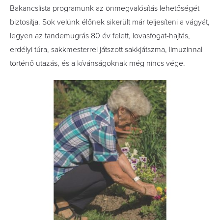
Bakancslista programunk az önmegvalósítás lehetőségét
biztosítja. Sok velünk élőnek sikerült már teljesíteni a vágyát,
legyen az tandemugrás 80 év felett, lovasfogat-hajtás,
erdélyi túra, sakkmesterrel játszott sakkjátszma, limuzinnal
történő utazás, és a kívánságoknak még nincs vége.