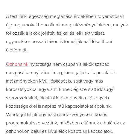
A testi-lelki egészség megtartása érdekében folyamatosan
új programokat honosítunk meg intézményeinkben, melyek
fokozzák a lakók jóllétét, fizikai és lelki aktivitását,
ugyanakkor hosszú távon is formálják az idősotthoni
életformát.
Otthonaink
nyitottsága nem csupán a lakók szabad
mozgásában nyilvánul meg, támogatjuk a kapcsolatok
intézményeken kívüli építését is, saját vagy más
korosztályokkal egyaránt. Ennek égisze alatt idősügyi
szervezetekkel, oktatási intézményekkel és egyéb
közösségekkel is napi szintű kapcsolatokat ápolunk.
Vendégül látjuk egymást rendezvényeken, közös
programokat szervezünk, miközben eltűnnek a határok az
otthonokon belül és kívül élők között, új kapcsolatok,