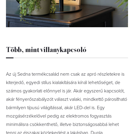
Több, mint villanykapcsoló
Az új Sedna termékcsalád nem csak az apró részletekre is
kiterjedő, egyedi stílus kialakítására kínál lehetőséget, de
számos gyakorlati előnnyel is jár. Akár egyszerű kapcsolót,
akár fényerőszabályzót választ valaki, mindkettő párosítható
bármilyen típusú világítással, akár LED-del is. Egy
mozgásérzékelővel pedig az elektromos fogyasztás
minimálisra csökkenthető, illetve biztonságosabbá lehet
tenni az éjszakai közlekedést a lakásban. Dupla