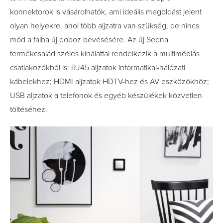
konnektorok is vásárolhatók, ami ideális megoldást jelent
olyan helyekre, ahol több aljzatra van szükség, de nincs
mód a falba új doboz bevésésére. Az új Sedna
termékcsalád széles kínálattal rendelkezik a multimédiás
csatlakozókból is: RJ45 aljzatok informatikai-hálózati
kábelekhez; HDMI aljzatok HDTV-hez és AV eszközökhöz;
USB aljzatok a telefonok és egyéb készülékek közvetlen
töltéséhez.