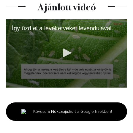
Ajánlott videó
Így űzd el a levéltetveket levendulával
0
seconds
of
1
minute,
Kövesd a
NőkLapja.hu
-t a Google hírekben!
54
seconds