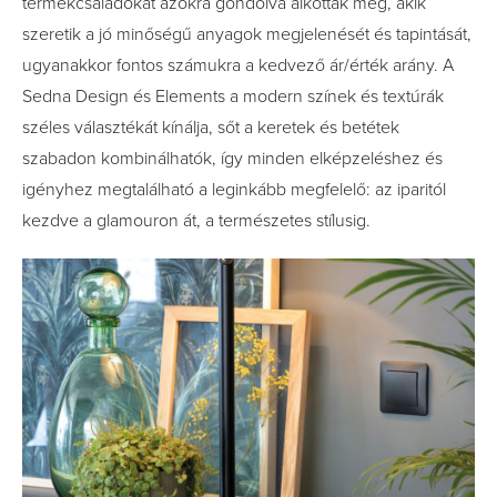
termékcsaládokat azokra gondolva alkották meg, akik
szeretik a jó minőségű anyagok megjelenését és tapintását,
ugyanakkor fontos számukra a kedvező ár/érték arány. A
Sedna Design és Elements a modern színek és textúrák
széles választékát kínálja, sőt a keretek és betétek
szabadon kombinálhatók, így minden elképzeléshez és
igényhez megtalálható a leginkább megfelelő: az iparitól
kezdve a glamouron át, a természetes stílusig.