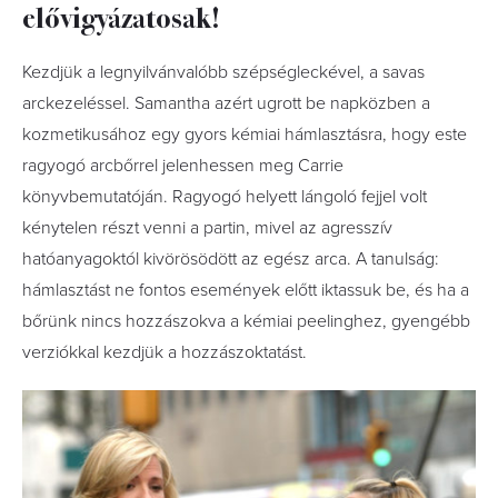
elővigyázatosak!
Kezdjük a legnyilvánvalóbb szépségleckével, a savas
arckezeléssel. Samantha azért ugrott be napközben a
kozmetikusához egy gyors kémiai hámlasztásra, hogy este
ragyogó arcbőrrel jelenhessen meg Carrie
könyvbemutatóján. Ragyogó helyett lángoló fejjel volt
kénytelen részt venni a partin, mivel az agresszív
hatóanyagoktól kivörösödött az egész arca. A tanulság:
hámlasztást ne fontos események előtt iktassuk be, és ha a
bőrünk nincs hozzászokva a kémiai peelinghez, gyengébb
verziókkal kezdjük a hozzászoktatást.