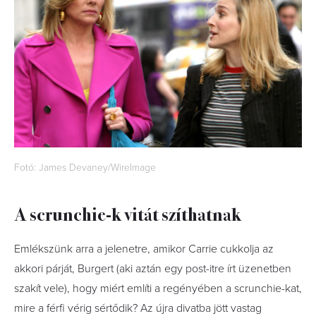
Fotó: James Devaney/WireImage
A scrunchie-k vitát szíthatnak
Emlékszünk arra a jelenetre, amikor Carrie cukkolja az
akkori párját, Burgert (aki aztán egy post-itre írt üzenetben
szakít vele), hogy miért említi a regényében a scrunchie-kat,
mire a férfi vérig sértődik? Az újra divatba jött vastag