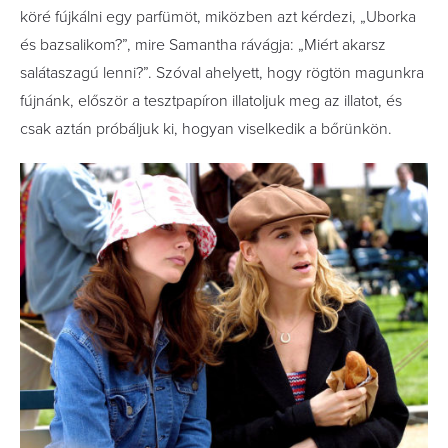
köré fújkálni egy parfümöt, miközben azt kérdezi, „Uborka
és bazsalikom?”, mire Samantha rávágja: „Miért akarsz
salátaszagú lenni?”. Szóval ahelyett, hogy rögtön magunkra
fújnánk, először a tesztpapíron illatoljuk meg az illatot, és
csak aztán próbáljuk ki, hogyan viselkedik a bőrünkön.