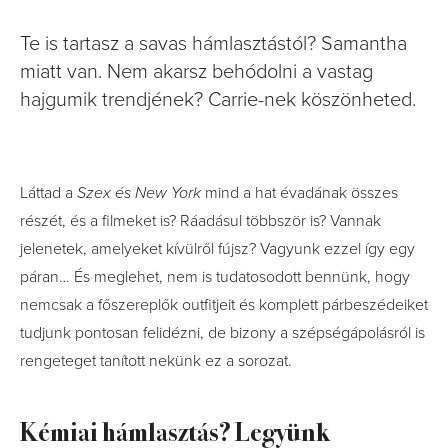
Te is tartasz a savas hámlasztástól? Samantha
miatt van. Nem akarsz behódolni a vastag
hajgumik trendjének? Carrie-nek köszönheted.
Láttad a
Szex és New York
mind a hat évadának összes
részét, és a filmeket is? Ráadásul többször is? Vannak
jelenetek, amelyeket kívülről fújsz? Vagyunk ezzel így egy
páran… És meglehet, nem is tudatosodott bennünk, hogy
nemcsak a főszereplők outfitjeit és komplett párbeszédeiket
tudjunk pontosan felidézni, de bizony a szépségápolásról is
rengeteget tanított nekünk ez a sorozat.
Kémiai hámlasztás? Legyünk