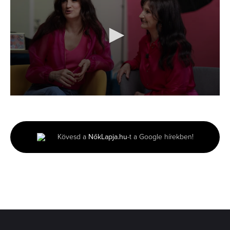
0
seconds
of
2
minutes,
Kövesd a
NőkLapja.hu
-t a Google hírekben!
44
seconds