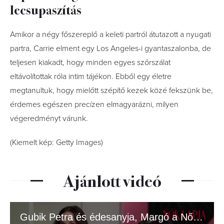
lecsupaszítás
Amikor a négy főszereplő a keleti partról átutazott a nyugati
partra, Carrie elment egy Los Angeles-i gyantaszalonba, de
teljesen kiakadt, hogy minden egyes szőrszálat
eltávolítottak róla intim tájékon. Ebből egy életre
megtanultuk, hogy mielőtt szépítő kezek közé fekszünk be,
érdemes egészen precízen elmagyarázni, milyen
végeredményt várunk.
(Kiemelt kép: Getty Images)
Ajánlott videó
Gubik Petra és édesanyja, Margó a Nők Lapja címlapján