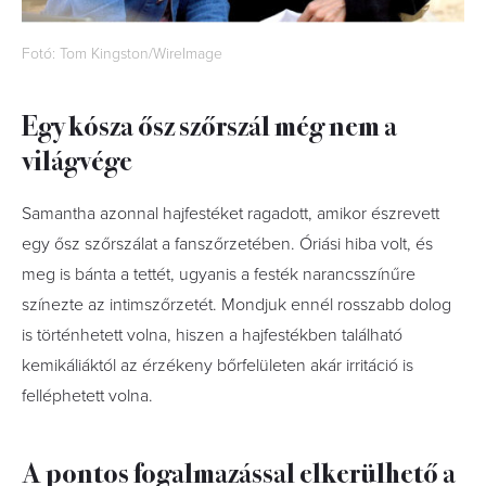
Fotó: Tom Kingston/WireImage
Egy kósza ősz szőrszál még nem a
világvége
Samantha azonnal hajfestéket ragadott, amikor észrevett
egy ősz szőrszálat a fanszőrzetében. Óriási hiba volt, és
meg is bánta a tettét, ugyanis a festék narancsszínűre
színezte az intimszőrzetét. Mondjuk ennél rosszabb dolog
is történhetett volna, hiszen a hajfestékben található
kemikáliáktól az érzékeny bőrfelületen akár irritáció is
felléphetett volna.
A pontos fogalmazással elkerülhető a