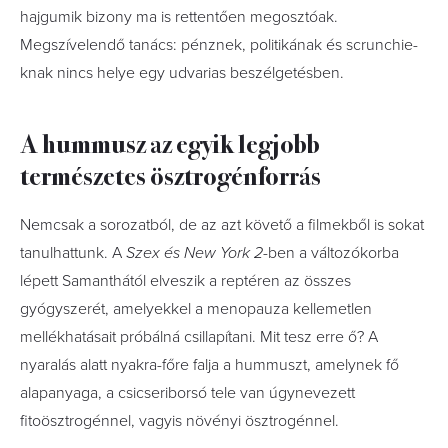
hajgumik bizony ma is rettentően megosztóak.
Megszívelendő tanács: pénznek, politikának és scrunchie-
knak nincs helye egy udvarias beszélgetésben.
A hummusz az egyik legjobb
természetes ösztrogénforrás
Nemcsak a sorozatból, de az azt követő a filmekből is sokat
tanulhattunk. A
Szex és New York 2
-ben a változókorba
lépett Samanthától elveszik a reptéren az összes
gyógyszerét, amelyekkel a menopauza kellemetlen
mellékhatásait próbálná csillapítani. Mit tesz erre ő? A
nyaralás alatt nyakra-főre falja a hummuszt, amelynek fő
alapanyaga, a csicseriborsó tele van úgynevezett
fitoösztrogénnel, vagyis növényi ösztrogénnel.