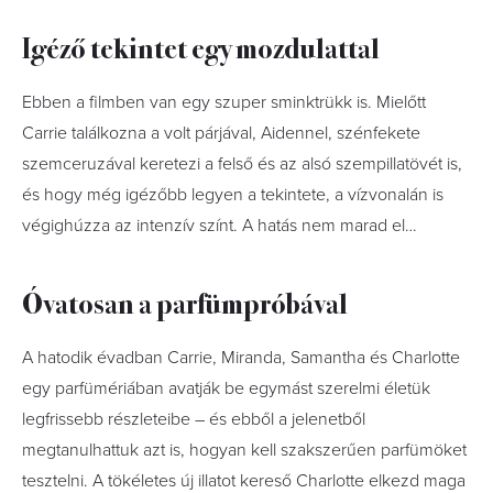
Igéző tekintet egy mozdulattal
Ebben a filmben van egy szuper sminktrükk is. Mielőtt
Carrie találkozna a volt párjával, Aidennel, szénfekete
szemceruzával keretezi a felső és az alsó szempillatövét is,
és hogy még igézőbb legyen a tekintete, a vízvonalán is
végighúzza az intenzív színt. A hatás nem marad el…
Óvatosan a parfümpróbával
A hatodik évadban Carrie, Miranda, Samantha és Charlotte
egy parfümériában avatják be egymást szerelmi életük
legfrissebb részleteibe – és ebből a jelenetből
megtanulhattuk azt is, hogyan kell szakszerűen parfümöket
tesztelni. A tökéletes új illatot kereső Charlotte elkezd maga