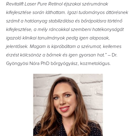
Revitalift Laser Pure Retinol éjszakai szérumának
kifejlesztése során láthattam. Igazi tudományos áttörésnek
számít a hatóanyag stabilizálása és bőrápolásra történő
kifejlesztése, a mély ráncokkal szembeni hatékonyságát
igazoló klinikai tanulmányok pedig igen alaposak,
jelentősek. Magam is kipróbáltam a szérumot, kellemes
érzést kölcsönöz a bőrnek és igen gyorsan hat.”
– Dr.
Gyöngyösi Nóra PhD bőrgyógyász, kozmetológus.