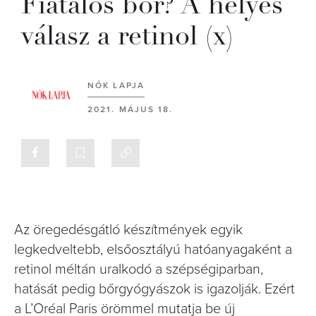
Fiatalos bőr? A helyes
válasz a retinol (x)
NŐK LAPJA
2021. MÁJUS 18.
Az öregedésgátló készítmények egyik
legkedveltebb, elsőosztályú hatóanyagaként a
retinol méltán uralkodó a szépségiparban,
hatását pedig bőrgyógyászok is igazolják. Ezért
a L’Oréal Paris örömmel mutatja be új