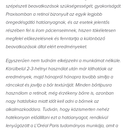
szépészeti beavatkozások szükségességét, gyakoriságát.
Praxisomban a retinol bizonyult az egyik legjobb
öregedésgátló hatóanyagnak, és az esetek jelentős
részében fel is írom pácienseimnek, hiszen tökéletesen
megfelel előkezelésnek és fenntartja a különböző
beavatkozások által elért eredményeket.
Egyszerűen nem tudnám elképzelni a munkámat nélküle.
Körülbelül 2-3-hétnyi használat után már láthatóak az
eredmények, majd hónapról hónapra tovább simítja a
ráncokat és javítja a bőr textúráját. Minden bőrtípusra
használom a retinolt, még érzékeny bőrre is, azonban
nagy hatásfoka miatt időt kell adni a bőrnek az
alkalmazkodásra. Tudván, hogy közismerten nehéz
hatékonyan előállítani ezt a hatóanyagot, rendkívül
lenyűgözött a L’Oréal Paris tudományos munkája, amit a