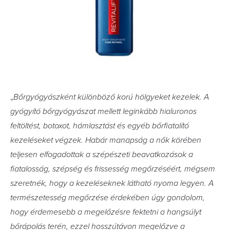
„
Bőrgyógyászként különböző korú hölgyeket kezelek. A
gyógyító bőrgyógyászat mellett leginkább hialuronos
feltöltést, botoxot, hámlasztást és egyéb bőrfiatalító
kezeléseket végzek. Habár manapság a nők körében
teljesen elfogadottak a szépészeti beavatkozások a
fiatalosság, szépség és frissesség megőrzéséért, mégsem
szeretnék, hogy a kezeléseknek látható nyoma legyen. A
természetesség megőrzése érdekében úgy gondolom,
hogy érdemesebb a megelőzésre fektetni a hangsúlyt
bőrápolás terén, ezzel hosszútávon megelőzve a