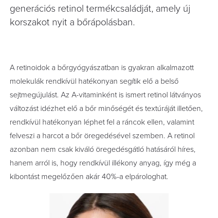
generációs retinol termékcsaládját, amely új
korszakot nyit a bőrápolásban.
A retinoidok a bőrgyógyászatban is gyakran alkalmazott
molekulák rendkívül hatékonyan segítik elő a belső
sejtmegújulást. Az A-vitaminként is ismert retinol látványos
változást idézhet elő a bőr minőségét és textúráját illetően,
rendkívül hatékonyan léphet fel a ráncok ellen, valamint
felveszi a harcot a bőr öregedésével szemben. A retinol
azonban nem csak kiváló öregedésgátló hatásáról híres,
hanem arról is, hogy rendkívül illékony anyag, így még a
kibontást megelőzően akár 40%-a elpárologhat.