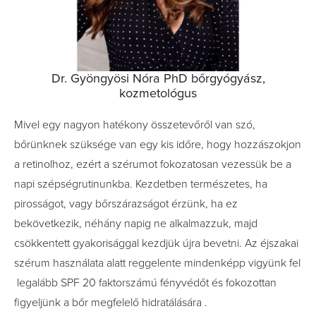
Dr. Gyöngyösi Nóra PhD bőrgyógyász,
kozmetológus
Mivel egy nagyon hatékony összetevőről van szó,
bőrünknek szüksége van egy kis időre, hogy hozzászokjon
a retinolhoz, ezért a szérumot fokozatosan vezessük be a
napi szépségrutinunkba. Kezdetben természetes, ha
pirosságot, vagy bőrszárazságot érzünk, ha ez
bekövetkezik, néhány napig ne alkalmazzuk, majd
csökkentett gyakorisággal kezdjük újra bevetni. Az éjszakai
szérum használata alatt reggelente mindenképp vigyünk fel
legalább SPF 20 faktorszámú fényvédőt és fokozottan
figyeljünk a bőr megfelelő hidratálására .