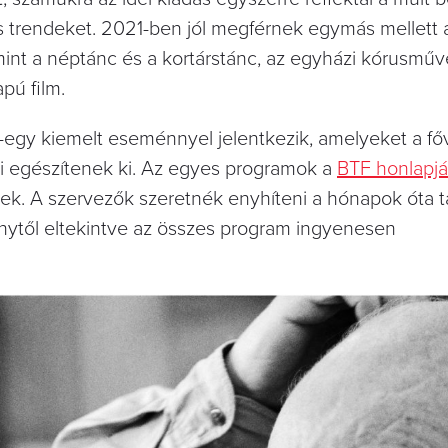
s trendeket. 2021-ben jól megférnek egymás mellett 
mint a néptánc és a kortárstánc, az egyházi kórusműv
apú film.
-egy kiemelt eseménnyel jelentkezik, amelyeket a fő
i egészítenek ki. Az egyes programok a
BTF honlapj
tőek. A szervezők szeretnék enyhíteni a hónapok óta t
nytől eltekintve az összes program ingyenesen