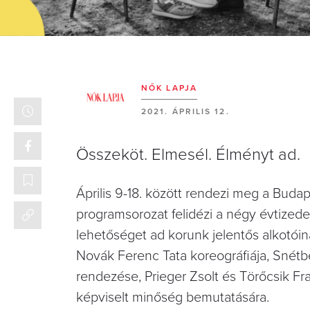
NŐK LAPJA
2021. ÁPRILIS 12.
Összeköt. Elmesél. Élményt ad.
Április 9-18. között rendezi meg a Buda
programsorozat felidézi a négy évtized
lehetőséget ad korunk jelentős alkotói
Novák Ferenc Tata koreográfiája, Snétbe
rendezése, Prieger Zsolt és Törőcsik Fran
képviselt minőség bemutatására.