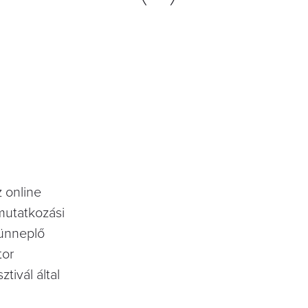
z online
mutatkozási
 ünneplő
tor
tivál által