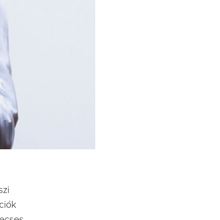
szi
ciók
becses