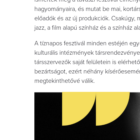
hagyományaira, és mutat be mai, kortár
előadók és az új produkciók. Csakúgy, 
jazz, a film alapú színház és a színház al
A tíznapos fesztivál minden estéjén egy
kulturális intézmények társrendezvénye
társszervezők saját felületein is elérhe
bezártságot, ezért néhány kísérőesemé
megtekinthetővé válik.