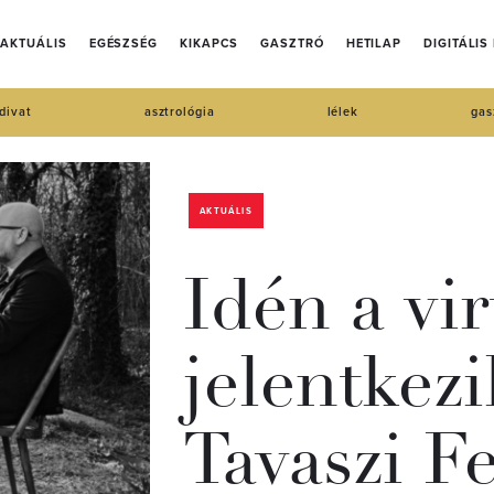
AKTUÁLIS
EGÉSZSÉG
KIKAPCS
GASZTRÓ
HETILAP
DIGITÁLIS
divat
asztrológia
lélek
gas
AKTUÁLIS
Idén a vir
jelentkez
Tavaszi Fe