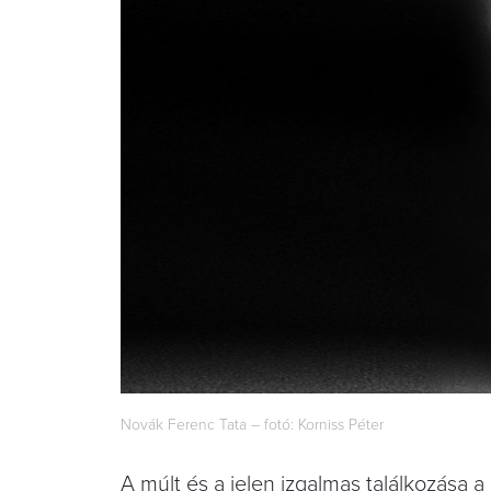
Novák Ferenc Tata – fotó: Korniss Péter
A múlt és a jelen izgalmas találkozása a