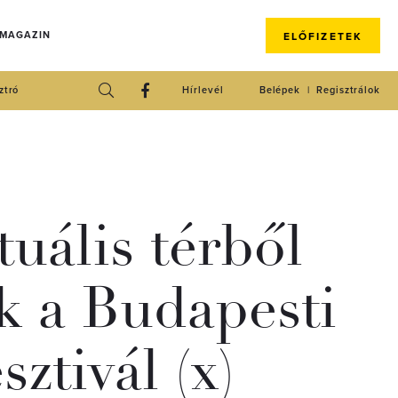
 MAGAZIN
ELŐFIZETEK
ztró
Hírlevél
Belépek
Regisztrálok
tuális térből
ik a Budapesti
sztivál (x)