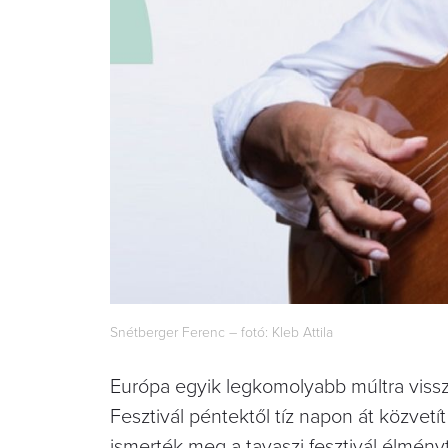
Snétberger Ferenc – fotó: Kleb Attila
Európa egyik legkomolyabb múltra vissza
Fesztivál péntektől tíz napon át közvetí
ismerték meg a tavaszi fesztivál élményt