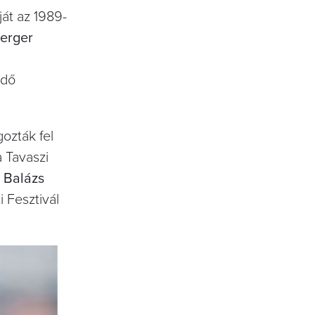
át az 1989-
erger
edő
ozták fel
 Tavaszi
 Balázs
 Fesztivál