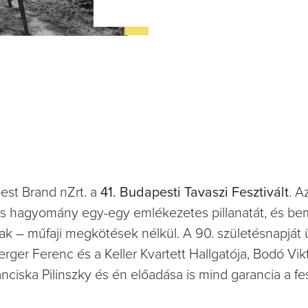
pest Brand nZrt. a
41. Budapesti Tavaszi Fesztivált
. A
es hagyomány egy-egy emlékezetes pillanatát, és be
nak – műfaji megkötések nélkül. A 90. születésnapját
rger Ferenc és a Keller Kvartett Hallgatója, Bodó Vik
ciska Pilinszky és én előadása is mind garancia a fesz