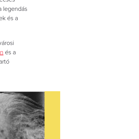
a legendás
ek és a
városi
án
és a
artó