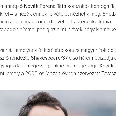
an ünneplő
Novák Ferenc Tata
korszakos koreográfiáj
k fel – a nézők ennek felvételét nézhetik meg.
Snétb
című albumának koncertfelvételét a Zeneakadémia
szabadon
címmel pedig az elmúlt évek négy kiemelk
ínház, amelynek felkérésére kortárs magyar írók dolg
szló
rendezte
Shakespeare/37
első három epizódja a
egy igazi különlegesség online premierje zárja:
Kovalik
nt
, amely a 2006-os Mozart-évben szervezett Tavaszi