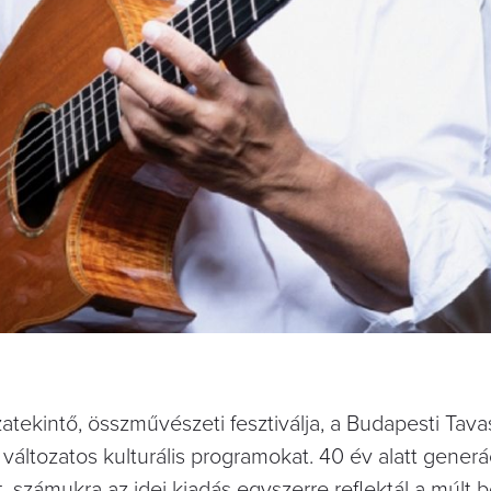
tekintő, összművészeti fesztiválja, a Budapesti Tava
t változatos kulturális programokat. 40 év alatt generá
, számukra az idei kiadás egyszerre reflektál a múlt 