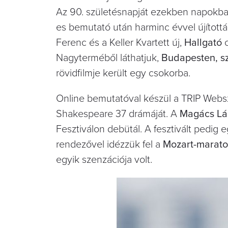
Az 90. születésnapját ezekben napokb
es bemutató után harminc évvel újítottá
Ferenc és a Keller Kvartett új,
Hallgató
Nagyterméből láthatjuk,
Budapesten, 
rövidfilmje került egy csokorba.
Online bemutatóval készül a TRIP Websz
Shakespeare 37 drámáját. A
Magács Lá
Fesztiválon debütál. A fesztivált pedig 
rendezővel idézzük fel a
Mozart-marato
egyik szenzációja volt.