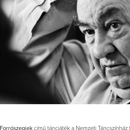
Forrószegiek
című táncjáték a Nemzeti Táncszínház f