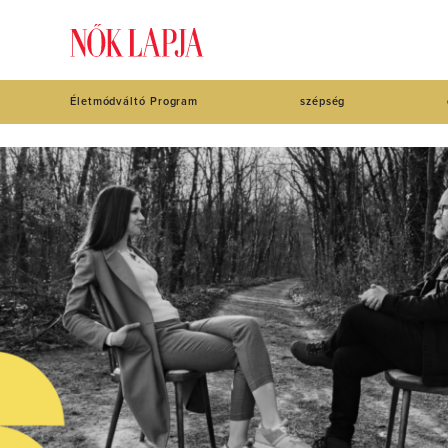
Életmódváltó Program
szépség