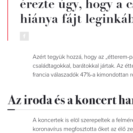
érezte úgy, hogy a 
hiánya fájt leginká
Azért tegyük hozzá, hogy az „étterem-pá
családtagokkal, barátokkal jártak. Az é
francia válaszadók 47%-a kimondottan ro
Az iroda és a koncert ha
A koncertek is elöl szerepeltek a felmé
koronavírus megfosztotta őket az élő zen