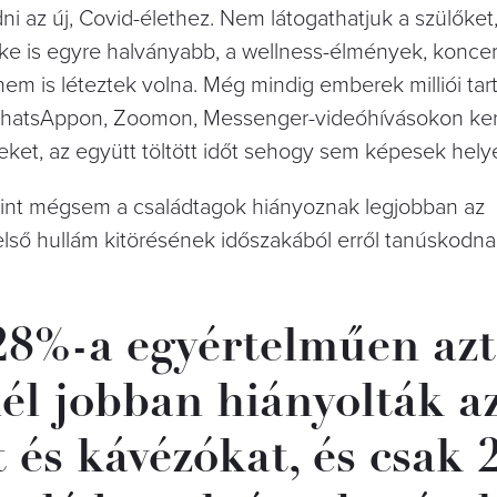
 az új, Covid-élethez. Nem látogathatjuk a szülőket,
éke is egyre halványabb, a wellness-élmények, koncer
em is léteztek volna. Még mindig emberek milliói tart
l WhatsAppon, Zoomon, Messenger-videóhívásokon ker
eket, az együtt töltött időt sehogy sem képesek helye
rint mégsem a családtagok hiányoznak legjobban az
lső hullám kitörésének időszakából erről tanúskodn
28%-a egyértelműen azt
él jobban hiányolták a
 és kávézókat, és csak