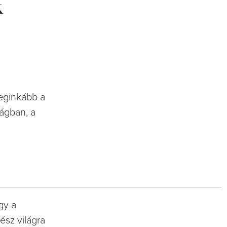
k
leginkább a
zágban, a
gy a
ész világra