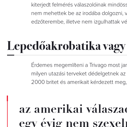
kiterjedt felmérés válaszolóinak mindös
nem mehettek be az irodába dolgozni, vi
edzőterembe, illetve nem izgulhattak 
Lepedőakrobatika vagy 
Érdemes megemlíteni a Trivago most jan
milyen utazási terveket dédelgetnek az 
2000 britet és amerikait kérdezett meg,
az amerikai válasza
egy évig nem szexel