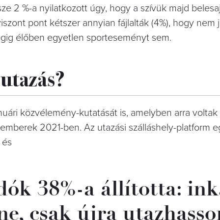
sze 2 %-a nyilatkozott úgy, hogy a szívük majd belesa
szont pont kétszer annyian fájlalták (4%), hogy nem j
végig élőben egyetlen sporteseményt sem.
utazás?
uári közvélemény-kutatását is, amelyben arra voltak 
emberek 2021-ben. Az utazási szálláshely-platform eg
 és
dók 38%-a állította: in
ne, csak újra utazhasso