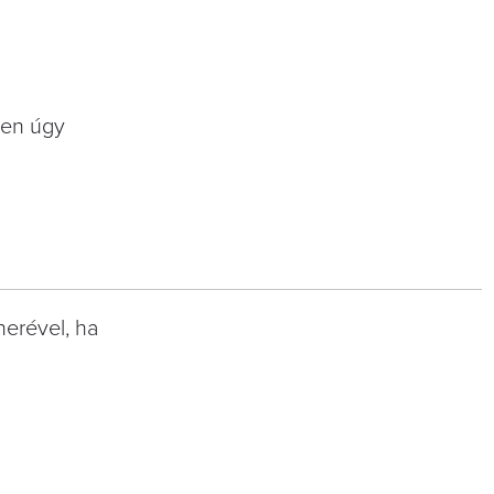
űen úgy
nerével, ha