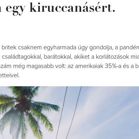
 egy kiruccanásért.
a britek csaknem egyharmada úgy gondolja, a pandé
 családtagokkal, barátokkal, akiket a korlátozások mi
szám még magasabb volt: az amerikaiak 35%-a és a b
tteivel.