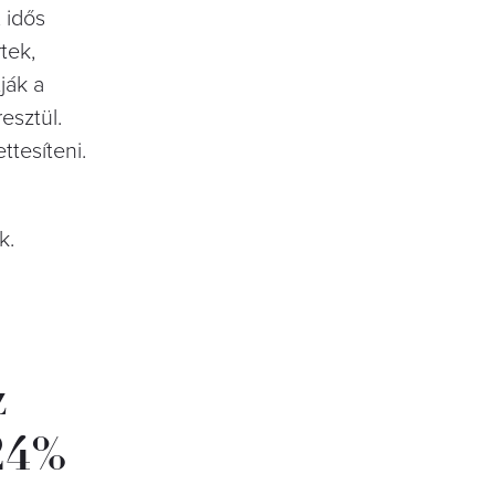
 idős
tek,
ják a
esztül.
ttesíteni.
ak.
z
 24%