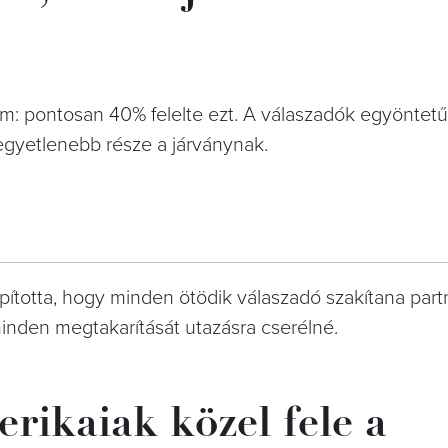
m: pontosan 40% felelte ezt. A válaszadók egyöntet
gkegyetlenebb része a járványnak.
apította, hogy minden ötödik válaszadó szakítana part
inden megtakarítását utazásra cserélné.
rikaiak közel fele a