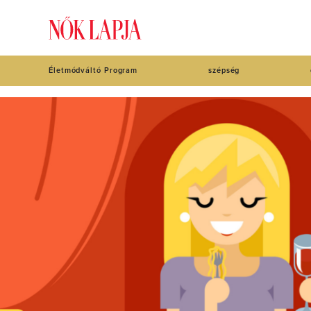
Életmódváltó Program
szépség