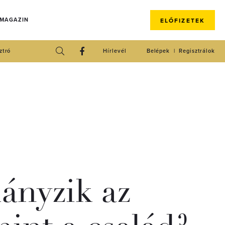
 MAGAZIN
ELŐFIZETEK
ztró
Hírlevél
Belépek
Regisztrálok
ányzik az