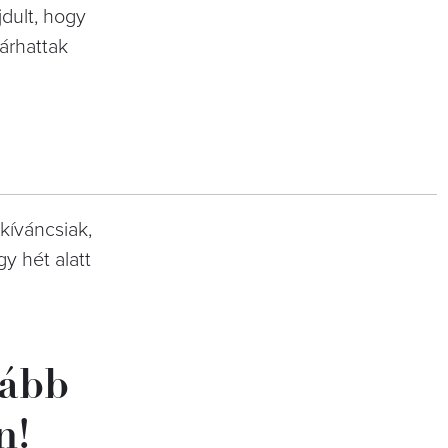
jdult, hogy
árhattak
kíváncsiak,
y hét alatt
kább
n!