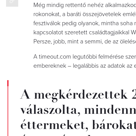
Még mindig rettentő nehéz alkalmazkodni
rokonokat, a baráti összejövetelek eml
fesztiválok pedig olyanok, mintha soha n
kapcsolatot szeretett családtagjaikka
Persze, jobb, mint a semmi, de az ölelés
A timeout.com legutóbbi felmérése sze
embereknek – legalábbis az adatok az e
A megkérdezettek 
válaszolta, mindenn
éttermeket, bárokat