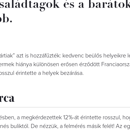
családtagok és a baráto
bb.
rtiak” azt is hozzáfűzték: kedvenc beülős helyeikre 
ttermek hiánya különösen erősen érződött Franciaors
sszul érintette a helyek bezárása.
rca
résben, a megkérdezettek 12%-át érintette rosszul, ho
és buliktól. De nézzük, a felmérés másik felét! Az eg