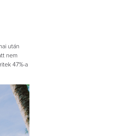
mai után
att nem
ritek 47%-a