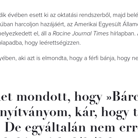
 évében esett ki az oktatási rendszerből, majd belé
ban harcoljon hazájáért, az Amerikai Egyesült Állam
lyezkedett el, áll a
Racine Journal Times
hírlapban. 
olapadba, hogy leérettségizzen.
gyében, aki azt is elmondta, hogy a férfi bánja, hogy 
et mondott, hogy »Bár
onyítványom, kár, hogy t
« De egyáltalán nem err