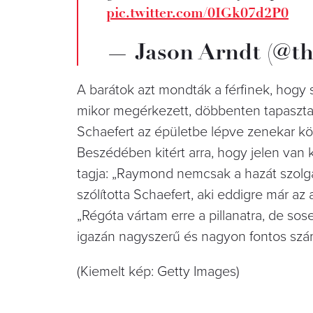
pic.twitter.com/0IGk07d2P0
— Jason Arndt (@th
A barátok azt mondták a férfinek, hogy s
mikor megérkezett, döbbenten tapasztalt
Schaefert az épületbe lépve zenekar kö
Beszédében kitért arra, hogy jelen van
tagja: „Raymond nemcsak a hazát szolgál
szólította Schaefert, aki eddigre már az a
„Régóta vártam erre a pillanatra, de sose
igazán nagyszerű és nagyon fontos sz
(Kiemelt kép: Getty Images)