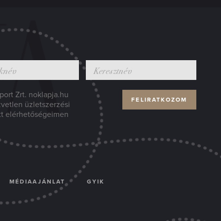
ort Zrt. noklapja.hu
zvetlen üzletszerzési
tt elérhetőségeimen
MÉDIAAJÁNLAT
GYIK