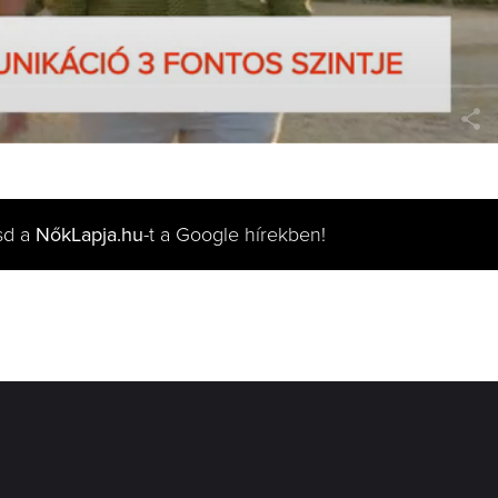
sd a
NőkLapja.hu
-t a Google hírekben!