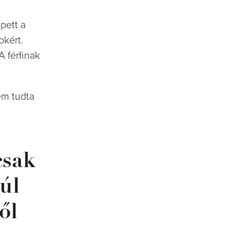
pett a
okért.
A férfinak
nem tudta
csak
úl
ől