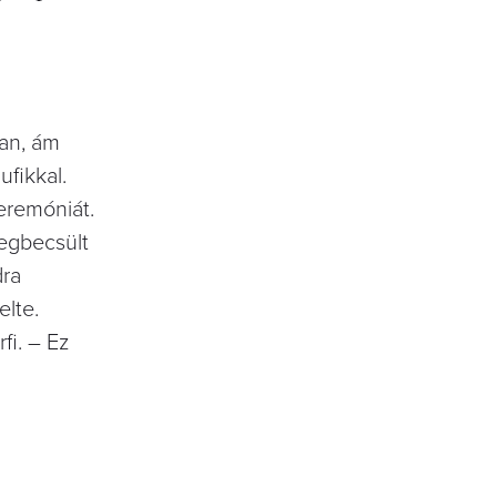
ban, ám
ufikkal.
eremóniát.
megbecsült
dra
elte.
fi. – Ez