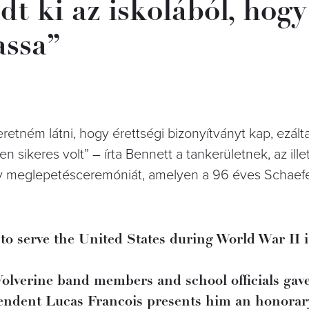
dt ki az iskolából, hogy
assa”
etném látni, hogy érettségi bizonyítványt kap, ezálta
n sikeres volt” – írta Bennett a tankerületnek, az ill
y meglepetésceremóniát, amelyen a 96 éves Schaef
.
o serve the United States during World War II i
Wolverine band members and school officials gav
endent Lucas Francois presents him an honorar