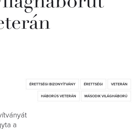
ilágháborút
eterán
ÉRETTSÉGI BIZONYÍTVÁNY
ÉRETTSÉGI
VETERÁN
HÁBORÚS VETERÁN
MÁSODIK VILÁGHÁBORÚ
yítványát
yta a