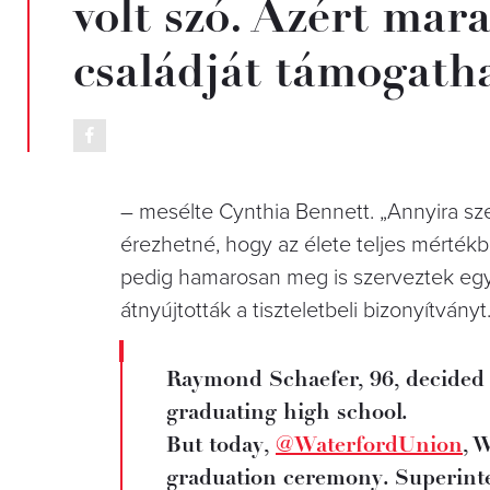
volt szó. Azért mara
családját támogath
– mesélte Cynthia Bennett. „Annyira szer
érezhetné, hogy az élete teljes mértékbe
pedig hamarosan meg is szerveztek eg
átnyújtották a tiszteletbeli bizonyítványt
Raymond Schaefer, 96, decided t
graduating high school.
But today,
@WaterfordUnion
, 
graduation ceremony. Superint