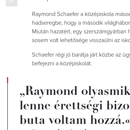
Raymond Schaefer a középiskola második
hadseregbe, hogy a második világháború
Miután hazatért, egy szerszámgyárban he
sosem volt lehetősége visszaülni az isk
Schaefer régi jó barátja járt közbe az ü
befejezni a középiskolát.
„Raymond olyasmik
lenne érettségi biz
buta voltam hozzá.