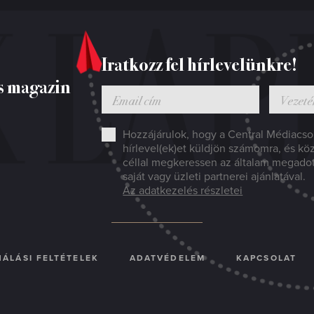
Iratkozz fel hírlevelünkre!
s magazin
Hozzájárulok, hogy a Central Médiacsop
hírlevel(ek)et küldjön számomra, és kö
céllal megkeressen az általam megado
saját vagy üzleti partnerei ajánlatával.
Az adatkezelés részletei
ÁLÁSI FELTÉTELEK
ADATVÉDELEM
KAPCSOLAT