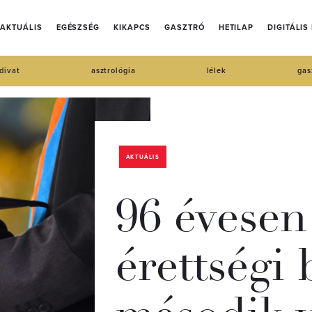
AKTUÁLIS
EGÉSZSÉG
KIKAPCS
GASZTRÓ
HETILAP
DIGITÁLIS
divat
asztrológia
lélek
gas
AKTUÁLIS
96 évesen 
érettségi 