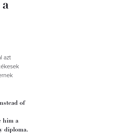
 a
l azt
etékesek
ernek
nstead of
e him a
y diploma.