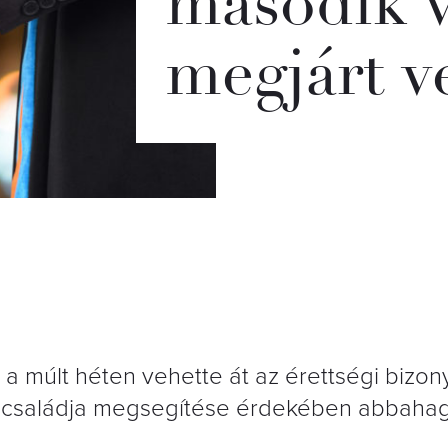
második v
megjárt v
a múlt héten vehette át az érettségi bizon
a családja megsegítése érdekében abbahag