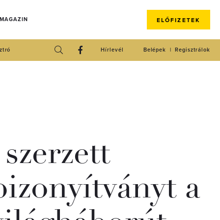
 MAGAZIN
ELŐFIZETEK
ztró
Hírlevél
Belépek
Regisztrálok
szerzett
bizonyítványt a