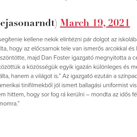
ejasonarndt)
March 19, 2021
egítenie kellene nekik elintézni pár dolgot az iskolá
a, hogy az előcsarnok tele van ismerős arcokkal és l
szöntötte, majd Dan Foster igazgató megnyitotta a c
 közöttük a közösségük egyik igazán különleges és 
ta, hanem a világot is.” Az igazgató ezután a színpa
merikai tinifilmekből jól ismert ballagási uniformist vis
m hittem, hogy sor fog rá kerülni – mondta az idős fér
ámomra.”