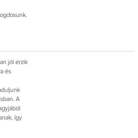
 fogdosunk.
n jól érzik
a és
aduljunk
ásban. A
agyjából
anak, így