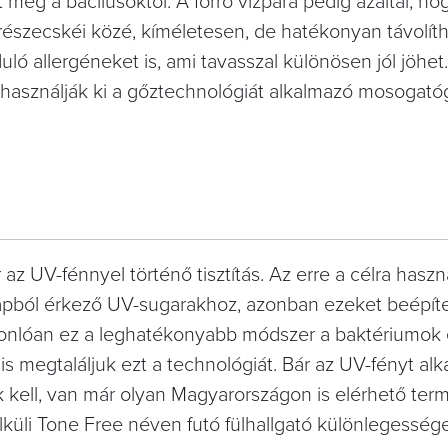
eg a bacilusoktól. A forró vízpára pedig azáltal, ho
észecskéi közé, kíméletesen, de hatékonyan távolítha
uló allergéneket is, ami tavasszal különösen jól jöhe
t használják ki a gőztechnológiát alkalmazó mosogató
az UV-fénnyel történő tisztítás. Az erre a célra haszn
apból érkező UV-sugarakhoz, azonban ezeket beépíte
sonlóan ez a leghatékonyabb módszer a baktériumok 
is megtaláljuk ezt a technológiát. Bár az UV-fényt al
kell, van már olyan Magyarországon is elérhető term
lküli Tone Free néven futó fülhallgató különlegesség