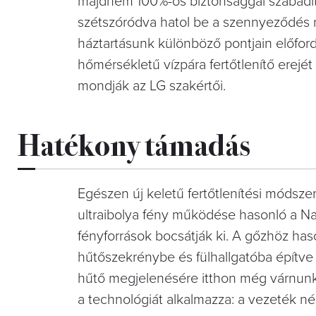
majdnem 100%-os biztonsággal szabadít m
szétszóródva hatol be a szennyeződés r
háztartásunk különböző pontjain előford
hőmérsékletű vízpára fertőtlenítő erejé
mondják az LG szakértői.
Hatékony támadás
Egészen új keletű fertőtlenítési módszer 
ultraibolya fény működése hasonló a N
fényforrások bocsátják ki. A gőzhöz ha
hűtőszekrénybe és fülhallgatóba építve 
hűtő megjelenésére itthon még várnunk 
a technológiát alkalmazza: a vezeték né