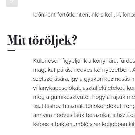
Időnként fertőtlenítenünk is kell, külö
Mit töröljek?
Különösen figyeljünk a konyhára, fürdő
magukat párás, nedves környezetben. A
szétszórására, így a gyakori kézmosás me
villanykapcsolókat, asztalfelületeket, k
meg a gumikesztyűtől, hogy a rajtuk me
tisztításhoz használt törlőkendőket, ron
annyira nedvesítsük be azokat a tisztító
képes a baktériumölő szer legjobban kife