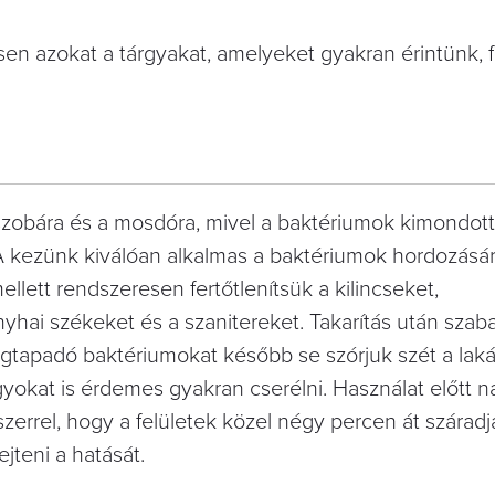
nösen azokat a tárgyakat, amelyeket gyakran érintünk,
szobára és a mosdóra, mivel a baktériumok kimondotta
 kezünk kiválóan alkalmas a baktériumok hordozásár
llett rendszeresen fertőtlenítsük a kilincseket,
onyhai székeket és a szanitereket. Takarítás után szab
gtapadó baktériumokat később se szórjuk szét a lak
gyokat is érdemes gyakran cserélni. Használat előtt n
szerrel, hogy a felületek közel négy percen át száradj
jteni a hatását.