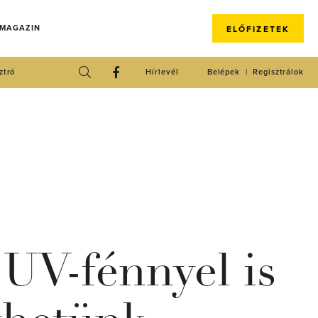
 MAGAZIN
ELŐFIZETEK
ztró
Hírlevél
Belépek
Regisztrálok
 UV-fénnyel is