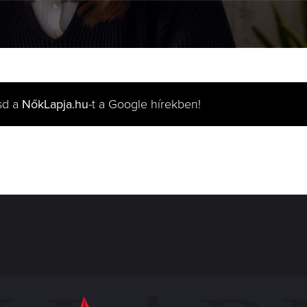
sd a
NőkLapja.hu
-t a Google hírekben!