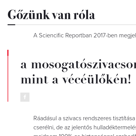
Gőzünk van róla
A Sciencific Reportban 2017-ben megje
a mosogatószivacso
mint a vécéülőkén!
Ráadásul a szivacs rendszeres tisztítás
cserélni, de az jelentős hulladéktermeléss