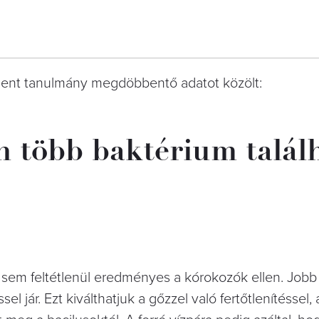
lent tanulmány megdöbbentő adatot közölt:
n több baktérium találh
a sem feltétlenül eredményes a kórokozók ellen. Job
el jár. Ezt kiválthatjuk a gőzzel való fertőtlenítéssel,