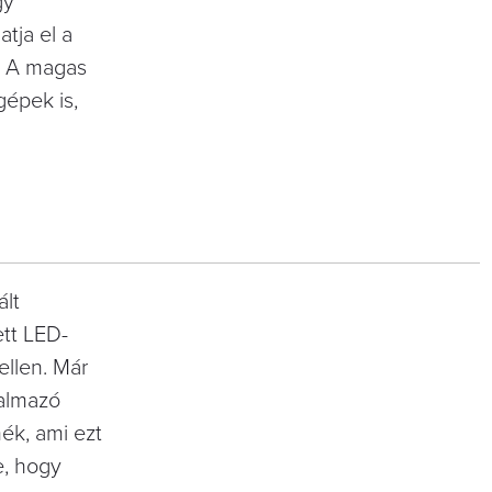
gy
tja el a
t. A magas
gépek is,
ált
tt LED-
ellen. Már
kalmazó
ék, ami ezt
e, hogy