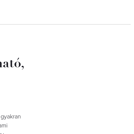
ató,
b gyakran
 ami