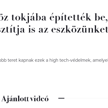
öz tokjába építették be
sztítja is az eszközünket
bb teret kapnak ezek a high tech-védelmek, amelye
Ajánlott videó