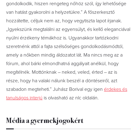
gondolkodik, hiszen rengeteg nőhöz szól, így lehetősége
van hatást gyakorolni a helyzetükre.” A főszerkesztő
hozzátette, céljuk nem az, hogy vegytiszta lapot írjanak.
„Igyekszünk megtalálni az egyensúlyt, és kellő eleganciával
nyúlni érzékeny témákhoz is. Ugyanakkor tartózkodni
szeretnénk attól a fajta szélsőséges gondolkodásmódtól,
amely a nőkben mindig áldozatot lát. Ma nincs meg az a
fórum, ahol bárki elmondhatná aggályait anélkül, hogy
megítélnék. Mottónknak – neked, veled, érted – az is
része, hogy ha valaki nálunk beszél a döntéseiről, azt
szabadon megteheti.” Juhász Borival egy igen
érdekes és
tanulságos interjú
is olvasható az nlc oldalán.
Média a gyermekjogokért