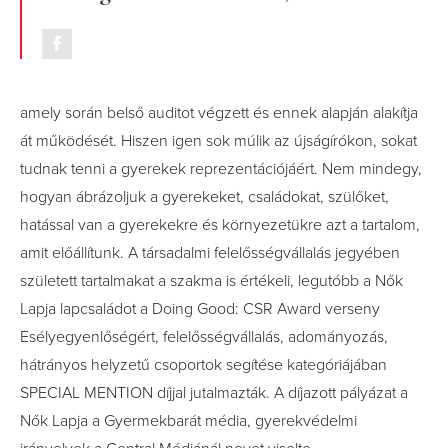
amely során belső auditot végzett és ennek alapján alakítja
át működését. Hiszen igen sok múlik az újságírókon, sokat
tudnak tenni a gyerekek reprezentációjáért. Nem mindegy,
hogyan ábrázoljuk a gyerekeket, családokat, szülőket,
hatással van a gyerekekre és környezetükre azt a tartalom,
amit előállítunk. A társadalmi felelősségvállalás jegyében
született tartalmakat a szakma is értékeli, legutóbb a Nők
Lapja lapcsaládot a Doing Good: CSR Award verseny
Esélyegyenlőségért, felelősségvállalás, adományozás,
hátrányos helyzetű csoportok segítése kategóriájában
SPECIAL MENTION díjjal jutalmazták. A díjazott pályázat a
Nők Lapja a Gyermekbarát média, gyerekvédelmi