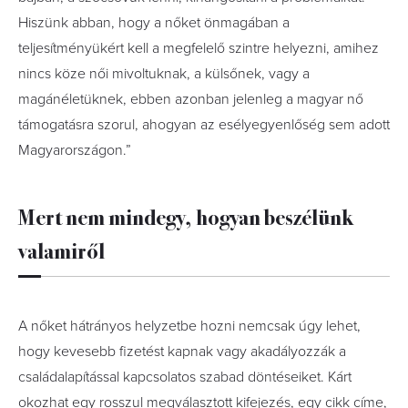
Hiszünk abban, hogy a nőket önmagában a
teljesítményükért kell a megfelelő szintre helyezni, amihez
nincs köze női mivoltuknak, a külsőnek, vagy a
magánéletüknek, ebben azonban jelenleg a magyar nő
támogatásra szorul, ahogyan az esélyegyenlőség sem adott
Magyarországon.”
Mert nem mindegy, hogyan beszélünk
valamiről
A nőket hátrányos helyzetbe hozni nemcsak úgy lehet,
hogy kevesebb fizetést kapnak vagy akadályozzák a
családalapítással kapcsolatos szabad döntéseiket. Kárt
okozhat egy rosszul megválasztott kifejezés, egy cikk címe,