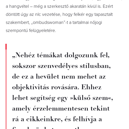
a hangvétel – még a szerkesztő akaratán kívül is. Ezért
döntött úgy az nlc vezetése, hogy felkér egy tapasztalt
szakembert, „ombudswoman”-t a tartalmai nőjogi
szempontú felügyeletére.
„Nehéz témákat dolgozunk fel,
sokszor szenvedélyes stílusban,
de ez a hevület nem mehet az
objektivitás rovására. Ehhez
lehet segítség egy »külső szem«,
amely érzelemmentesen tekint
rá a cikkeinkre, és felhívja a