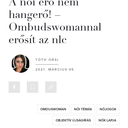
A női erő nem
hangerő! –
Ombudswomannal
erősít az nlc
TÓTH ORSI
2021. MÁRCIUS 05.
OMDUSWOMAN
NŐI TÉMÁK
NŐJOGOK
OBJEKTÍV ÚJSÁGÍRÁS
NŐK LAPJA