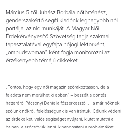
Március 5-től Juhász Borbála nőtörténész,
genderszakértő segíti kiadónk legnagyobb női
portálja, az nlc munkáját. A Magyar Női
Érdekérvényesítő Szövetség tagja szakmai
tapasztalatával egyfajta nőjogi lektorként,
„ombudswoman”-ként fogja monitorozni az
érzékenyebb témájú cikkeket.
„Fontos, hogy egy női magazin szórakoztasson, de a
feladata nem merülhet ki ebben” – beszélt a döntés
hátteréről Pácsonyi Daniella főszerkesztő. „Ha már nőknek
szólunk nőkről, felelősségünk is van irántuk. Célunk védeni
az érdekeiket, valós segítséget nyújtani, kiutat mutatni a
bajban, a szócsövük lenni, kihangosítani a problémáikat.