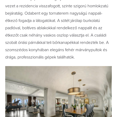
vezet a rezidencia visszafogott, szinte szigorú homlokzatú
bejáratáig. Odabent egy tornaterem nagyságú nappali-
étkező fogadja a látogatókat. A sötét járólap burkolatú
padlóval, boltíves ablakokkal rendelkező nappalit és az
étkezőt csak néhány vaskos oszlop választja el. A családi
szobát óriási párnákkal teli bőrkanapékkal rendezték be. A
szomszédos konyhában elegáns fehér márványpultok és
drága, professzionális gépek találhatók.