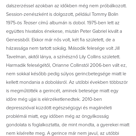
dalszerzéssel azokban az időkben még nem próbálkozott.
Session-zenészként is dolgozott, például Tommy Bolin
1975-ös
Teaser
című albumán is dobol. 1975-ben lett az
együttes hivatalos énekese, miután Peter Gabriel kivált a
Genesisből. Ekkor már nős volt, két fia született, de a
házassága nem tartott sokáig. Második felesége volt Jill
Tavelman, akitől lánya, a színésznő Lily Collins született.
Harmadik feleségétől, Orianne Collinstól 2006-ben vált ez,
nem sokkal később pedig súlyos gerincbetegsége miatt le
kellett mondania a dobolásról. Az utóbbi években többször
is megműtötték a gerincét, aminek betesége miatt egy
időre még ujjai is elérzéketlenedtek. 2010-ben
depresszióval küzdött egészségügyi és magánéleti
problémái miatt, egy időben még az öngyilkosság
gondolata is foglalkoztatta, de mint mondta, a gyerekei miatt
nem kísérelte meg. A gerince már nem javul, az utóbbi