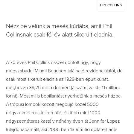
LILY COLLINS
Nézz be velünk a mesés kúriába, amit Phil
Collinsnak csak fél év alatt sikerült eladnia.
A 70 éves Phil Collins ősszel döntött úgy, hogy
megszabadul Miami Beachen található rezidenciájától, de
csak most sikerült eladnia az 1929-ben épült kúriát,
méghozzá 39,25 millió dollárért (átszámítva kb. 11 milliárd
forint). Most mi is bepillantást nyerhetünk a mesés házba.
A trópusi lombok között megbújó közel 5000
négyzetméteres telken álló, és több mint 1000
négyzetméteres kastély néhány éven át Jennifer Lopez
tulajdonában állt, aki 2005-ben 13,9 millió dollárért adta