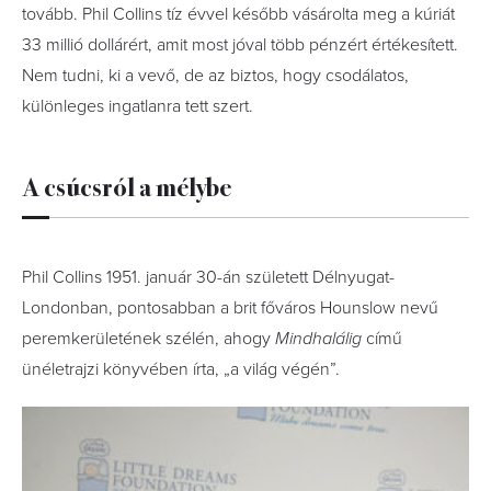
tovább. Phil Collins tíz évvel később vásárolta meg a kúriát
33 millió dollárért, amit most jóval több pénzért értékesített.
Nem tudni, ki a vevő, de az biztos, hogy csodálatos,
különleges ingatlanra tett szert.
A csúcsról a mélybe
Phil Collins 1951. január 30-án született
Délnyugat-
Londonban, pontosabban a brit főváros Hounslow nevű
peremkerületének szélén, ahogy
Mindhalálig
című
ünéletrajzi könyvében írta, „a világ végén”.