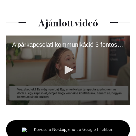
Ajánlott videó
A párkapcsolati kommunikáció 3 fontos szintje
0
seconds
of
2
minutes,
Kövesd a
NőkLapja.hu
-t a Google hírekben!
6