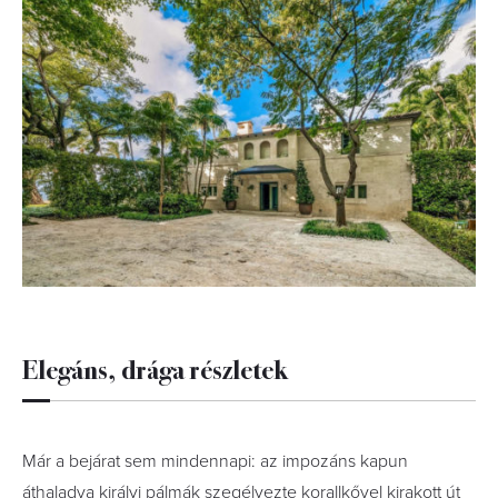
Elegáns, drága részletek
Már a bejárat sem mindennapi: az impozáns kapun
áthaladva királyi pálmák szegélyezte korallkővel kirakott út