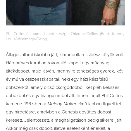
Phil Collins és harmadik exfelesége, Orianne Collins. (Fotó: Johnny
Louis/WireImage/Getty)
Átlagos állami iskolába járt, kimondottan csibész kölyök volt.
Hároméves korában rokonaitól kapott egy műanyag
játékdobozt, majd látván, mennyire tehetséges gyerek, két
év múlva összeeszkábáltak neki egy házi készítésű
dobszerkót, amely olcsó csörgődobból, két pléh kekszes
dobozból és egy triangulumból állt. Innen indult Phil Collins
karrierje. 1967-ben a
Melody Maker
című lapban figyelt fel
egy hirdetésre, amelyben a Genesis együttes dobost
keresett. Jelentkezett, a meghallgatáson pedig sikerrel járt.
Akkor még csak dobolt, illetve esetenként énekelt, a