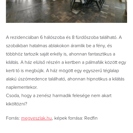
A rezidenciában 6 hálószoba és 8 fürdőszoba található. A
szobákban hatalmas ablakokon áramlik be a fény, és
többhöz tartozik saját erkély is, ahonnan fantasztikus a
kilátás. A ház elülső részén a kertben a pálmafák között egy
kerti tó is megbújik. A ház mögött egy egyszerű téglalap
alakú úszómedence található, ahonnan hipnotikus a kilátás
naplementekor.
Csoda, hogy a zenész harmadik felesége nem akart
kiköltözni?
Forrás:
megveszlak.hu
, képek forrása: Redfin