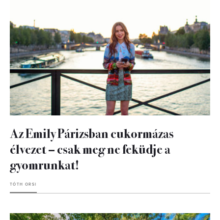
Az Emily Párizsban cukormázas
élvezet – csak meg ne feküdje a
gyomrunkat!
TÓTH ORSI