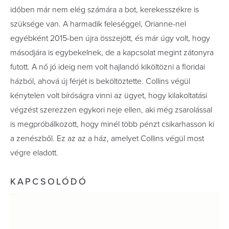
időben már nem elég számára a bot, kerekesszékre is
szüksége van. A harmadik feleséggel, Orianne-nel
egyébként 2015-ben újra összejött, és már úgy volt, hogy
másodjára is egybekelnek, de a kapcsolat megint zátonyra
futott. A nő jó ideig nem volt hajlandó kiköltözni a floridai
házból, ahová új férjét is beköltöztette. Collins végül
kénytelen volt bíróságra vinni az ügyet, hogy kilakoltatási
végzést szerezzen egykori neje ellen, aki még zsarolással
is megpróbálkozott, hogy minél több pénzt csikarhasson ki
a zenészből. Ez az az a ház, amelyet Collins végül most
végre eladott.
KAPCSOLÓDÓ