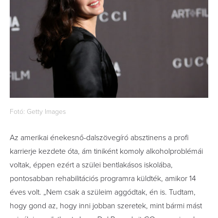
Fotó: Getty Images
Az amerikai énekesnő-dalszövegíró absztinens a profi
karrierje kezdete óta, ám tiniként komoly alkoholproblémái
voltak, éppen ezért a szülei bentlakásos iskolába,
pontosabban rehabilitációs programra küldték, amikor 14
éves volt. „Nem csak a szüleim aggódtak, én is. Tudtam,
hogy gond az, hogy inni jobban szeretek, mint bármi mást