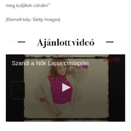
meg tudjátok csinálni.”
(Kiemelt kép: Getty Images)
Ajánlott videó
Szandi a Nők Lapja címlapján
0
seconds