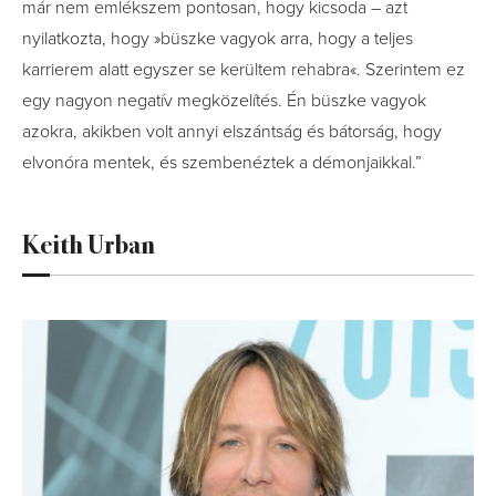
már nem emlékszem pontosan, hogy kicsoda – azt
nyilatkozta, hogy »büszke vagyok arra, hogy a teljes
karrierem alatt egyszer se kerültem rehabra«. Szerintem ez
egy nagyon negatív megközelítés. Én büszke vagyok
azokra, akikben volt annyi elszántság és bátorság, hogy
elvonóra mentek, és szembenéztek a démonjaikkal.”
Keith Urban