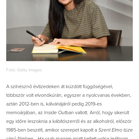
Fotó: Getty Images
A színésznő évtizedeken át küzdött függőségével,
többször volt elvonókúrán, egyszer a nyolcvanas években,
aztán 2012-ben is, kálváriájáról pedig 2019-es
memoárjában, az
Inside Out
ban vallott. Arról, hogy sikerült
egy időre leszoknia a kábítószerről és az alkoholról, először
1985-ben beszélt, amikor szerepet kapott a
Szent Elmo tüze
című filmben. „Ha csak magam miatt kellett volna leállnom,