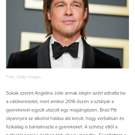
Fotó: Getty Images
Sokak szerint Angelina Jolie annak idején azért adhatta be
a válókeresetet, mert amikor 2016 őszén a sztárpár a
gyerekeivel együtt utazott egy magángépen, Brad Pitt
olyannyira az alkohol hatása alá került, hogy verbálisan és
fizikailag is bántalmazta a gyerekeket. A színész ettől a