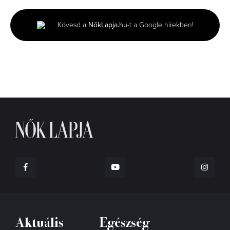
of
2
minutes,
Kövesd a
NőkLapja.hu
-t a Google hírekben!
55
seconds
Aktuális
Egészség