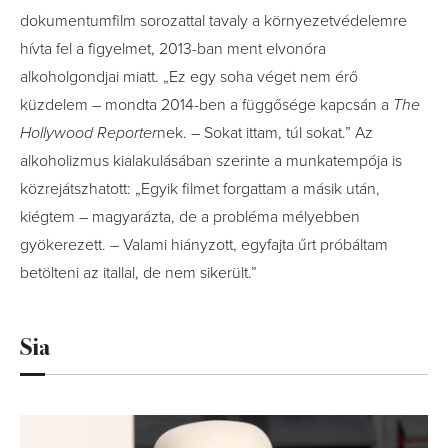
dokumentumfilm sorozattal tavaly a környezetvédelemre
hívta fel a figyelmet, 2013-ban ment elvonóra
alkoholgondjai miatt. „Ez egy soha véget nem érő
küzdelem – mondta 2014-ben a függősége kapcsán a
The
Hollywood Reporter
nek. – Sokat ittam, túl sokat.” Az
alkoholizmus kialakulásában szerinte a munkatempója is
közrejátszhatott: „Egyik filmet forgattam a másik után,
kiégtem – magyarázta, de a probléma mélyebben
gyökerezett. – Valami hiányzott, egyfajta űrt próbáltam
betölteni az itallal, de nem sikerült.”
Sia