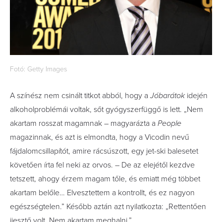
Fotó: Getty Images
A színész nem csinált titkot abból, hogy a
Jóbarátok
idején
alkoholproblémái voltak, sőt gyógyszerfüggő is lett. „Nem
akartam rosszat magamnak – magyarázta a
People
magazinnak, és azt is elmondta, hogy a Vicodin nevű
fájdalomcsillapítót, amire rácsúszott, egy jet-ski balesetet
követően írta fel neki az orvos. – De az elejétől kezdve
tetszett, ahogy érzem magam tőle, és emiatt még többet
akartam belőle… Elvesztettem a kontrollt, és ez nagyon
egészségtelen.” Később aztán azt nyilatkozta: „Rettentően
ijesztő volt. Nem akartam meghalni.”