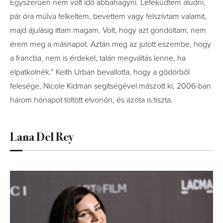
Egyszerűen nem volt idő abbahagyni. Lefeküdtem aludni,
pár óra múlva felkeltem, bevettem vagy felszívtam valamit,
majd ájulásig ittam magam. Volt, hogy azt gondoltam, nem
érem meg a másnapot. Aztán meg az jutott eszembe, hogy
a francba, nem is érdekel, talán megváltás lenne, ha
elpatkolnék.” Keith Urban bevallotta, hogy a gödörből
felesége, Nicole Kidman segítségével mászott ki, 2006-ban
három hónapot töltött elvonón, és azóta is tiszta.
Lana Del Rey