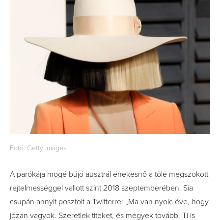
Fotó: Getty Images
A parókája mögé bújó ausztrál énekesnő a tőle megszokott
rejtelmességgel vallott színt 2018 szeptemberében. Sia
csupán annyit posztolt a Twitterre: „Ma van nyolc éve, hogy
józan vagyok. Szeretlek titeket, és megyek tovább. Ti is