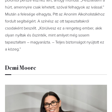
pofontól persze észhez tért, ahogy mondta: „Feszítettem a
húrt, amennyire csak lehetett, szóval felhagyok az ivással.”
Miután a felesége elhagyta, Pitt az Anonim Alkoholistákhoz
fordult segítségért. A színész az ott tapasztaltakról
csodaként beszélt. „Körülvesz ez a rengeteg ember, akik
olyan nyíltak és őszinték, mint amilyet még sosem
tapasztaltam – magyarázta. – Teljes biztonságot nyújtott ez
a közeg.”
Demi Moore