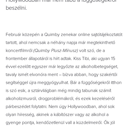
Hollywoodban már nem tabu a függőségekről
beszélni.
Február közepén a Quimby zenekar online sajtótájékoztatót
tartott, ahol nemcsak a néhány napja már megtekinthető
koncertfilmről
(Quimby Plusz-Mínusz)
volt szó, de a
frontember állapotáról is hírt adtak. Kiss Tibi, aki ugyan 15
évvel ezelőtt egyszer már legyőzte az alkoholbetegséget,
tavaly ismét elvonóra ment – bízva abban, hogy szakértői
segítséggel újra meggyógyulhat. Bár a függőségekről itthon
is szó esik, a sztárvilágban még mindig tabunak számít
alkoholizmusról, drogproblémákról, és ezek kezeléséről
párbeszédet folytatni. Nem úgy Hollywoodban, ahol sok
olyan híresség, akinek a kábítószer vagy az alkohol a
gyenge pontja, kendőzetlenül vall a küzdelmeiről. Ők jól