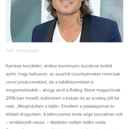
Fotó: Getty Images
Karrierje kezdetén, amikor keményen küzdenie kellett
azért, hogy befusson, az ausztrál countryénekes nemcsak
zenei producerekkel, de a kábítószerekkel is
megismerkedett – ahogy arról a
Rolling Stone
magazinnak
2016-ban mesélt, különösen a kokain és az ecstasy jött be
neki. „Megindultam a lejtőn. Emeltem a piaadagomat és
többet drogoztam. A kilencvenes évek vége borzalmas volt
– emlékezett vissza. – Képtelen voltam leállni velük.