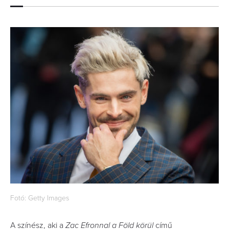
Fotó: Getty Images
A színész, aki a
Zac Efronnal a Föld körül
című