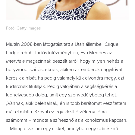
Fotó: Getty Images
Miután 2008-ban látogatást tett a Utah állambeli Cirque
Lodge rehabilitációs intézményben, Eva Mendes az
Interview
magazinnak beszélt arról, hogy milyen nehéz a
hollywoodi színészeknek, akiken az emberek nagyítóval
keresik a hibát, ha pedig valamelyikük elvonóra megy, azt
kudarcnak titulálják. Pedig valójában a segítségkérés a
leghelyesebb dolog, amit egy szenvedélybeteg tehet.
„Vannak, akik belehalnak, én is több barátomat veszítettem
már el miatta. Szóval ez egy kicsit érzékeny téma
számomra – mondta a színésznő az alkoholizmus kapcsán.
– Minap olvastam egy cikket, amelyben egy színésznő –