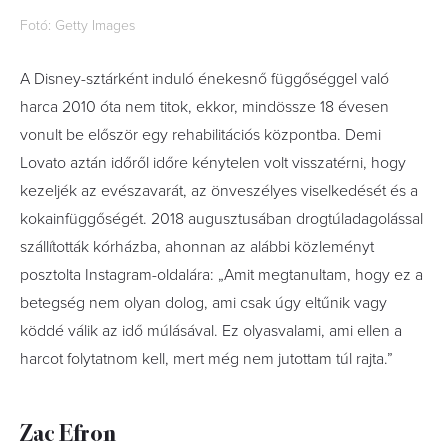
Fotó: Getty Images
A Disney-sztárként induló énekesnő függőséggel való
harca 2010 óta nem titok, ekkor, mindössze 18 évesen
vonult be először egy rehabilitációs központba. Demi
Lovato aztán időről időre kénytelen volt visszatérni, hogy
kezeljék az evészavarát, az önveszélyes viselkedését és a
kokainfüggőségét. 2018 augusztusában drogtúladagolással
szállították kórházba, ahonnan az alábbi közleményt
posztolta Instagram-oldalára: „Amit megtanultam, hogy ez a
betegség nem olyan dolog, ami csak úgy eltűnik vagy
köddé válik az idő múlásával. Ez olyasvalami, ami ellen a
harcot folytatnom kell, mert még nem jutottam túl rajta.”
Zac Efron