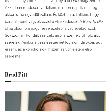
csinálni – nyilatkozta Lana Del Rey a brit
GQ
magazinnak. –
Akkoriban rendesen vedeltem, minden nap ittam, még
akkor is, ha egyedül voltam. És közben azt hittem, hogy
baromi menő vagyok ezzel a viselkedéssel. A
Born To Die
című albumom nagy része ezekről a vad évekről szól.
Sokszor, amikor dalt szerzek, arról a személyről írok, akit
szeretek. Amikor a veszteségeimet foglalom dalokba, úgy
érzem, az alkoholról írok, hiszen az volt életem első
szerelme.”
Brad Pitt