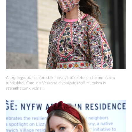
A legnagyobb fashionisták maszkja tökéletesen harmonizál a
ruhájukkal. Caroline Vazzana divatújságírótól mi másra is
számíthattunk volna…