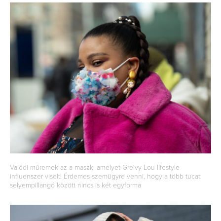
Valódi műremek az a maszk, amelyet Greivy Lou lifestyle
influenszer viselt! Érdemes szemügyre venni, hogy a több tucat
selyempillangó között nincs is két egyforma