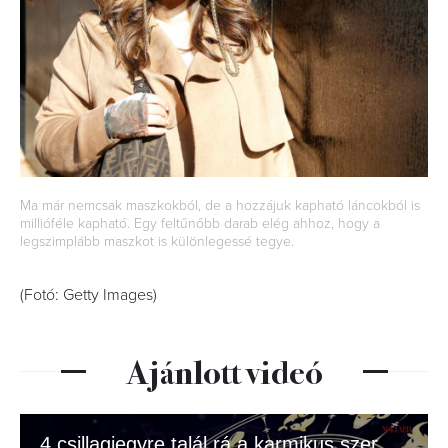
Ma már nemcsak maszkokból, de a hozzájuk kapható láncokból is
millióféle kapható. Egy feltűnőbb darab elég ahhoz, hogy a
legszimplább maszkot is különlegessé tegye.
(Fotó: Getty Images)
Ajánlott videó
4 csillagjegyre talál rá a karmikus szerelem júliusban