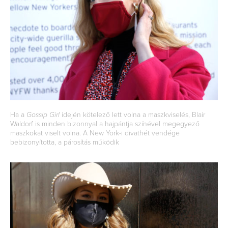
Ha a
Gossip Girl
idején kötelező lett volna a maszkviselés, Blair
Waldorf is minden bizonnyal a hajpántja színével megegyező
maszkokat viselt volna. A New York-i divathét vendége
bebizonyította, a párosítás működik