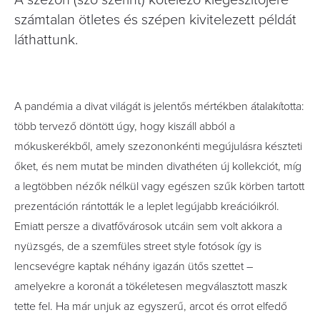
A szezon (szó szerint) kötelező kiegészítőjére
számtalan ötletes és szépen kivitelezett példát
láthattunk.
A pandémia a divat világát is jelentős mértékben átalakította:
több tervező döntött úgy, hogy kiszáll abból a
mókuskerékből, amely szezononkénti megújulásra készteti
őket, és nem mutat be minden divathéten új kollekciót, míg
a legtöbben nézők nélkül vagy egészen szűk körben tartott
prezentáción rántották le a leplet legújabb kreációikról.
Emiatt persze a divatfővárosok utcáin sem volt akkora a
nyüzsgés, de a szemfüles street style fotósok így is
lencsevégre kaptak néhány igazán ütős szettet –
amelyekre a koronát a tökéletesen megválasztott maszk
tette fel. Ha már unjuk az egyszerű, arcot és orrot elfedő