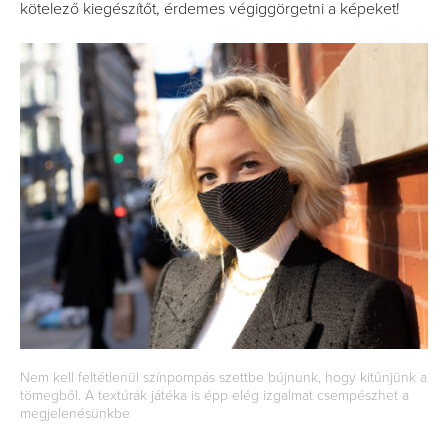
kötelező kiegészítőt, érdemes végiggörgetni a képeket!
Nem kell feltétlenül színpompás szettbe bújnunk, hogy kitűnjünk a
tömegből. A textúrák játéka is épp elég izgalmat csempészhet a
megjelenésünkbe