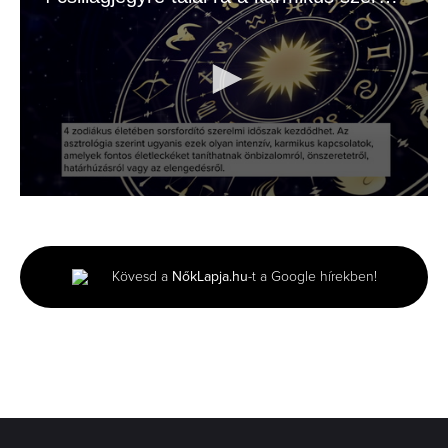
0
seconds
of
1
minute,
Kövesd a
NőkLapja.hu
-t a Google hírekben!
6
seconds