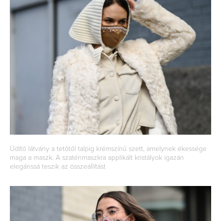
Üdítő látvány a tetőtől talpig krémszínű szett, amelynek ékessége
maga a maszk. A szaténmaszkra applikált kristályok igazán
elegánssá teszik az összeállítást