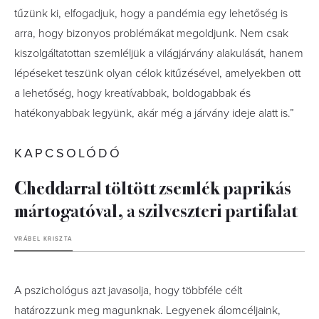
tűzünk ki, elfogadjuk, hogy a pandémia egy lehetőség is
arra, hogy bizonyos problémákat megoldjunk. Nem csak
kiszolgáltatottan szemléljük a világjárvány alakulását, hanem
lépéseket teszünk olyan célok kitűzésével, amelyekben ott
a lehetőség, hogy kreatívabbak, boldogabbak és
hatékonyabbak legyünk, akár még a járvány ideje alatt is.”
KAPCSOLÓDÓ
Cheddarral töltött zsemlék paprikás
mártogatóval, a szilveszteri partifalat
VRÁBEL KRISZTA
A pszichológus azt javasolja, hogy többféle célt
határozzunk meg magunknak. Legyenek álomcéljaink,