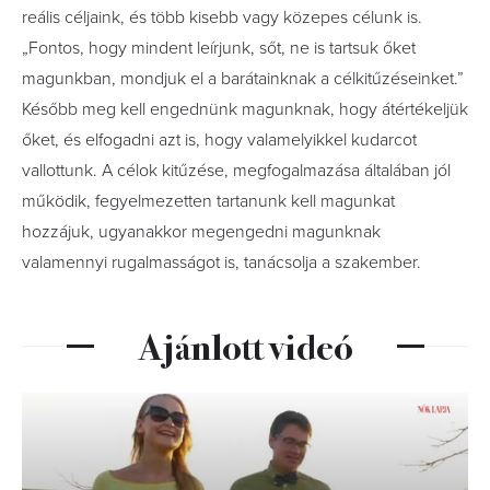
reális céljaink, és több kisebb vagy közepes célunk is.
„Fontos, hogy mindent leírjunk, sőt, ne is tartsuk őket
magunkban, mondjuk el a barátainknak a célkitűzéseinket.”
Később meg kell engednünk magunknak, hogy átértékeljük
őket, és elfogadni azt is, hogy valamelyikkel kudarcot
vallottunk. A célok kitűzése, megfogalmazása általában jól
működik, fegyelmezetten tartanunk kell magunkat
hozzájuk, ugyanakkor megengedni magunknak
valamennyi rugalmasságot is, tanácsolja a szakember.
Ajánlott videó