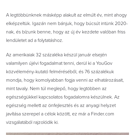
A legtöbbünknek másképp alakult az elmúlt év, mint ahogy
elképzeltük. Igazán nem bánjuk, hogy búcsút intünk 2020-
nak, és bízunk benne, hogy az új év kezdete valóban friss
lendületet ad a folytatáshoz.
Az amerikaiak 32 százaléka készül január elsején
valamilyen újévi fogadalmat tenni, derül ki a YouGov
közvélemény-kutató felméréséből, és 76 százalékuk
mondja, hogy komolyabban fogja venni az elhatározásait,
mint tavaly. Nem túl meglepő, hogy legtöbben az
egészségükkel kapcsolatos fogadalomra készülnek. Az
egészség mellett az önfejlesztés és az anyagi helyzet
javítása szerepel a célok között, ez már a Finder.com
vizsgálatából rajzolódik ki.