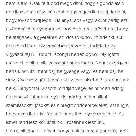
nem is tud. Csak te tudod megoldani, hogy a gondolataid
ne cikázzanak éjszakánként, hogy higgadtan tudj dönteni,
hogy tovább tudj lépni. Ha anya, apa vagy, akkor pedig ezt
a védőhálót nagyobbra kell növesztened, erősebbre, hogy
beleférjenek a gyerekek, az idős rokonok, mindenki, aki
épp tőled függ. Biztonságban legyenek, tudják, hogy
vigyázol rájuk. Tudom, iszonyú nehéz olykor. Nyugtatni
másokat, amikor sikítva rohannánk világgá. Nem is szégyen
néha kiborulni, nem baj, ha gyenge vagy, és nem baj, ha
sírsz. Csak egy gép tudná ezt az évet kisebb összeomlások
nélkül lenyomni. Viszont mindjárt vége, és minden eddigi
élettapasztalatunk (hagyjuk is most a matematikai
számításokat, jósokat és a megmondóembereket) azt súgja,
hogy elmúlik ez is. Jön újra napsütés, nyaralunk majd, és
ismét rend lesz körülöttünk. Erősebbek leszünk,
tapasztaltabbak. Hogy ki hogyan oldja meg a gondjait, arról