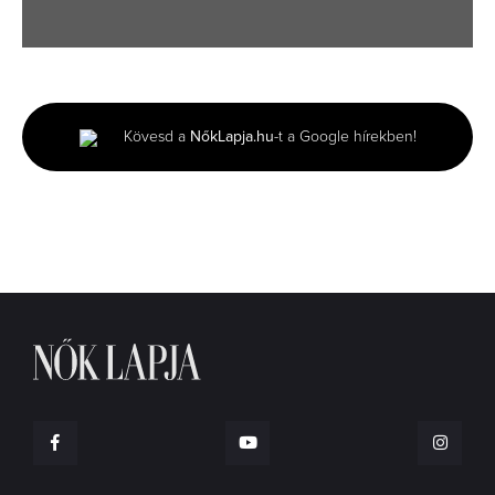
0
seconds
of
2
minutes,
Kövesd a
NőkLapja.hu
-t a Google hírekben!
0