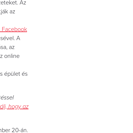
zeteket. Az
tják az
t Facebook
sével. A
sa, az
z online
s épület és
téssel
rálj, hogy az
mber 20-án.