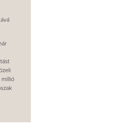
tává
már
tást
özeli
millió
őszak