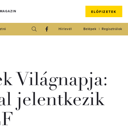
 MAGAZIN
ELŐFIZETEK
ztró
Hírlevél
Belépek
Regisztrálok
 Világnapja:
al jelentkezik
EF