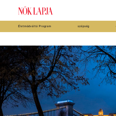
Életmódváltó Program
szépség