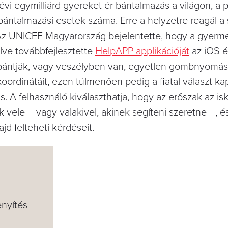
vi egymilliárd gyereket ér bántalmazás a világon, a
ántalmazási esetek száma. Erre a helyzetre reagál a
z UNICEF Magyarország bejelentette, hogy a gyerm
lve továbbfejlesztette
HelpAPP applikációját
az iOS é
bántják, vagy veszélyben van, egyetlen gombnyomás
oordinátáit, ezen túlmenően pedig a fiatal választ ka
. A felhasználó kiválaszthatja, hogy az erőszak az is
 vele – vagy valakivel, akinek segíteni szeretne –, é
jd felteheti kérdéseit.
enyítés