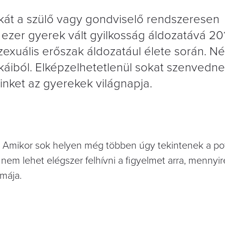
kát a szülő vagy gondviselő rendszeresen
0 ezer gyerek vált gyilkosság áldozatává 20
szexuális erőszak áldozatául élete során. N
ikáiból. Elképzelhetetlenül sokat szenvedne
inket az gyerekek világnapja.
 Amikor sok helyen még többen úgy tekintenek a po
nem lehet elégszer felhívni a figyelmet arra, mennyir
mája.