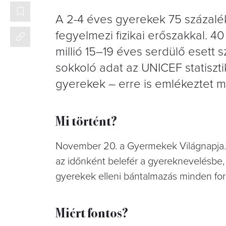
A 2-4 éves gyerekek 75 százalé
fegyelmezi fizikai erőszakkal. 4
millió 15–19 éves serdülő esett 
sokkoló adat az UNICEF statiszt
gyerekek – erre is emlékeztet m
Mi történt?
November 20. a Gyermekek Világnapja.
az időnként belefér a gyereknevelésbe, 
gyerekek elleni bántalmazás minden for
Miért fontos?