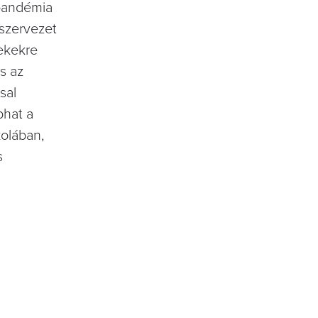
 pandémia
 szervezet
ekekre
s az
sal
phat a
kolában,
s