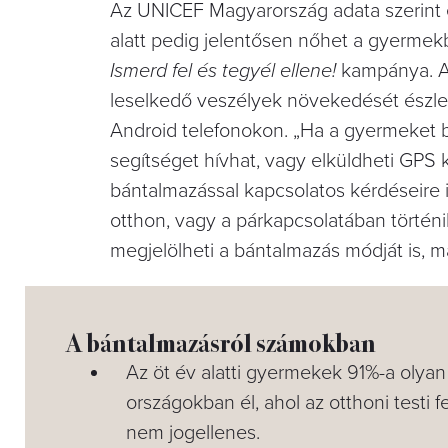
Az UNICEF Magyarország adata szerint é
alatt pedig jelentősen nőhet a gyermekb
Ismerd fel és tegyél ellene!
kampánya. A
leselkedő veszélyek növekedését észle
Android telefonokon. „Ha a gyermeket 
segítséget hívhat, vagy elküldheti GPS k
bántalmazással kapcsolatos kérdéseire is
otthon, vagy a párkapcsolatában történik
megjelölheti a bántalmazás módját is, ma
A bántalmazásról számokban
Az öt év alatti gyermekek 91%-a olyan
országokban él, ahol az otthoni testi f
nem jogellenes.