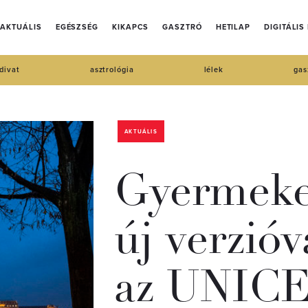
AKTUÁLIS
EGÉSZSÉG
KIKAPCS
GASZTRÓ
HETILAP
DIGITÁLIS
divat
asztrológia
lélek
gas
AKTUÁLIS
Gyermekek
új verzióv
az UNIC