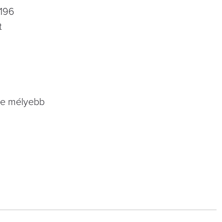
 196
t
yre mélyebb