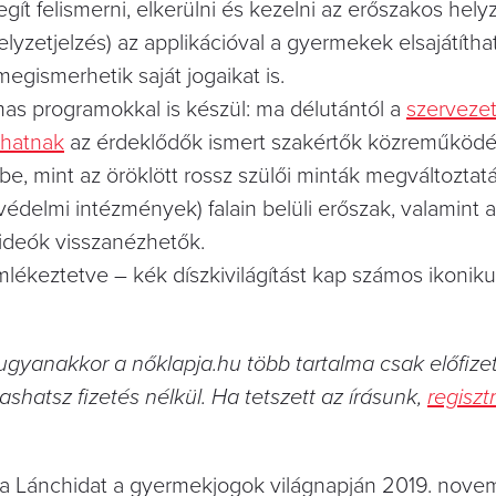
ít felismerni, elkerülni és kezelni az erőszakos hely
elyzetjelzés) az applikációval a gyermekek elsajátítha
ismerhetik saját jogaikat is.
mas programokkal is készül: ma délutántól a
szerveze
thatnak
az érdeklődők ismert szakértők közreműködé
e, mint az öröklött rossz szülői minták megváltoztatá
delmi intézmények) falain belüli erőszak, valamint a
videók visszanézhetők.
lékeztetve – kék díszkivilágítást kap számos ikoniku
ugyanakkor a nőklapja.hu több tartalma csak előfize
vashatsz fizetés nélkül. Ha tetszett az írásunk,
regiszt
eg a Lánchidat a gyermekjogok világnapján 2019. nove