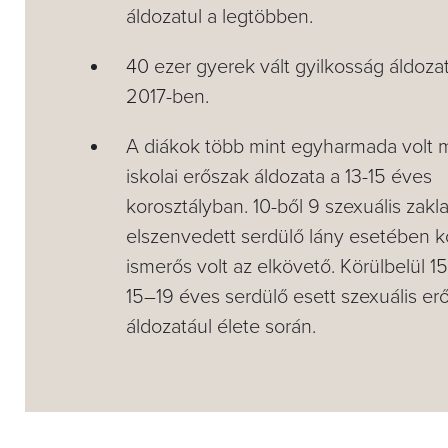
áldozatul a legtöbben.
40 ezer gyerek vált gyilkosság áldoza
2017-ben.
A diákok több mint egyharmada volt 
iskolai erőszak áldozata a 13-15 éves
korosztályban. 10-ből 9 szexuális zakla
elszenvedett serdülő lány esetében k
ismerős volt az elkövető. Körülbelül 15 
15–19 éves serdülő esett szexuális er
áldozatául élete során.