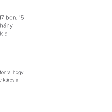
17-ben. 15
éhány
k a
fonra, hogy
e káros a