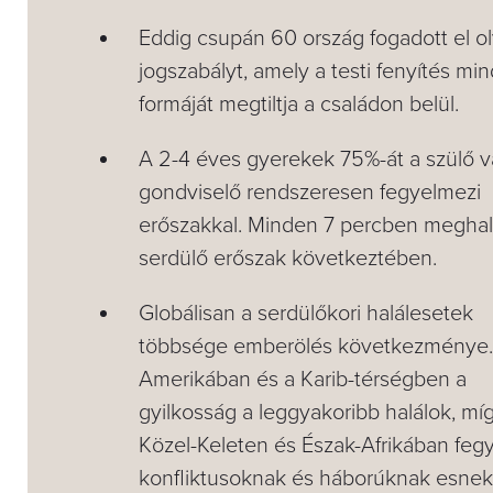
Eddig csupán 60 ország fogadott el o
jogszabályt, amely a testi fenyítés mi
formáját megtiltja a családon belül.
A 2-4 éves gyerekek 75%-át a szülő 
gondviselő rendszeresen fegyelmezi
erőszakkal. Minden 7 percben megha
serdülő erőszak következtében.
Globálisan a serdülőkori halálesetek
többsége emberölés következménye. 
Amerikában és a Karib-térségben a
gyilkosság a leggyakoribb halálok, mí
Közel-Keleten és Észak-Afrikában feg
konfliktusoknak és háborúknak esnek