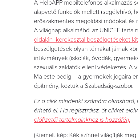
A HelpAPP mobiltelefonos alkalmazás seg
alapvető funkciók mellett (segélyhívó, h
erőszakmentes megoldási módokat és meg
A világnap alkalmából az UNICEF tartal
oldalán kerekasztal beszélgetéseket lá
beszélgetések olyan témákat járnak körb
intézmények (iskolák, óvodák, gyermekvé
szexuális zaklatók elleni védekezés. A 
Ma este pedig – a gyermekek jogaira em
építmény, köztük a Szabadság-szobor.
Ez a cikk mindenki számára olvasható, 
érhető el. Ha regisztrálsz, öt cikket elol
előfizetői tartalmainkhoz is hozzáférj.
(Kiemelt kép: Kék színnel világítják m