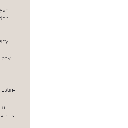
lyan
nden
vagy
l egy
Latin-
g a
yveres