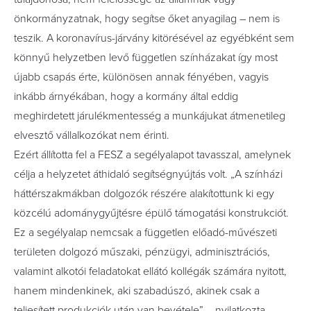
önkormányzatnak, hogy segítse őket anyagilag – nem is
teszik. A koronavírus-járvány kitörésével az egyébként sem
könnyű helyzetben levő független színházakat így most
újabb csapás érte, különösen annak fényében, vagyis
inkább árnyékában, hogy
a kormány által eddig
meghirdetett járulékmentesség a munkájukat átmenetileg
elvesztő vállalkozókat nem érinti.
Ezért állította fel a FESZ a segélyalapot tavasszal, amelynek
célja a helyzetet áthidaló segítségnyújtás volt. „A
színházi
háttérszakmákban
dolgozók részére alakítottunk ki egy
közcélú adománygyűjtésre épülő támogatási konstrukciót.
Ez a segélyalap nemcsak a független előadó-művészeti
területen dolgozó műszaki, pénzügyi, adminisztrációs,
valamint alkotói feladatokat ellátó kollégák számára nyitott,
hanem mindenkinek, aki szabadúszó, akinek csak a
teljesített produkciók után van bevétele” – nyilatkozta