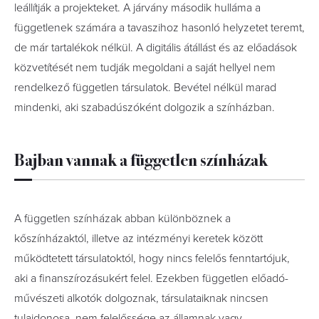
leállítják a projekteket. A járvány második hulláma a
függetlenek számára a tavaszihoz hasonló helyzetet teremt,
de már tartalékok nélkül. A digitális átállást és az előadások
közvetítését nem tudják megoldani a saját hellyel nem
rendelkező független társulatok. Bevétel nélkül marad
mindenki, aki szabadúszóként dolgozik a színházban.
Bajban vannak a független színházak
A független színházak abban különböznek a
kőszínházaktól, illetve az intézményi keretek között
működtetett társulatoktól, hogy nincs felelős fenntartójuk,
aki a finanszírozásukért felel. Ezekben független előadó-
művészeti alkotók dolgoznak, társulataiknak nincsen
tulajdonosa, nem felelőssége az államnak vagy