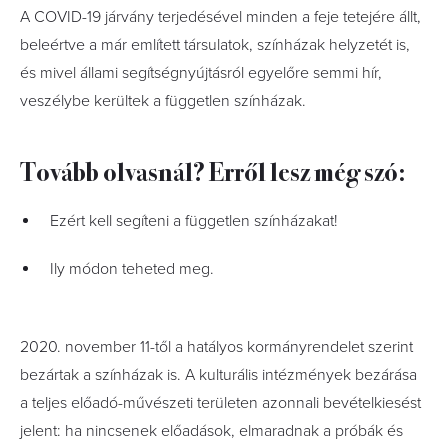
A COVID-19 járvány terjedésével minden a feje tetejére állt,
beleértve a már említett társulatok, színházak helyzetét is,
és mivel
á
llami segítségnyújtásról egyelőre semmi hír,
veszélybe kerültek a független színházak.
Tovább olvasnál? Erről lesz még szó:
Ezért kell segíteni a független színházakat!
Ily módon teheted meg.
2020. november 11-től a hatályos kormányrendelet szerint
bezártak a színházak is. A kulturális intézmények bezárása
a teljes előadó-művészeti területen azonnali bevételkiesést
jelent: ha nincsenek előadások, elmaradnak a próbák és