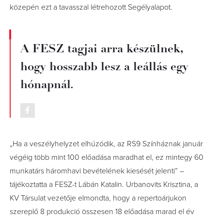
közepén ezt a tavasszal létrehozott Segélyalapot.
A FESZ tagjai arra készülnek,
hogy hosszabb lesz a leállás egy
hónapnál.
„
Ha a veszélyhelyzet elhúzódik, az RS9 Színháznak január
végéig több mint 100 előadása maradhat el, ez mintegy 60
munkatárs háromhavi bevételének kiesését jelenti” –
tájékoztatta a FESZ-t Lábán Katalin. Urbanovits Krisztina, a
KV Társulat vezetője elmondta, hogy a repertoárjukon
szereplő 8 produkció összesen 18 előadása marad el év