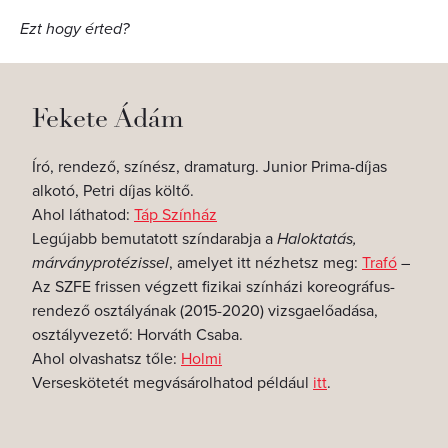
Ezt hogy érted?
Fekete Ádám
Író, rendező, színész, dramaturg. Junior Prima-díjas
alkotó, Petri díjas költő.
Ahol láthatod:
Táp Színház
Legújabb bemutatott színdarabja a
Haloktatás,
márványprotézissel
, amelyet itt nézhetsz meg:
Trafó
–
Az SZFE frissen végzett fizikai színházi koreográfus-
rendező osztályának (2015-2020) vizsgaelőadása,
osztályvezető: Horváth Csaba.
Ahol olvashatsz tőle:
Holmi
Verseskötetét megvásárolhatod például
itt
.