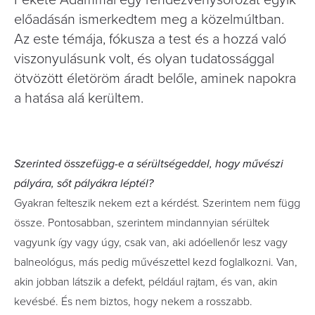
Fekete Ádámmal egy rendezvénysorozat egyik
előadásán ismerkedtem meg a közelmúltban.
Az este témája, fókusza a test és a hozzá való
viszonyulásunk volt, és olyan tudatossággal
ötvözött életöröm áradt belőle, aminek napokra
a hatása alá kerültem.
Szerinted összefügg-e a sérültségeddel, hogy művészi
pályára, sőt pályákra léptél?
Gyakran felteszik nekem ezt a kérdést. Szerintem nem függ
össze. Pontosabban, szerintem mindannyian sérültek
vagyunk így vagy úgy, csak van, aki adóellenőr lesz vagy
balneológus, más pedig művészettel kezd foglalkozni. Van,
akin jobban látszik a defekt, például rajtam, és van, akin
kevésbé. És nem biztos, hogy nekem a rosszabb.