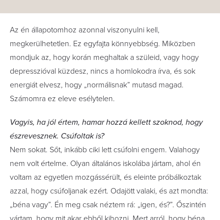
Az én állapotomhoz azonnal viszonyulni kell,
megkerülhetetlen. Ez egyfajta könnyebbség. Miközben
mondjuk az, hogy korán meghaltak a szüleid, vagy hogy
depresszióval küzdesz, nincs a homlokodra írva, és sok
energiát elvesz, hogy „normálisnak” mutasd magad.
Számomra ez eleve esélytelen.
Vagyis, ha jól értem, hamar hozzá kellett szoknod, hogy
észrevesznek. Csúfoltak is?
Nem sokat. Sőt, inkább ciki lett csúfolni engem. Valahogy
nem volt értelme. Olyan általános iskolába jártam, ahol én
voltam az egyetlen mozgássérült, és eleinte próbálkoztak
azzal, hogy csúfoljanak ezért. Odajött valaki, és azt mondta:
„béna vagy”. Én meg csak néztem rá: „igen, és?”. Őszintén
vártam, hogy mit akar ebből kihozni. Mert arról, hogy béna