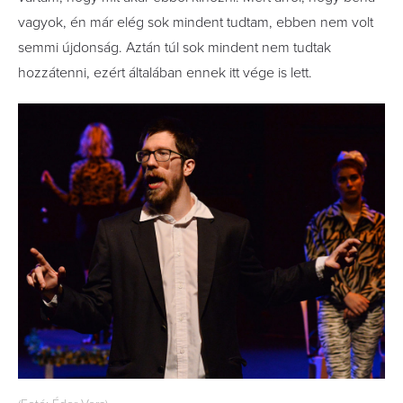
vagyok, én már elég sok mindent tudtam, ebben nem volt
semmi újdonság. Aztán túl sok mindent nem tudtak
hozzátenni, ezért általában ennek itt vége is lett.