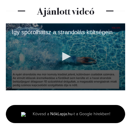
Ajánlott videó
Így spórolhatsz a strandolás költségein
0
seconds
of
1
minute,
Kövesd a
NőkLapja.hu
-t a Google hírekben!
55
seconds