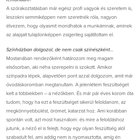
A szórakoztatásban már egész profi vagyok és szeretem is,
leszokni semmiképpen nem szeretnék róla, nagyon
élvezem, hogy olyasmit mondhatok a munkámnak, aminek
az alapjait tulajdonképpen zsigerileg sajátítottam el.
Színházban dolgozol, de nem csak színészként…
Mostanában rendezőként határozom meg magam
elsősorban, aki néha szerepelni is szokott. Amikor
színpadra lépek, alapvetően pont azzal dolgozom, amit már
óvodáskoromban megtanultam. A jelenlétem feszültséget
kelt a többiekben – a nézőkben. És már pár éves korom óta
tudom, hogy ha ezt a feszültséget sikerül feloldanom, az
megkönnyebbülést, örömet, katarzist hoz. Ami korábban
spontán volt, azt most használom: és mire a feloldáshoz
jutunk, a néző el is felejti, hogy egy olyan feszültség alól
szabadult fel, ami addig nem is nyomasztotta, amíg én