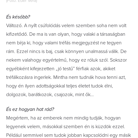
(Fotó: Éder Vera)
És később?
Változó. A nyílt csúfolódás velem szemben soha nem volt
kifizetődő. De ma is van olyan, hogy valaki a társaságban
nem bírja ki, hogy valami tréfás megjegyzést ne tegyen
rám. Ezzel nincs is baj, csak könnyen unalmassá válik. De
nekem valahogy egyértelmű, hogy ez róluk szól. Sokszor
egyébként kifejezetten „jó testű” férfiak azok, akiket
tréfálkozásra ingerlek. Mintha nem tudnák hova tenni azt,
hogy én ilyen adottságokkal teljes életet tudok élni,
dolgozok, barátkozok, csajozok, mint ők…
És ez hogyan hat rád?
Megértem, ha az emberek nem mindig tudják, hogyan
legyenek velem, másokkal szemben én is küzdök ezzel.
Például semmivel sem tudok jobban kapcsolódni egy másik