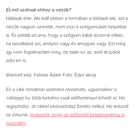
És mit szólnak ehhez a nézők?
Hálásak érte. Aki kiáll ebben a formában a többiek elé, azt a
nézők nagyon szeretik, mert viszi a szégyenüket helyettük
is. És példát ad arra, hogy a szégyen kábé azonnal elillan,
ha bevállalod azt, amilyen vagy és ahogyan vagy. Ezt még
így nem fogalmaztam meg, de talán ez az, amit át tudok
adni én is.
(Kiemelt kép: Fekete Ádám Fotó: Éder Vera)
Ez a cikk mindenki számára olvasható, ugyanakkor a
nőklapja.hu több tartalma csak előfizetéssel érhető el. Ha
regisztrálsz, öt cikket elolvashatsz fizetés nélkül. Ha tetszett
az írásunk,
regisztrálj, hogy az előfizetői tartalmainkhoz is
hozzáférj.