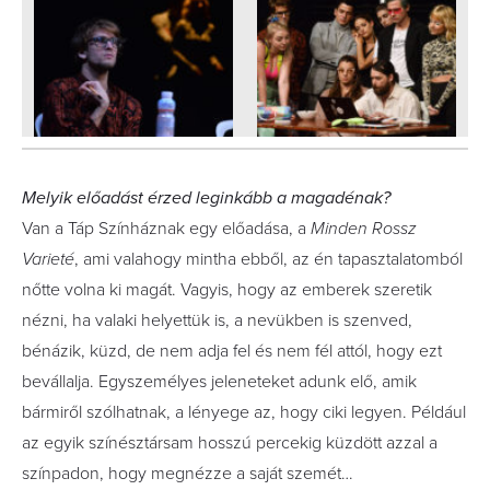
Melyik előadást érzed leginkább a magadénak?
Van a Táp Színháznak egy előadása, a
Minden Rossz
Varieté
, ami valahogy mintha ebből, az én tapasztalatomból
nőtte volna ki magát. Vagyis, hogy az emberek szeretik
nézni, ha valaki helyettük is, a nevükben is szenved,
bénázik, küzd, de nem adja fel és nem fél attól, hogy ezt
bevállalja. Egyszemélyes jeleneteket adunk elő, amik
bármiről szólhatnak, a lényege az, hogy ciki legyen. Például
az egyik színésztársam hosszú percekig küzdött azzal a
színpadon, hogy megnézze a saját szemét…