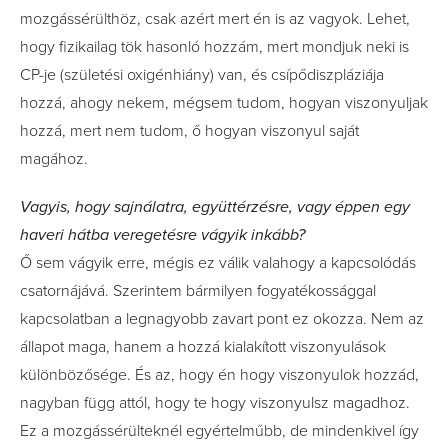
mozgássérülthöz, csak azért mert én is az vagyok. Lehet,
hogy fizikailag tök hasonló hozzám, mert mondjuk neki is
CP-je (születési oxigénhiány) van, és csípődiszpláziája
hozzá, ahogy nekem, mégsem tudom, hogyan viszonyuljak
hozzá, mert nem tudom, ő hogyan viszonyul saját
magához.
Vagyis, hogy sajnálatra, együttérzésre, vagy éppen egy
haveri hátba veregetésre vágyik inkább?
Ő sem vágyik erre, mégis ez válik valahogy a kapcsolódás
csatornájává. Szerintem bármilyen fogyatékossággal
kapcsolatban a legnagyobb zavart pont ez okozza. Nem az
állapot maga, hanem a hozzá kialakított viszonyulások
különbözősége. És az, hogy én hogy viszonyulok hozzád,
nagyban függ attól, hogy te hogy viszonyulsz magadhoz.
Ez a mozgássérülteknél egyértelműbb, de mindenkivel így