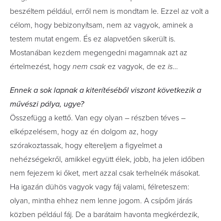
beszéltem például, erről nem is mondtam le. Ezzel az volt a
célom, hogy bebizonyítsam, nem az vagyok, aminek a
testem mutat engem. És ez alapvetően sikerült is.
Mostanában kezdem megengedni magamnak azt az
értelmezést, hogy
nem csak
ez vagyok, de ez
is
…
Ennek a sok lapnak a kiterítéséből viszont következik a
művészi pálya, ugye?
Összefügg a kettő. Van egy olyan – részben téves –
elképzelésem, hogy az én dolgom az, hogy
szórakoztassak, hogy eltereljem a figyelmet a
nehézségekről, amikkel együtt élek, jobb, ha jelen időben
nem fejezem ki őket, mert azzal csak terhelnék másokat.
Ha igazán dühös vagyok vagy fáj valami, félreteszem:
olyan, mintha ehhez nem lenne jogom. A csípőm járás
közben például fáj. De a barátaim havonta megkérdezik,