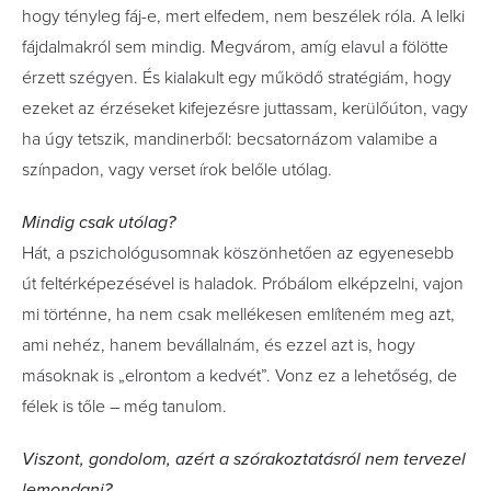
hogy tényleg fáj-e, mert elfedem, nem beszélek róla. A lelki
fájdalmakról sem mindig. Megvárom, amíg elavul a fölötte
érzett szégyen. És kialakult egy működő stratégiám, hogy
ezeket az érzéseket kifejezésre juttassam, kerülőúton, vagy
ha úgy tetszik, mandinerből: becsatornázom valamibe a
színpadon, vagy verset írok belőle utólag.
Mindig csak utólag?
Hát, a pszichológusomnak köszönhetően az egyenesebb
út feltérképezésével is haladok. Próbálom elképzelni, vajon
mi történne, ha nem csak mellékesen említeném meg azt,
ami nehéz, hanem bevállalnám, és ezzel azt is, hogy
másoknak is „elrontom a kedvét”. Vonz ez a lehetőség, de
félek is tőle – még tanulom.
Viszont, gondolom, azért a szórakoztatásról nem tervezel
lemondani?