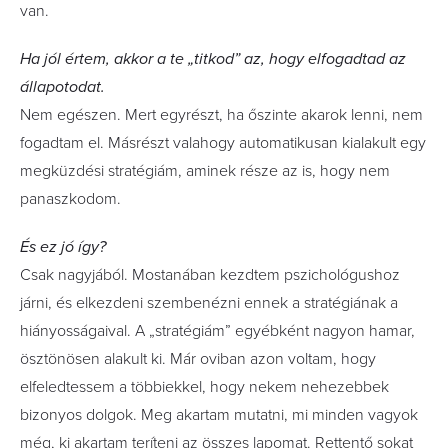
van.
Ha jól értem, akkor a te „titkod” az, hogy elfogadtad az
állapotodat.
Nem egészen. Mert egyrészt, ha őszinte akarok lenni, nem
fogadtam el. Másrészt valahogy automatikusan kialakult egy
megküzdési stratégiám, aminek része az is, hogy nem
panaszkodom.
És ez jó így?
Csak nagyjából. Mostanában kezdtem pszichológushoz
járni, és elkezdeni szembenézni ennek a stratégiának a
hiányosságaival. A „stratégiám” egyébként nagyon hamar,
ösztönösen alakult ki. Már oviban azon voltam, hogy
elfeledtessem a többiekkel, hogy nekem nehezebbek
bizonyos dolgok. Meg akartam mutatni, mi minden vagyok
még, ki akartam teríteni az összes lapomat. Rettentő sokat