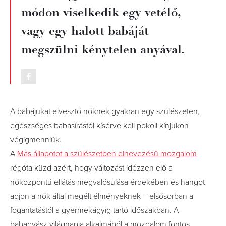
módon viselkedik egy vetélő,
vagy egy halott babáját
megszülni kénytelen anyával.
A babájukat elvesztő nőknek gyakran egy szülészeten,
egészséges babasírástól kísérve kell pokoli kínjukon
végigmenniük.
A
Más állapotot a szülészetben elnevezésű mozgalom
régóta küzd azért, hogy változást idézzen elő a
nőközpontú ellátás megvalósulása érdekében és hangot
adjon a nők által megélt élményeknek – elsősorban a
fogantatástól a gyermekágyig tartó időszakban. A
babagyász világnapja alkalmából a mozgalom fontos