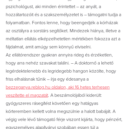
pszichológust, aki minden érintettet – az anyát, a
hozzátartozóit és a szakszemélyzetet is – támogatni tudja a
folyamatban. Fontos lenne, hogy beengedjék a kórházak
az osztályra a sorstárs segítőket. Mindezek hiánya, illetve a
méltatlan ellátás elképzelhetetlen mértékben fokozza azt a
fájdalmat, amit amúgy sem könnyű elviselni.
Az ellátórendszer gyakran annyira rideg és érzéketlen,
hogy arra nehéz szavakat találni. – A doktornő a lehető
legérdektelenebb és legridegebb hangon közölte, hogy
friss elhalásnak tűnik – írja egy édesanya a
bezzeganya.reblog.hu oldalon, aki 16 hetes terhesen
veszítette el magzatát
. A beszámolójából kiderült:
gyógyszeres rásegítést követően egy hatágyas
kórteremben kellett volna megszülnie a halott babáját. A
végig vele lévő támogató férje viszont kijárta, hogy pénzért,
egyszemélyes alapítványi szobában essen túl a