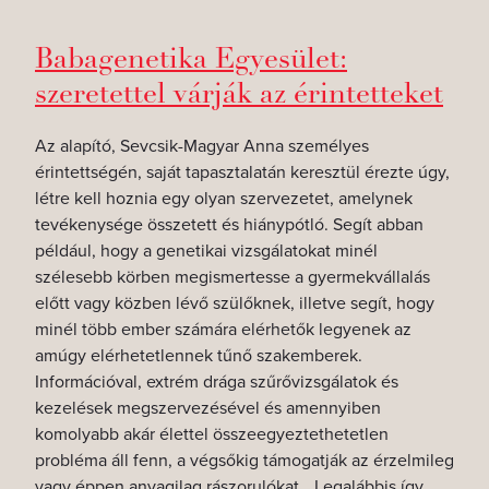
Babagenetika Egyesület:
szeretettel várják az érintetteket
Az alapító, Sevcsik-Magyar Anna személyes
érintettségén, saját tapasztalatán keresztül érezte úgy,
létre kell hoznia egy olyan szervezetet, amelynek
tevékenysége összetett és hiánypótló. Segít abban
például, hogy a genetikai vizsgálatokat minél
szélesebb körben megismertesse a gyermekvállalás
előtt vagy közben lévő szülőknek, illetve segít, hogy
minél több ember számára elérhetők legyenek az
amúgy elérhetetlennek tűnő szakemberek.
Információval, extrém drága szűrővizsgálatok és
kezelések megszervezésével és amennyiben
komolyabb akár élettel összeegyeztethetetlen
probléma áll fenn, a végsőkig támogatják az érzelmileg
vagy éppen anyagilag rászorulókat. „Legalábbis így