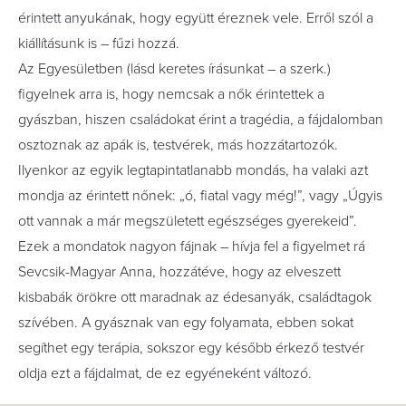
érintett anyukának, hogy együtt éreznek vele. Erről szól a
kiállításunk is – fűzi hozzá.
Az Egyesületben (lásd keretes írásunkat – a szerk.)
figyelnek arra is, hogy nemcsak a nők érintettek a
gyászban, hiszen családokat érint a tragédia, a fájdalomban
osztoznak az apák is, testvérek, más hozzátartozók.
Ilyenkor az egyik legtapintatlanabb mondás, ha valaki azt
mondja az érintett nőnek: „ó, fiatal vagy még!”, vagy „Úgyis
ott vannak a már megszületett egészséges gyerekeid”.
Ezek a mondatok nagyon fájnak – hívja fel a figyelmet rá
Sevcsik-Magyar Anna, hozzátéve, hogy az elveszett
kisbabák örökre ott maradnak az édesanyák, családtagok
szívében. A gyásznak van egy folyamata, ebben sokat
segíthet egy terápia, sokszor egy később érkező testvér
oldja ezt a fájdalmat, de ez egyéneként változó.