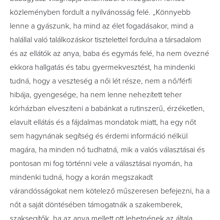
közleményben fordult a nyilvánosság felé. „Könnyebb
lenne a gyászunk, ha mind az élet fogadásakor, mind a
halállal való találkozáskor tisztelettel fordulna a társadalom
és az ellátók az anya, baba és egymás felé, ha nem övezné
ekkora hallgatás és tabu gyermekvesztést, ha mindenki
tudná, hogy a veszteség a női lét része, nem a nő/férfi
hibája, gyengesége, ha nem lenne nehezített teher
kórházban elveszíteni a babánkat a rutinszerű, érzéketlen,
elavult ellátás és a fájdalmas mondatok miatt, ha egy nőt
sem hagynának segítség és érdemi információ nélkül
magára, ha minden nő tudhatná, mik a valós választásai és
pontosan mi fog történni vele a választásai nyomán, ha
mindenki tudná, hogy a korán megszakadt
várandósságokat nem kötelező műszeresen befejezni, ha a
nőt a saját döntésében támogatnák a szakemberek,
szaksegítők, ha az anya mellett ott lehetnének az általa