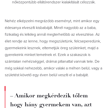
nőközpontúbb ellátórendszer kialakítását célozzák.
Nehéz elképzelni megrázóbb eseményt, mint amikor egy
édesanya elveszíti kisbabáját. Minél nagyobb az a baba,
fizikailag és lelkileg annál megterhelőbb az elvesztése. Az
élet rendje az lenne, hogy megszületünk, felcseperedünk,
gyermekeink lesznek, eltemetjük öreg szüleinket, majd a
gyerekeink minket temetnek el. Ezek a szakaszok is
számtalan nehézséggel, drámai pillanattal vannak tele. De
még sokkal nehezebb, amikor valaki a méhen belül, vagy a
születést követő egy éven belül veszíti el a babáját.
– Amikor megkérdezik tőlem
hogy hány gyermekem van, azt