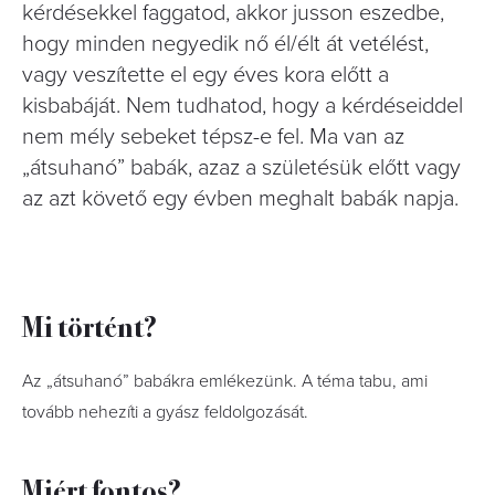
kérdésekkel faggatod, akkor jusson eszedbe,
hogy minden negyedik nő él/élt át vetélést,
vagy veszítette el egy éves kora előtt a
kisbabáját. Nem tudhatod, hogy a kérdéseiddel
nem mély sebeket tépsz-e fel. Ma van az
„átsuhanó” babák, azaz a születésük előtt vagy
az azt követő egy évben meghalt babák napja.
Mi történt?
Az „átsuhanó” babákra emlékezünk. A téma tabu, ami
tovább nehezíti a gyász feldolgozását.
Miért fontos?