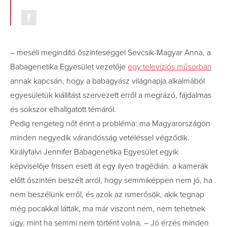
– meséli megindító őszinteséggel Sevcsik-Magyar Anna, a
Babagenetika Egyesület vezetője
egy televíziós műsorban
annak kapcsán, hogy a babagyász világnapja alkalmából
egyesületük kiállítást szervezett erről a megrázó, fájdalmas
és sokszor elhallgatott témáról.
Pedig rengeteg nőt érint a probléma: ma Magyarországon
minden negyedik várandósság vetéléssel végződik.
Királyfalvi Jennifer Babagenetika Egyesület egyik
képviselője frissen esett át egy ilyen tragédián. a kamerák
előtt őszintén beszélt arról, hogy semmiképpen nem jó, ha
nem beszélünk erről, és azok az ismerősök, akik tegnap
még pocakkal látták, ma már viszont nem, nem tehetnek
úgy, mint ha semmi nem történt volna. – Jó érzés minden