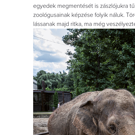
egyedek megmentését is zászlójukra tű
zoológusainak képzése folyik náluk. Tö
lássanak majd ritka, ma még veszélyeztet