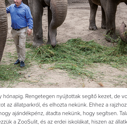
hónapig. Rengetegen nyújtottak segítő kezet, de vo
zot az állatparkról, és elhozta nekünk. Ehhez a rajzhoz
, hogy ajándékpénz, átadta nekünk, hogy segítsen. Ta
k a ZooSulit, és az erdei iskolákat, hiszen az állatk