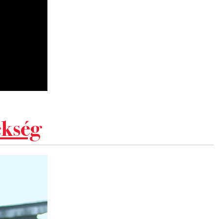
ékség