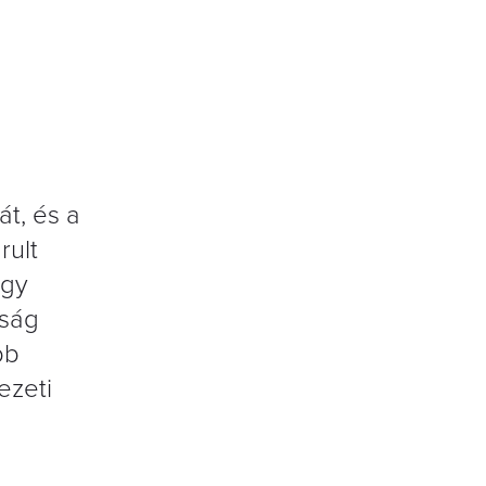
t, és a
rult
egy
óság
bb
ezeti