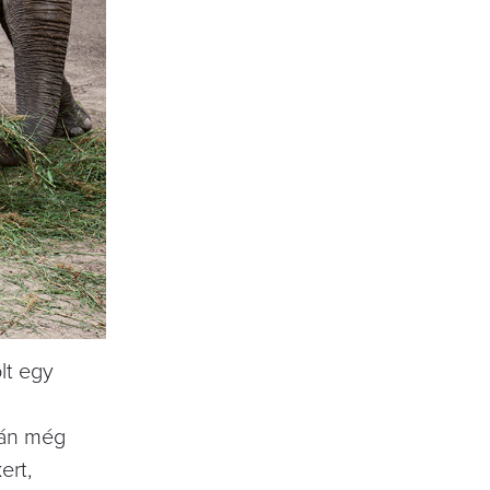
lt egy
lán még
ert,