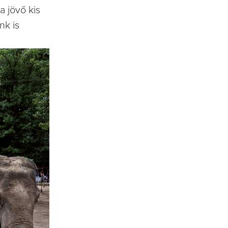
 jövő kis
nk is