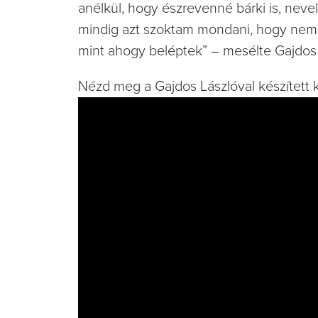
anélkül, hogy észrevenné bárki is, nevel
mindig azt szoktam mondani, hogy nem
mint ahogy beléptek” – mesélte Gajdos L
Nézd meg a Gajdos Lászlóval készített ki