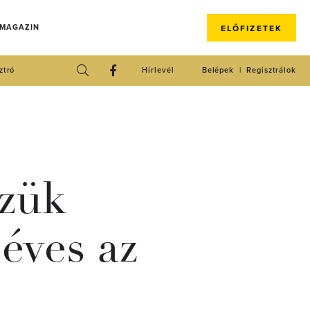
 MAGAZIN
ELŐFIZETEK
ztró
Hírlevél
Belépek
Regisztrálok
szük
 éves az