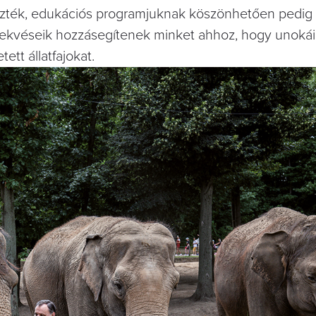
zték, edukációs programjuknak köszönhetően pedig a
rekvéseik hozzásegítenek minket ahhoz, hogy unokái
ett állatfajokat.