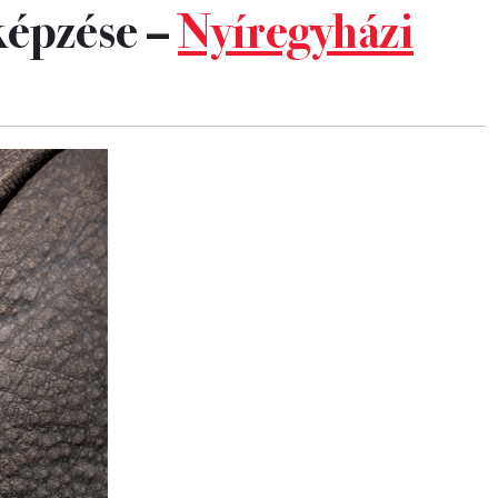
 képzése –
Nyíregyházi