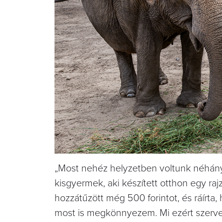
„Most nehéz helyzetben voltunk néhány 
kisgyermek, aki készített otthon egy raj
hozzátűzött még 500 forintot, és ráírta
most is megkönnyezem. Mi ezért szervezzü