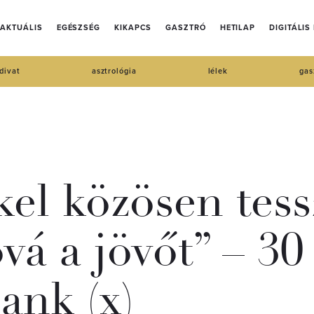
AKTUÁLIS
EGÉSZSÉG
KIKAPCS
GASZTRÓ
HETILAP
DIGITÁLIS
divat
asztrológia
lélek
gas
kel közösen tes
vá a jövőt” – 30
ank (x)