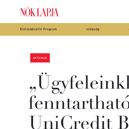
Életmódváltó Program
szépség
AKTUÁLIS
„Ügyfeleink
fenntartható
UniCredit B