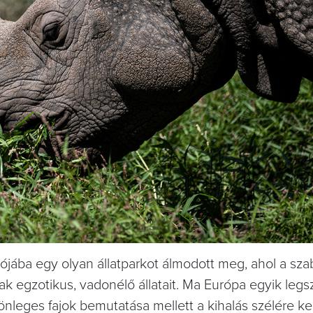
iójába egy olyan állatparkot álmodott meg, ahol a sza
k egzotikus, vadonélő állatait. Ma Európa egyik leg
önleges fajok bemutatása mellett a kihalás szélére ke