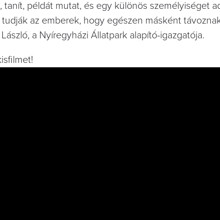
, tanít, példát mutat, és egy különös személyiséget a
 tudják az emberek, hogy egészen másként távoznak
ászló, a Nyíregyházi Állatpark alapító-igazgatója.
sfilmet!