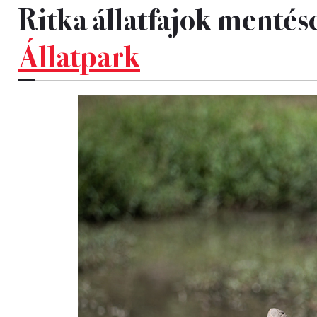
Ritka állatfajok mentés
Állatpark