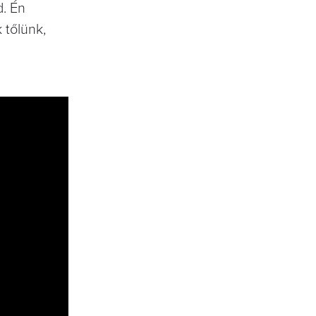
d. Én
 tőlünk,