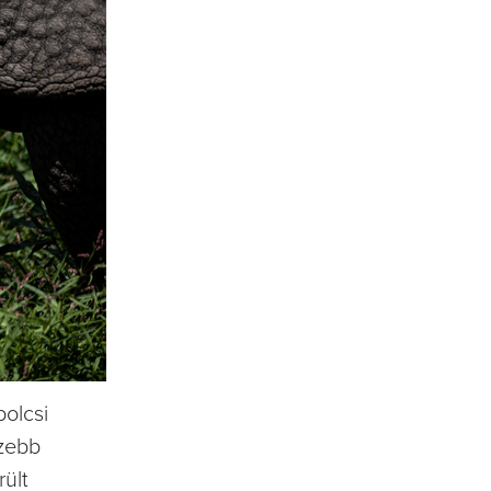
bolcsi
szebb
rült