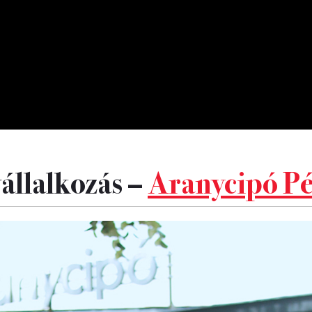
vállalkozás –
Aranycipó P