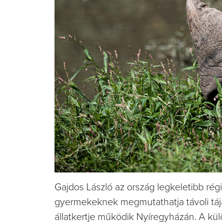
Gajdos László az ország legkeletibb rég
gyermekeknek megmutathatja távoli tája
állatkertje működik Nyíregyházán. A kül