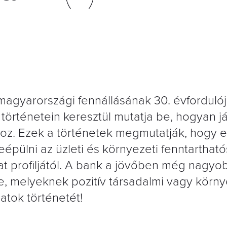
magyarországi fennállásának 30. évfordulójá
történetein keresztül mutatja be, hogyan já
hoz. Ezek a történetek megmutatják, hogy 
eépülni az üzleti és környezeti fenntarthat
lat profiljától. A bank a jövőben még nagyo
re, melyeknek pozitív társadalmi vagy körny
atok történetét!