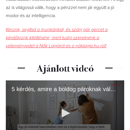
az is világossá válik, hogy a pénzzel nem jár együtt a jó
modor és az intelligencia.
Kérünk, segítsd a munkánkat, és szánj pár percet a
kérdőívünk kitöltésére, mert tudni szeretnénk a
véleményedet a Nők Lapjáról és a nőklapja.hu-ról!
Ajánlott videó
5 kérdés, amire a boldog pároknak válaszolnia kell