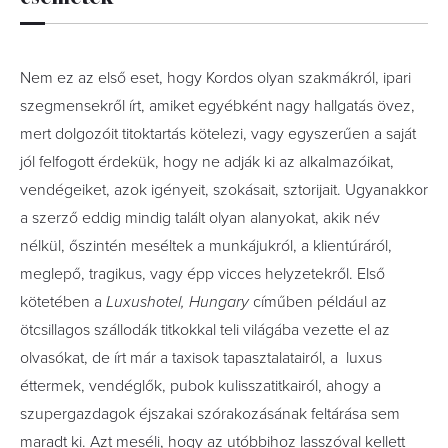
Nem ez az első eset, hogy Kordos olyan szakmákról, ipari
szegmensekről írt, amiket egyébként nagy hallgatás övez,
mert dolgozóit titoktartás kötelezi, vagy egyszerűen a saját
jól felfogott érdekük, hogy ne adják ki az alkalmazóikat,
vendégeiket, azok igényeit, szokásait, sztorijait. Ugyanakkor
a szerző eddig mindig talált olyan alanyokat, akik név
nélkül, őszintén meséltek a munkájukról, a klientúráról,
meglepő, tragikus, vagy épp vicces helyzetekről. Első
kötetében a
Luxushotel, Hungary
címűben például az
ötcsillagos szállodák titkokkal teli világába vezette el az
olvasókat, de írt már a taxisok tapasztalatairól, a luxus
éttermek, vendéglők, pubok kulisszatitkairól, ahogy a
szupergazdagok éjszakai szórakozásának feltárása sem
maradt ki. Azt meséli, hogy az utóbbihoz lasszóval kellett