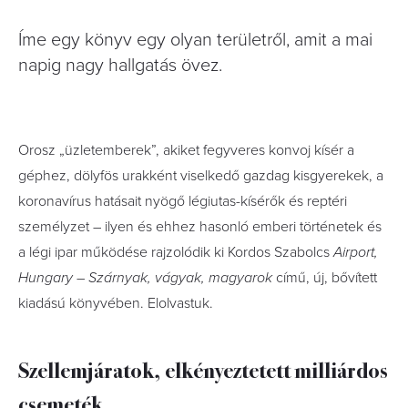
Íme egy könyv egy olyan területről, amit a mai
napig nagy hallgatás övez.
Orosz „üzletemberek”, akiket fegyveres konvoj kísér a
géphez, dölyfös urakként viselkedő gazdag kisgyerekek, a
koronavírus hatásait nyögő légiutas-kísérők és reptéri
személyzet – ilyen és ehhez hasonló emberi történetek és
a légi ipar működése rajzolódik ki Kordos Szabolcs
Airport,
Hungary – Szárnyak, vágyak, magyarok
című, új, bővített
kiadású könyvében. Elolvastuk.
Szellemjáratok, elkényeztetett milliárdos
csemeték