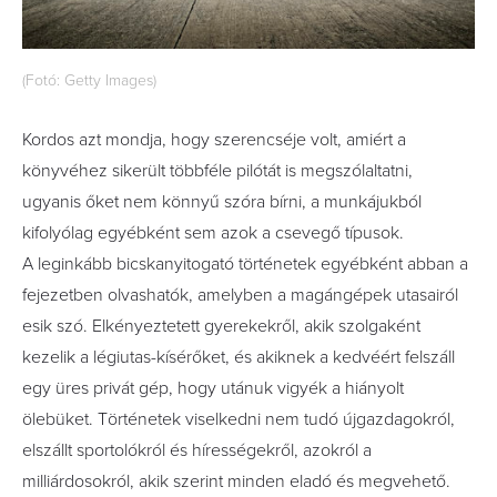
(Fotó: Getty Images)
Kordos azt mondja, hogy szerencséje volt, amiért a
könyvéhez sikerült többféle pilótát is megszólaltatni,
ugyanis őket nem könnyű szóra bírni, a munkájukból
kifolyólag egyébként sem azok a csevegő típusok.
A leginkább bicskanyitogató történetek egyébként abban a
fejezetben olvashatók, amelyben a magángépek utasairól
esik szó. Elkényeztetett gyerekekről, akik szolgaként
kezelik a légiutas-kísérőket, és akiknek a kedvéért felszáll
egy üres privát gép, hogy utánuk vigyék a hiányolt
ölebüket. Történetek viselkedni nem tudó újgazdagokról,
elszállt sportolókról és hírességekről, azokról a
milliárdosokról, akik szerint minden eladó és megvehető.