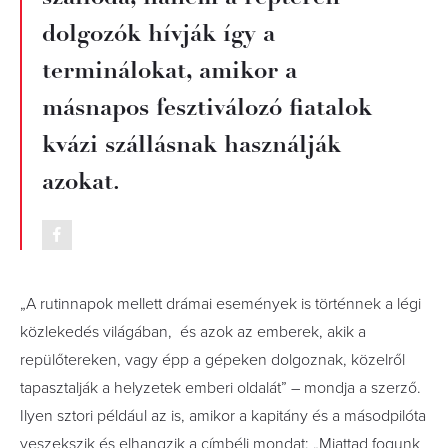
dolgozók hívják így a
terminálokat, amikor a
másnapos fesztiválozó fiatalok
kvázi szállásnak használják
azokat.
„A rutinnapok mellett drámai események is történnek a légi
közlekedés világában, és azok az emberek, akik a
repülőtereken, vagy épp a gépeken dolgoznak, közelről
tapasztalják a helyzetek emberi oldalát” – mondja a szerző.
Ilyen sztori például az is, amikor a kapitány és a másodpilóta
veszekszik és elhangzik a címbéli mondat: „Miattad fogunk