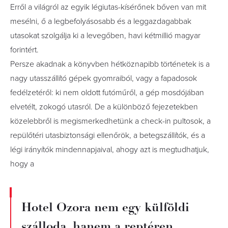
Erről a világról az egyik légiutas-kísérőnek bőven van mit
mesélni, ő a legbefolyásosabb és a leggazdagabbak
utasokat szolgálja ki a levegőben, havi kétmillió magyar
forintért.
Persze akadnak a könyvben hétköznapibb történetek is a
nagy utasszállító gépek gyomraiból, vagy a fapadosok
fedélzetéről: ki nem oldott futóműről, a gép mosdójában
elvetélt, zokogó utasról. De a különböző fejezetekben
közelebbről is megismerkedhetünk a check-in pultosok, a
repülőtéri utasbiztonsági ellenőrök, a betegszállítók, és a
légi irányítók mindennapjaival, ahogy azt is megtudhatjuk,
hogy a
Hotel Ozora nem egy külföldi
szálloda, hanem a reptéren