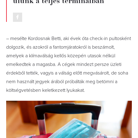
ülünk a teljes terminálban”
– mesélte Kordosnak Betti, aki évek óta check-in pultosként
dolgozik, és azokról a fantomjáratokról is beszámolt,
amelyek a klímaválság kellős közepén utasok nélkül
emelkedtek a magasba. A cégek mindezt persze üzleti
érdekből tették, vagyis a válság előtt megvásárolt, de soha
nem használt jegyek árából próbálták meg betömni a
költségvetésben keletkezett lyukakat.