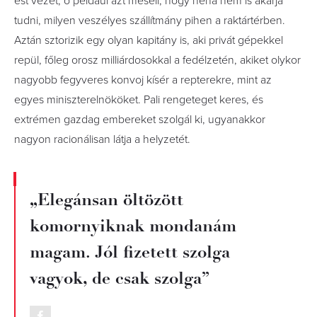
est vezet, ő például azt meséli, hogy néha nem is akarja
tudni, milyen veszélyes szállítmány pihen a raktártérben.
Aztán sztorizik egy olyan kapitány is, aki privát gépekkel
repül, főleg orosz milliárdosokkal a fedélzetén, akiket olykor
nagyobb fegyveres konvoj kísér a repterekre, mint az
egyes miniszterelnököket. Pali rengeteget keres, és
extrémen gazdag embereket szolgál ki, ugyanakkor
nagyon racionálisan látja a helyzetét.
„Elegánsan öltözött
komornyiknak mondanám
magam. Jól fizetett szolga
vagyok, de csak szolga”