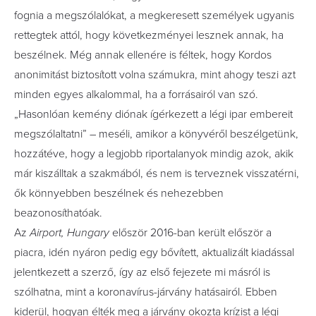
fognia a megszólalókat, a megkeresett személyek ugyanis
rettegtek attól, hogy következményei lesznek annak, ha
beszélnek. Még annak ellenére is féltek, hogy Kordos
anonimitást biztosított volna számukra, mint ahogy teszi azt
minden egyes alkalommal, ha a forrásairól van szó.
„Hasonlóan kemény diónak ígérkezett a légi ipar embereit
megszólaltatni” – meséli, amikor a könyvéről beszélgetünk,
hozzátéve, hogy a legjobb riportalanyok mindig azok, akik
már kiszálltak a szakmából, és nem is terveznek visszatérni,
ők könnyebben beszélnek és nehezebben
beazonosíthatóak.
Az
Airport, Hungary
először 2016-ban került először a
piacra, idén nyáron pedig egy bővített, aktualizált kiadással
jelentkezett a szerző, így az első fejezete mi másról is
szólhatna, mint a koronavírus-járvány hatásairól. Ebben
kiderül, hogyan élték meg a járvány okozta krízist a légi