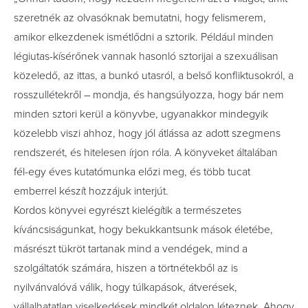
szeretnék az olvasóknak bemutatni, hogy felismerem,
amikor elkezdenek ismétlődni a sztorik. Például minden
légiutas-kísérőnek vannak hasonló sztorijai a szexuálisan
közeledő, az ittas, a bunkó utasról, a belső konfliktusokról, a
rosszullétekről – mondja, és hangsúlyozza, hogy bár nem
minden sztori kerül a könyvbe, ugyanakkor mindegyik
közelebb viszi ahhoz, hogy jól átlássa az adott szegmens
rendszerét, és hitelesen írjon róla. A könyveket általában
fél-egy éves kutatómunka előzi meg, és több tucat
emberrel készít hozzájuk interjút.
Kordos könyvei egyrészt kielégítik a természetes
kíváncsiságunkat, hogy bekukkantsunk mások életébe,
másrészt tükröt tartanak mind a vendégek, mind a
szolgáltatók számára, hiszen a törtnétekből az is
nyilvánvalóvá válik, hogy túlkapások, átverések,
vállalhatatlan viselkedések mindkét oldalon léteznek. Ahogy