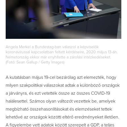
Angela Merkel a Bundestag-ban válaszol a képviselők
koronavírussal kapcsolatban feltett kérdéseire, 2020 május 13-án.
Németország ekkor már enyhítette a zárolási intézkedéseket.
(Fotó: Sean Gallup / Getty Images)
A kutatásban május 19-cel bezárólag azt elemezték, hogy
milyen szakpolitikai válaszokat adtak a különböző országok
a járványra, és ezt vetették össze az összes COVID-19
halálesettel. Számos olyan változót vezettek be, amelyek
megbízható összehasonlításokat és elemzéseket tettek
lehetővé az országok közötti eltérő eredményeket illetően.
A figyelembe vett adatok között szerepelt a GDP, a teljes