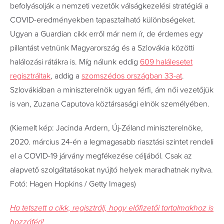
befolyásolják a nemzeti vezetők válságkezelési stratégiái a
COVID-eredményekben tapasztalható különbségeket.
Ugyan a Guardian cikk erről már nem ír, de érdemes egy
pillantást vetnünk Magyarország és a Szlovákia közötti
halálozási rátákra is. Míg nálunk eddig
609 halálesetet
regisztráltak
, addig a
szomszédos országban 33-at
.
Szlovákiában a miniszterelnök ugyan férfi, ám női vezetőjük
is van, Zuzana Caputova köztársasági elnök személyében.
(Kiemelt kép: Jacinda Ardern, Új-Zéland miniszterelnöke,
2020. március 24-én a legmagasabb riasztási szintet rendeli
el a COVID-19 járvány megfékezése céljából. Csak az
alapvető szolgáltatásokat nyújtó helyek maradhatnak nyitva.
Fotó: Hagen Hopkins / Getty Images)
Ha tetszett a cikk, regisztrálj, hogy előfizetői tartalmakhoz is
hozzáférj!