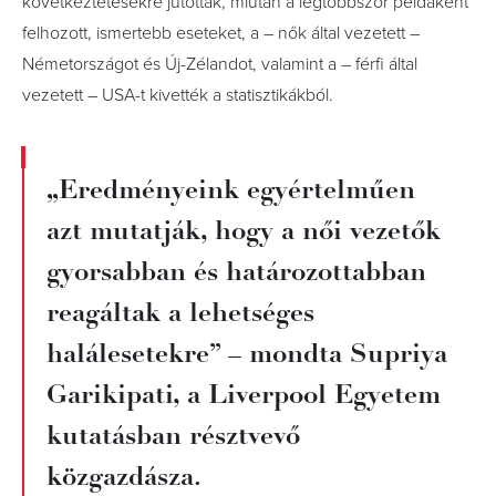
következtetésekre jutottak, miután a legtöbbször példaként
felhozott, ismertebb eseteket, a – nők által vezetett –
Németországot és Új-Zélandot, valamint a – férfi által
vezetett – USA-t kivették a statisztikákból.
„Eredményeink egyértelműen
azt mutatják, hogy a női vezetők
gyorsabban és határozottabban
reagáltak a lehetséges
halálesetekre” – mondta Supriya
Garikipati, a Liverpool Egyetem
kutatásban résztvevő
közgazdásza.