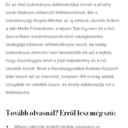
Ez az első tudományos alátámasztása ennek a járvány
során többször előkerülő feltételezésnek. Bár a
németországi Angela Merkel, az új-zélandi Jacinda Ardern,
a dán Mette Frederiksen, a tajvani Tsai Ing-wen és a finn
Sanna Marin eredményesnek tűnő válságkezelési
stratégiája többször reflektorfénybe került, de eddig
tudományos elemzés nem támasztotta alá azt a sejtést,
hogy összefüggés lehet a jobb teljesítmény és a női
vezetők között. Most a Gazdaságpolitikai Kutatási Központ
tette közzé azt az elemzést, melyben 194 ország adatait
vizsgálták és vetették össze, és amely alátámasztja ezt a
feltételezést.
Tovább olvasnál? Erről lesz még szó:
Milyen változók mellett jutottak ugyanarra az