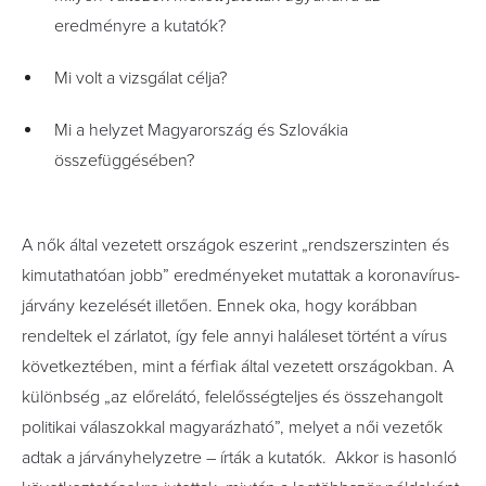
eredményre a kutatók?
Mi volt a vizsgálat célja?
Mi a helyzet Magyarország és Szlovákia
összefüggésében?
A nők által vezetett országok eszerint „rendszerszinten és
kimutathatóan jobb” eredményeket mutattak a koronavírus-
járvány kezelését illetően. Ennek oka, hogy korábban
rendeltek el zárlatot, így fele annyi haláleset történt a vírus
következtében, mint a férfiak által vezetett országokban. A
különbség „az előrelátó, felelősségteljes és összehangolt
politikai válaszokkal magyarázható”, melyet a női vezetők
adtak a járványhelyzetre – írták a kutatók. Akkor is hasonló