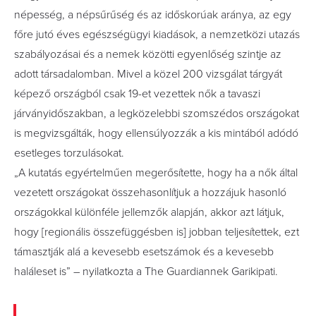
népesség, a népsűrűség és az időskorúak aránya, az egy
főre jutó éves egészségügyi kiadások, a nemzetközi utazás
szabályozásai és a nemek közötti egyenlőség szintje az
adott társadalomban. Mivel a közel 200 vizsgálat tárgyát
képező országból csak 19-et vezettek nők a tavaszi
járványidőszakban, a legközelebbi szomszédos országokat
is megvizsgálták, hogy ellensúlyozzák a kis mintából adódó
esetleges torzulásokat.
„A kutatás egyértelműen megerősítette, hogy ha a nők által
vezetett országokat összehasonlítjuk a hozzájuk hasonló
országokkal különféle jellemzők alapján, akkor azt látjuk,
hogy [regionális összefüggésben is] jobban teljesítettek, ezt
támasztják alá a kevesebb esetszámok és a kevesebb
haláleset is” – nyilatkozta a The Guardiannek Garikipati.