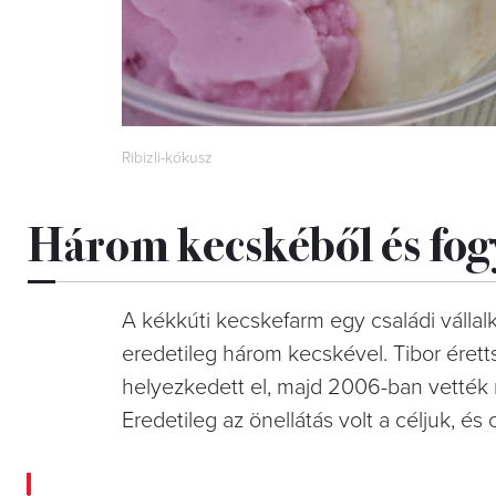
Ribizli-kókusz
Három kecskéből és fogy
A kékkúti kecskefarm egy családi vállal
eredetileg három kecskével. Tibor érett
helyezkedett el, majd 2006-ban vették m
Eredetileg az önellátás volt a céljuk, és 