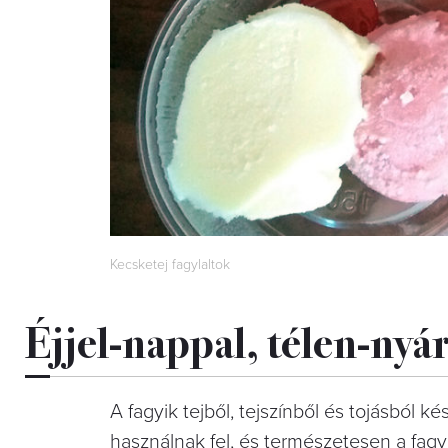
Kecsketej fagylaltok
Éjjel-nappal, télen-nyá
A fagyik tejből, tejszínből és tojásból 
használnak fel, és természetesen a fagyl