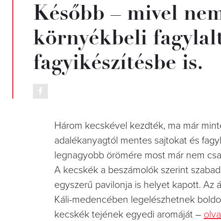
Később – mivel nem
környékbeli fagylal
fagyikészítésbe is.
Három kecskével kezdték, ma már minte
adalékanyagtól mentes sajtokat és fagyl
legnagyobb örömére most már nem cs
A kecskék a beszámolók szerint szaba
egyszerű pavilonja is helyet kapott. Az 
Káli-medencében legelészhetnek boldogan
kecskék tejének egyedi aromáját –
olv