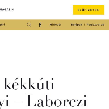
 MAGAZIN
ELŐFIZETEK
ztró
Hírlevél
Belépek
Regisztrálok
a kékkúti
yi – Laborczi