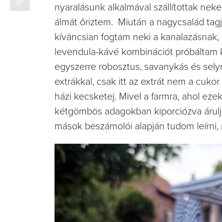
nyaralásunk alkalmával szállítottak nek
álmát őriztem. Miután a nagycsalád tagja
kíváncsian fogtam neki a kanalazásnak,
levendula-kávé kombinációt próbáltam ki
egyszerre robosztus, savanykás és sely
extrákkal, csak itt az extrát nem a cukor
házi kecsketej. Mivel a farmra, ahol e
kétgömbös adagokban kiporciózva áruljá
mások beszámolói alapján tudom leírni, 