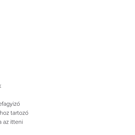
k
efagyizó
khoz tartozó
az itteni