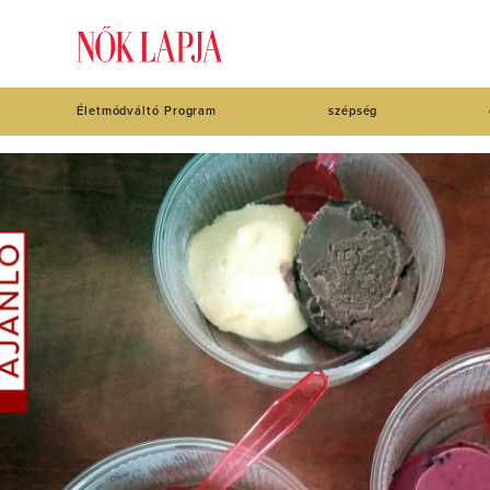
Életmódváltó Program
szépség