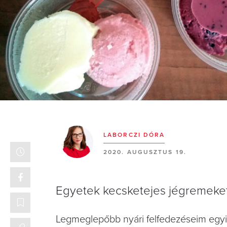
LABORCZI DÓRA
2020. AUGUSZTUS 19.
Egyetek kecsketejes jégremeket
Legmeglepőbb nyári felfedezéseim egyike