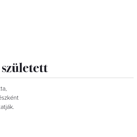
született
ta,
részként
atják.