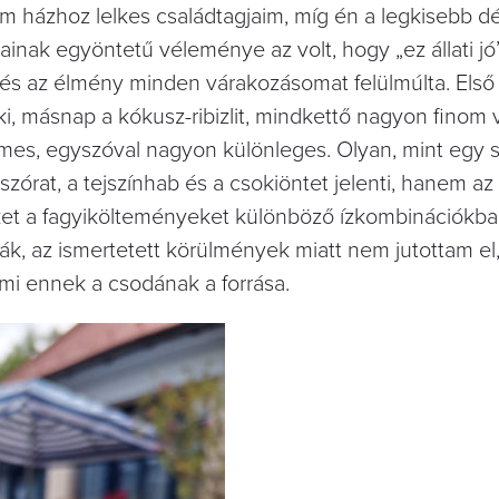
em házhoz lelkes családtagjaim, míg én a legkisebb dé
inak egyöntetű véleménye az volt, hogy „ez állati jó”
 és az élmény minden várakozásomat felülmúlta. Első
, másnap a kókusz-ribizlit, mindkettő nagyon finom v
mes, egyszóval nagyon különleges. Olyan, mint egy s
 szórat, a tejszínhab és a csokiöntet jelenti, hanem az 
zeket a fagyikölteményeket különböző ízkombinációkba
k, az ismertetett körülmények miatt nem jutottam el
mi ennek a csodának a forrása.