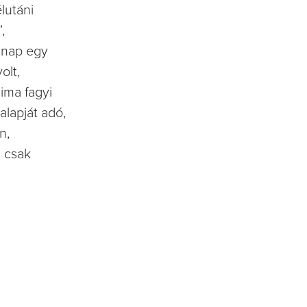
lutáni
,
 nap egy
olt,
ima fagyi
alapját adó,
n,
, csak