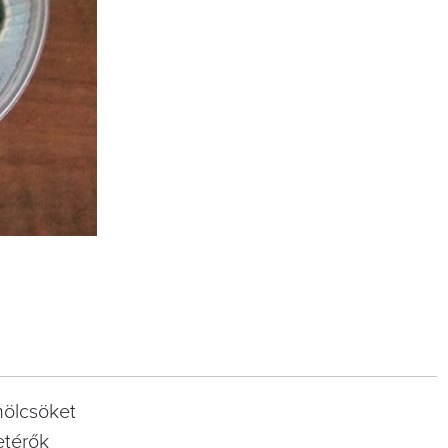
ümölcsöket
etérők