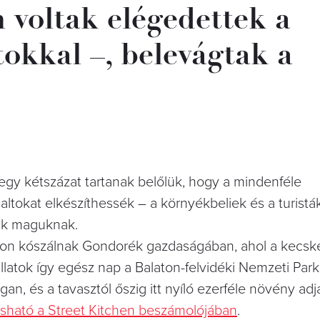
 voltak elégedettek a
tokkal –, belevágtak a
gy kétszázat tartanak belőlük, hogy a mindenféle
altokat elkészíthessék – a környékbeliek és a turistá
ak maguknak.
don kószálnak Gondorék gazdaságában, ahol a kecsk
állatok így egész nap a Balaton-felvidéki Nemzeti Par
, és a tavasztól őszig itt nyíló ezerféle növény adja 
asható a Street Kitchen beszámolójában
.