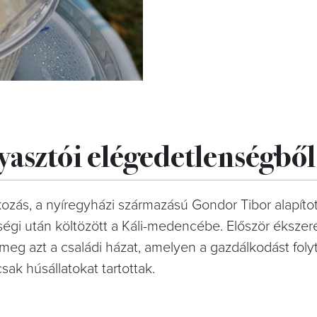
asztói elégedetlenségből 
kozás, a nyíregyházi származású Gondor Tibor alapítot
ségi után költözött a Káli-medencébe. Először éksze
eg azt a családi házat, amelyen a gazdálkodást folyt
csak húsállatokat tartottak.