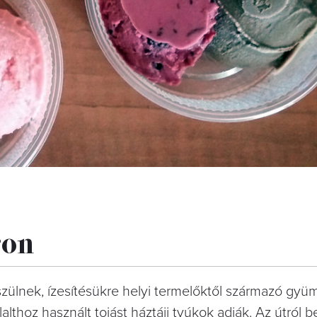
ron
készülnek, ízesítésükre helyi termelőktől származó gy
althoz használt tojást háztáji tyúkok adják. Az útról b