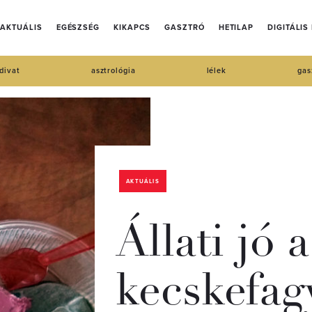
AKTUÁLIS
EGÉSZSÉG
KIKAPCS
GASZTRÓ
HETILAP
DIGITÁLIS
divat
asztrológia
lélek
gas
AKTUÁLIS
Állati jó 
kecskefag