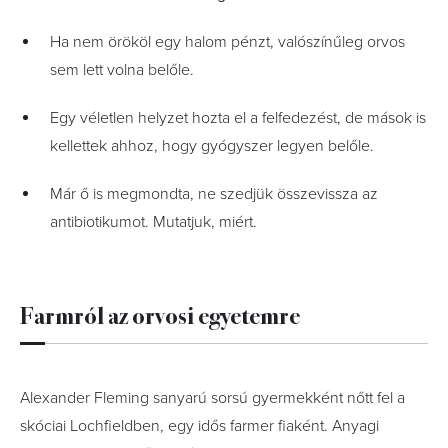
Ha nem örököl egy halom pénzt, valószínűleg orvos
sem lett volna belőle.
Egy véletlen helyzet hozta el a felfedezést, de mások is
kellettek ahhoz, hogy gyógyszer legyen belőle.
Már ő is megmondta, ne szedjük összevissza az
antibiotikumot. Mutatjuk, miért.
Farmról az orvosi egyetemre
Alexander Fleming sanyarú sorsú gyermekként nőtt fel a
skóciai Lochfieldben, egy idős farmer fiaként. Anyagi