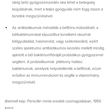
ideig tartó gyógyszerszedés oka lehet a betegség
kiújulásának, mert a teljes gyógyulás nem függ össze a
tünetek megszűnésével.
Az antibiotikumok mérséklik a bélflóra működését, a
bélbaktériumokat elpusztítva tünetként okozhat
bélgyulladást, hasmenést, vagy székrekedést, ezért
széles spektrumú antibiotikumos kezelés mellett mindig
ajánlott a bél baktériumflóráját probiotikus gyógyszerrel
segíteni. A probiotikumok jótékony hatású
baktériumok, amelyek helyrebillentik a bélflórát, ezzel
erősítve az immunrendszert és segítik a vitaminhiány
megszűnését.
(Kiemelt kép: Penicillin minta eredeti csomagolásban, 1950
körül.