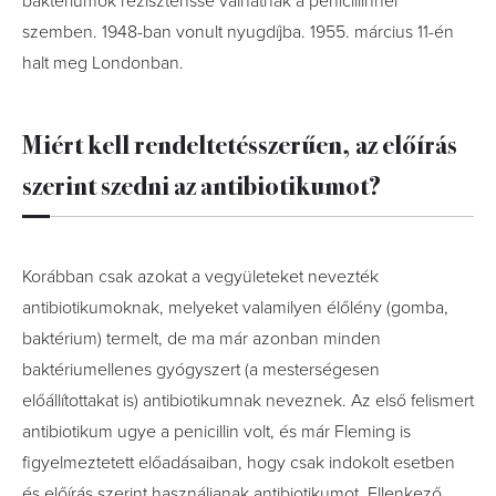
baktériumok rezisztenssé válhatnak a penicillinnel
szemben. 1948-ban vonult nyugdíjba. 1955. március 11-én
halt meg Londonban.
Miért kell rendeltetésszerűen, az előírás
szerint szedni az antibiotikumot?
Korábban csak azokat a vegyületeket nevezték
antibiotikumoknak, melyeket valamilyen élőlény (gomba,
baktérium) termelt, de ma már azonban minden
baktériumellenes gyógyszert (a mesterségesen
előállítottakat is) antibiotikumnak neveznek. Az első felismert
antibiotikum ugye a penicillin volt, és már Fleming is
figyelmeztetett előadásaiban, hogy csak indokolt esetben
és előírás szerint használjanak antibiotikumot. Ellenkező