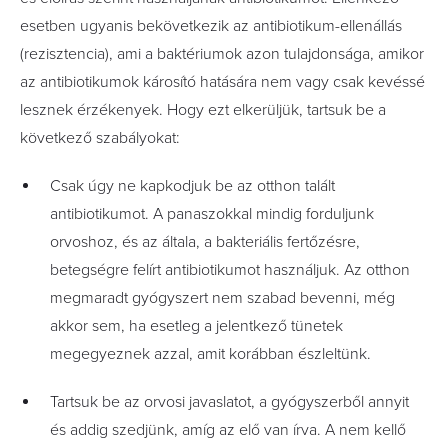
esetben ugyanis bekövetkezik az antibiotikum-ellenállás
(rezisztencia), ami a baktériumok azon tulajdonsága, amikor
az antibiotikumok károsító hatására nem vagy csak kevéssé
lesznek érzékenyek. Hogy ezt elkerüljük, tartsuk be a
következő szabályokat:
Csak úgy ne kapkodjuk be az otthon talált
antibiotikumot. A panaszokkal mindig forduljunk
orvoshoz, és az általa, a bakteriális fertőzésre,
betegségre felírt antibiotikumot használjuk. Az otthon
megmaradt gyógyszert nem szabad bevenni, még
akkor sem, ha esetleg a jelentkező tünetek
megegyeznek azzal, amit korábban észleltünk.
Tartsuk be az orvosi javaslatot, a gyógyszerből annyit
és addig szedjünk, amíg az elő van írva. A nem kellő