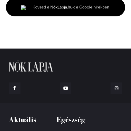
minute,
Kövesd a
NőkLapja.hu
-t a Google hírekben!
42
seconds
Aktuális
Egészség