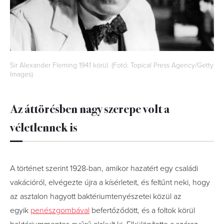
Sir Alexander Fleming 1941 körül. (Fotó: Topical Press Agency/Getty
Images)
Az áttörésben nagy szerepe volt a
véletlennek is
A történet szerint 1928-ban, amikor hazatért egy családi
vakációról, elvégezte újra a kísérleteit, és feltűnt neki, hogy
az asztalon hagyott baktériumtenyészetei közül az
egyik
penészgombával
befertőződött, és a foltok körül