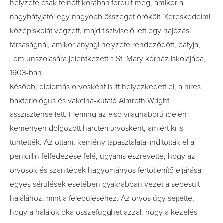
helyzete csak felnőtt korában fordult meg, amikor a
nagybátyjától egy nagyobb összeget örökölt. Kereskedelmi
középiskolát végzett, majd tisztviselő lett egy hajózási
társaságnál, amikor anyagi helyzete rendeződött, bátyja,
Tom unszolására jelentkezett a St. Mary kórház iskolájába,
1903-ban.
Később, diplomás orvosként is itt helyezkedett el, a híres
bakteriológus és vakcina-kutató Almroth Wright
asszisztense lett. Fleming az első világháború idején
keményen dolgozott harctéri orvosként, amiért ki is
tüntették. Az ottani, kemény tapasztalatai indították el a
penicillin felfedezése felé, ugyanis észrevette, hogy az
orvosok és szanitécek hagyományos fertőtlenítő eljárása
egyes sérülések esetében gyakrabban vezet a sebesült
halálához, mint a felépüléséhez. Az orvos úgy sejtette,
hogy a halálok oka összefügghet azzal, hogy a kezelés