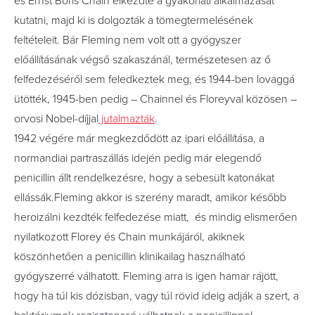
és Ernst Boris Chain elkezdte a gyakorlati alkalmazását
kutatni, majd ki is dolgozták a tömegtermelésének
feltételeit. Bár Fleming nem volt ott a gyógyszer
előállításának végső szakaszánál, természetesen az ő
felfedezéséről sem feledkeztek meg, és 1944-ben lovaggá
ütötték, 1945-ben pedig – Chainnel és Floreyval közösen –
orvosi Nobel-díjjal
jutalmazták
.
1942 végére már megkezdődött az ipari előállítása, a
normandiai partraszállás idején pedig már elegendő
penicillin állt rendelkezésre, hogy a sebesült katonákat
ellássák.Fleming akkor is szerény maradt, amikor később
heroizálni kezdték felfedezése miatt, és mindig elismerően
nyilatkozott Florey és Chain munkájáról, akiknek
köszönhetően a penicillin klinikailag használható
gyógyszerré válhatott. Fleming arra is igen hamar rájött,
hogy ha túl kis dózisban, vagy túl rövid ideig adják a szert, a