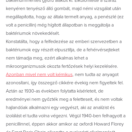
baktériummentes gyűrű alakult ki. Elkülönítette a száraz
kenyéren tenyésző álló gombát, majd némi vizsgálat után
megállapította, hogy az általa termelt anyag, a penészlé (ez
volt a penicillin) még hígított állapotban is meggátolja a
baktériumok növekedését.
Konstatálta, hogy a felfedezése az emberi szervezetben a
baktériumok egy részét elpusztítja, de a fehérvérsejteket
nem támadja meg, ezért alkalmas lehet a
mikroorganizmusok okozta fertőzések helyi kezelésére.
Azonban mivel nem volt kémikus
, nem tudta az anyagot
azonosítani, így összegző cikkére évekig nem figyeltek fel.
Aztán az 1930-as években folytatta kísérleteit, de
eredményei nem győzték meg a feletteseit, és nem voltak
hajlandóak alkalmazni egy vegyészt, aki az analízist és
izolálást el tudta volna végezni. Végül 1940-ben felhagyott a
penicillinnel, éppen akkor amikor az oxfordi Howard Florey