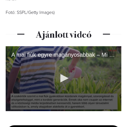
Fotó: SSPL/Getty Images)
Ajánlott videó
A mai fiúk egyre magányosabbak – Mi ennek az oka?
0
seconds
of
1