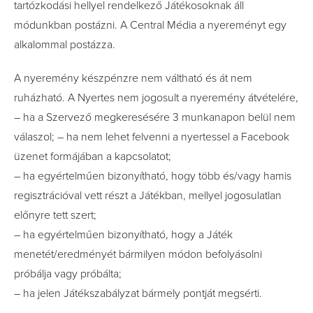
tartózkodási hellyel rendelkező Játékosoknak áll
módunkban postázni. A Central Média a nyereményt egy
alkalommal postázza.
A nyeremény készpénzre nem váltható és át nem
ruházható. A Nyertes nem jogosult a nyeremény átvételére,
– ha a Szervező megkeresésére 3 munkanapon belül nem
válaszol; – ha nem lehet felvenni a nyertessel a Facebook
üzenet formájában a kapcsolatot;
– ha egyértelműen bizonyítható, hogy több és/vagy hamis
regisztrációval vett részt a Játékban, mellyel jogosulatlan
előnyre tett szert;
– ha egyértelműen bizonyítható, hogy a Játék
menetét/eredményét bármilyen módon befolyásolni
próbálja vagy próbálta;
– ha jelen Játékszabályzat bármely pontját megsérti.