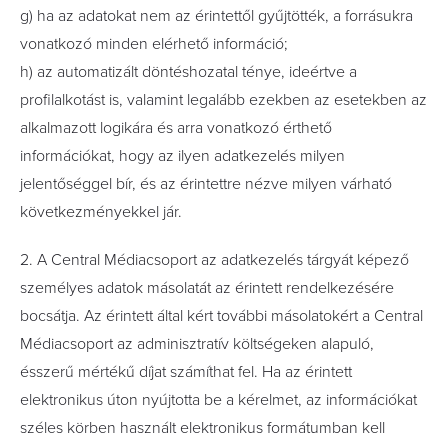
g) ha az adatokat nem az érintettől gyűjtötték, a forrásukra
vonatkozó minden elérhető információ;
h) az automatizált döntéshozatal ténye, ideértve a
profilalkotást is, valamint legalább ezekben az esetekben az
alkalmazott logikára és arra vonatkozó érthető
információkat, hogy az ilyen adatkezelés milyen
jelentőséggel bír, és az érintettre nézve milyen várható
következményekkel jár.
2. A Central Médiacsoport az adatkezelés tárgyát képező
személyes adatok másolatát az érintett rendelkezésére
bocsátja. Az érintett által kért további másolatokért a Central
Médiacsoport az adminisztratív költségeken alapuló,
ésszerű mértékű díjat számíthat fel. Ha az érintett
elektronikus úton nyújtotta be a kérelmet, az információkat
széles körben használt elektronikus formátumban kell