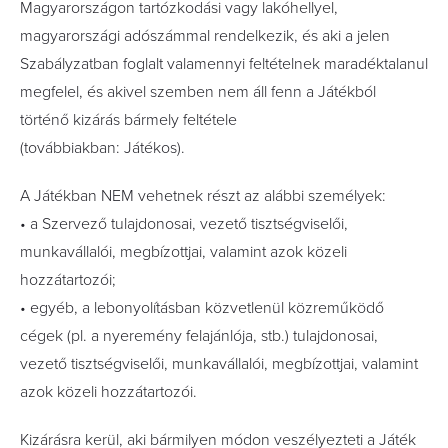
Magyarországon tartózkodási vagy lakóhellyel,
magyarországi adószámmal rendelkezik, és aki a jelen
Szabályzatban foglalt valamennyi feltételnek maradéktalanul
megfelel, és akivel szemben nem áll fenn a Játékból
történő kizárás bármely feltétele
(továbbiakban: Játékos).
A Játékban NEM vehetnek részt az alábbi személyek:
• a Szervező tulajdonosai, vezető tisztségviselői,
munkavállalói, megbízottjai, valamint azok közeli
hozzátartozói;
• egyéb, a lebonyolításban közvetlenül közreműködő
cégek (pl. a nyeremény felajánlója, stb.) tulajdonosai,
vezető tisztségviselői, munkavállalói, megbízottjai, valamint
azok közeli hozzátartozói.
Kizárásra kerül, aki bármilyen módon veszélyezteti a Játék