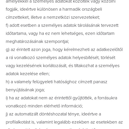
amelyekkel a személyes adatokat közölték vagy közölni
fogják, ideértve különösen a harmadik országbeli
címzetteket, illetve a nemzetközi szervezeteket;
f) adott esetben a személyes adatok tárolásának tervezett
időtartama, vagy ha ez nem lehetséges, ezen időtartam
meghatározásának szempontjai;
g) az érintett azon joga, hogy kérelmezheti az adatkezelőtől
a rá vonatkozó személyes adatok helyesbítését, törlését
vagy kezelésének korlátozását, és tiltakozhat a személyes
adatok kezelése ellen;
h) a valamely felügyeleti hatósághoz címzett panasz
benyújtásának joga;
i) ha az adatokat nem az érintettől gyűjtötték, a forrásukra
vonatkozó minden elérhető információ;
j) az automatizált döntéshozatal ténye, ideértve a
profilalkotást is, valamint legalább ezekben az esetekben az