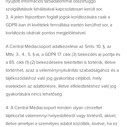
nyújtott információs társadalommal összefüggő
szolgáltatások kínálásával kapcsolatosan került sor.
3. A jelen fejezetben foglalt jogok korlátozására csak a
GDPR-ban írt kivételek fennállása esetén kerülhet sor, a
korlátozás okának pontos megjelölésével.
A Central Médiacsoport adatkezelése az Smtv. 10. §, az
Mttv. 3., 4., 5. §-ai, a GDPR 17. cikk (3) bekezdés a) pontja és
a 85. cikk (1)-(2) bekezdéseire tekintettel is történik, illetve
történhet, azaz a véleménynyilvánítás szabadságához és a
tájékozódáshoz való jog gyakorlása céljából, mely
esetekben az adattörlésre, illetve elfeledtetéshez való jog
gyakorlására nincs lehetőség.
4. A Central Médiacsoport minden olyan címzettet
tájékoztat valamennyi helyesbítésről vagy törlésről, akivel,
illetve amellyel a személyes adatot közölték, kivéve, ha ez