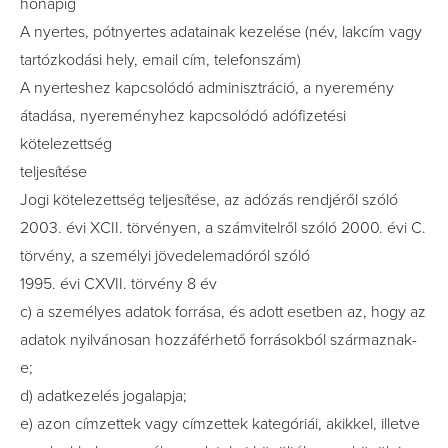
hónapig
A nyertes, pótnyertes adatainak kezelése (név, lakcím vagy
tartózkodási hely, email cím, telefonszám)
A nyerteshez kapcsolódó adminisztráció, a nyeremény
átadása, nyereményhez kapcsolódó adófizetési
kötelezettség
teljesítése
Jogi kötelezettség teljesítése, az adózás rendjéről szóló
2003. évi XCII. törvényen, a számvitelről szóló 2000. évi C.
törvény, a személyi jövedelemadóról szóló
1995. évi CXVII. törvény 8 év
c) a személyes adatok forrása, és adott esetben az, hogy az
adatok nyilvánosan hozzáférhető forrásokból származnak-
e;
d) adatkezelés jogalapja;
e) azon címzettek vagy címzettek kategóriái, akikkel, illetve