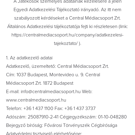
A Játékosok személyes adatainak kezelésére a jelen
Egyedi Adatkezelési Tájékoztató irányadó. Az itt nem
szabályozott kérdéseket a Central Médiacsoport Zrt.
Általános Adatkezelési tájékoztatója fejti ki részletesen (link:
https://centralmediacsoport.hu/company/adatkezelesi-
tajekoztato/ ).
1. Az adatkezelő adatai
Adatkezelő, üzemeltető: Central Médiacsoport Zrt.
Cím: 1037 Budapest, Montevideo u. 9. Central
Médiacsoport Zrt. 1872 Budapest
E-mail: info@centralmediacsoport.hu Web:
www.centralmediacsoport.hu
Telefon: +36 1 437 1100 Fax: +36 1 437 3737
Adószám: 25087910-2-41 Cégjegyzékszám: 01-10-048280
Bejegyző bíróság: Fővárosi Törvényszék Cégbírósága
Adatvédelmi tisztviselő elérhetősége: