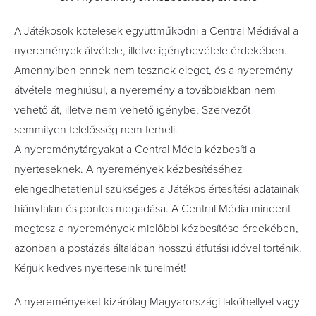
A Játékosok kötelesek együttműködni a Central Médiával a
nyeremények átvétele, illetve igénybevétele érdekében.
Amennyiben ennek nem tesznek eleget, és a nyeremény
átvétele meghiúsul, a nyeremény a továbbiakban nem
vehető át, illetve nem vehető igénybe, Szervezőt
semmilyen felelősség nem terheli.
A nyereménytárgyakat a Central Média kézbesíti a
nyerteseknek. A nyeremények kézbesítéséhez
elengedhetetlenül szükséges a Játékos értesítési adatainak
hiánytalan és pontos megadása. A Central Média mindent
megtesz a nyeremények mielőbbi kézbesítése érdekében,
azonban a postázás általában hosszú átfutási idővel történik.
Kérjük kedves nyerteseink türelmét!
A nyereményeket kizárólag Magyarországi lakóhellyel vagy