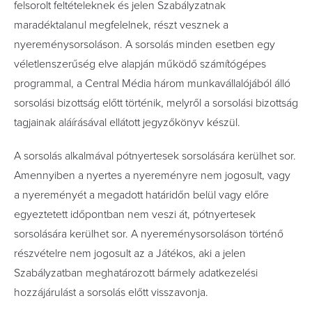
felsorolt feltételeknek és jelen Szabályzatnak
maradéktalanul megfelelnek, részt vesznek a
nyereménysorsoláson. A sorsolás minden esetben egy
véletlenszerűség elve alapján működő számítógépes
programmal, a Central Média három munkavállalójából álló
sorsolási bizottság előtt történik, melyről a sorsolási bizottság
tagjainak aláírásával ellátott jegyzőkönyv készül.
A sorsolás alkalmával pótnyertesek sorsolására kerülhet sor.
Amennyiben a nyertes a nyereményre nem jogosult, vagy
a nyereményét a megadott határidőn belül vagy előre
egyeztetett időpontban nem veszi át, pótnyertesek
sorsolására kerülhet sor. A nyereménysorsoláson történő
részvételre nem jogosult az a Játékos, aki a jelen
Szabályzatban meghatározott bármely adatkezelési
hozzájárulást a sorsolás előtt visszavonja.