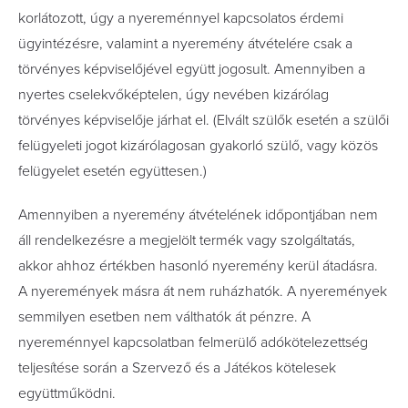
korlátozott, úgy a nyereménnyel kapcsolatos érdemi
ügyintézésre, valamint a nyeremény átvételére csak a
törvényes képviselőjével együtt jogosult. Amennyiben a
nyertes cselekvőképtelen, úgy nevében kizárólag
törvényes képviselője járhat el. (Elvált szülők esetén a szülői
felügyeleti jogot kizárólagosan gyakorló szülő, vagy közös
felügyelet esetén együttesen.)
Amennyiben a nyeremény átvételének időpontjában nem
áll rendelkezésre a megjelölt termék vagy szolgáltatás,
akkor ahhoz értékben hasonló nyeremény kerül átadásra.
A nyeremények másra át nem ruházhatók. A nyeremények
semmilyen esetben nem válthatók át pénzre. A
nyereménnyel kapcsolatban felmerülő adókötelezettség
teljesítése során a Szervező és a Játékos kötelesek
együttműködni.