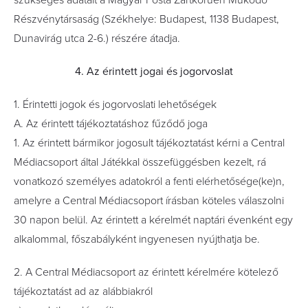
szükséges adatait a Magyar Posta Zártkörűen Működő
Részvénytársaság (Székhelye: Budapest, 1138 Budapest,
Dunavirág utca 2-6.) részére átadja.
4. Az érintett jogai és jogorvoslat
1. Érintetti jogok és jogorvoslati lehetőségek
A. Az érintett tájékoztatáshoz fűződő joga
1. Az érintett bármikor jogosult tájékoztatást kérni a Central
Médiacsoport által Játékkal összefüggésben kezelt, rá
vonatkozó személyes adatokról a fenti elérhetősége(ke)n,
amelyre a Central Médiacsoport írásban köteles válaszolni
30 napon belül. Az érintett a kérelmét naptári évenként egy
alkalommal, főszabályként ingyenesen nyújthatja be.
2. A Central Médiacsoport az érintett kérelmére kötelező
tájékoztatást ad az alábbiakról