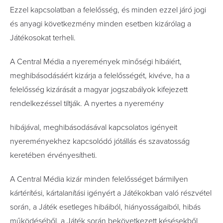
Ezzel kapcsolatban a felelősség, és minden ezzel járó jogi
és anyagi következmény minden esetben kizárólag a
Játékosokat terheli.
A Central Média a nyeremények minőségi hibáiért,
meghibásodásáért kizárja a felelősségét, kivéve, ha a
felelősség kizárását a magyar jogszabályok kifejezett
rendelkezéssel tiltják. A nyertes a nyeremény
hibájával, meghibásodásával kapcsolatos igényeit
nyereményekhez kapcsolódó jótállás és szavatosság
keretében érvényesítheti.
A Central Média kizár minden felelősséget bármilyen
kártérítési, kártalanítási igényért a Játékokban való részvétel
során, a Játék esetleges hibáiból, hiányosságaiból, hibás
működéséből, a Játék során bekövetkezett késésekből