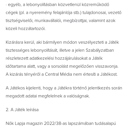
· egyéb, a lebonyolításban közvetlenül közreműködő
cégek (pl. a nyeremény felajánlója stb.) tulajdonosai, vezető
tisztségviselői, munkavállalói, megbízottjai, valamint azok
közeli hozzátartozói.
Kizárásra kerül, aki bármilyen módon veszélyezteti a Játék
tisztességes lebonyolítását, illetve a jelen Szabályzatban
részletezett adatkezelési hozzájárulásokat a Játék
időtartama alatt, vagy a sorsolást megelőzően visszavonja.
A kizárás tényéről a Central Média nem értesíti a Játékost.
A Játékos kijelenti, hogy a Játékra történő jelentkezés során
megadott adatai megfelelnek a valóságnak.
2. A Játék leírása
Nők Lapja magazin 2022/38-as lapszámában tudásalapú