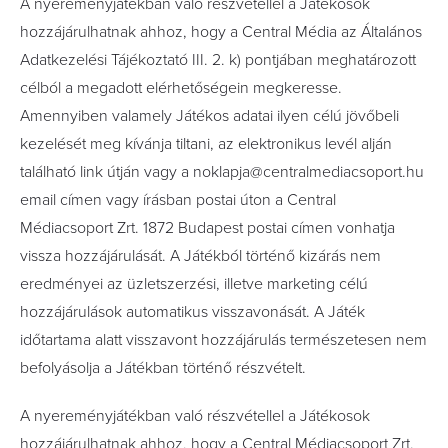
A nyereményjátékban való részvétellel a Játékosok
hozzájárulhatnak ahhoz, hogy a Central Média az Általános
Adatkezelési Tájékoztató III. 2. k) pontjában meghatározott
célból a megadott elérhetőségein megkeresse.
Amennyiben valamely Játékos adatai ilyen célú jövőbeli
kezelését meg kívánja tiltani, az elektronikus levél alján
található link útján vagy a noklapja@centralmediacsoport.hu
email címen vagy írásban postai úton a Central
Médiacsoport Zrt. 1872 Budapest postai címen vonhatja
vissza hozzájárulását. A Játékból történő kizárás nem
eredményei az üzletszerzési, illetve marketing célú
hozzájárulások automatikus visszavonását. A Játék
időtartama alatt visszavont hozzájárulás természetesen nem
befolyásolja a Játékban történő részvételt.
A nyereményjátékban való részvétellel a Játékosok
hozzájárulhatnak ahhoz, hogy a Central Médiacsoport Zrt.