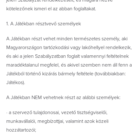
jelen Szabályzat rendelkezéseit, és magára nézve
kötelezőnek ismeri el az abban foglaltakat.
1. A Játékban résztvevő személyek
A Játékban részt vehet minden természetes személy, aki
Magyarországon tartózkodási vagy lakóhellyel rendelkezik,
és aki a jelen Szabályzatban foglalt valamennyi feltételnek
maradéktalanul megfelel, és akivel szemben nem áll fenn a
Játékból történő kizárás bármely feltétele (továbbiakban:
Játékos).
A Játékban NEM vehetnek részt az alábbi személyek:
· a szervező tulajdonosai, vezető tisztségviselői,
munkavállalói, megbízottjai, valamint azok közeli
hozzátartozói;