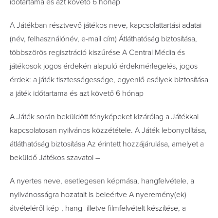
időtartama és azt követő 6 hónap
A Játékban résztvevő játékos neve, kapcsolattartási adatai
(név, felhasználónév, e-mail cím) Átláthatóság biztosítása,
többszörös regisztráció kiszűrése A Central Média és
játékosok jogos érdekén alapuló érdekmérlegelés, jogos
érdek: a játék tisztességessége, egyenlő esélyek biztosítása
a játék időtartama és azt követő 6 hónap
A Játék során beküldött fényképeket kizárólag a Játékkal
kapcsolatosan nyilvános közzététele. A Játék lebonyolítása,
átláthatóság biztosítása Az érintett hozzájárulása, amelyet a
beküldő Játékos szavatol –
A nyertes neve, esetlegesen képmása, hangfelvétele, a
nyilvánosságra hozatalt is beleértve A nyeremény(ek)
átvételéről kép-, hang- illetve filmfelvételt készítése, a