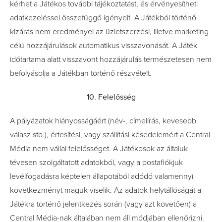
kérhet a Játékos további tájékoztatást, és érvényesítheti
adatkezeléssel összefüggő igényeit. A Játékból történő
kizárás nem eredményei az üzletszerzési, illetve marketing
célú hozzájárulások automatikus visszavonását. A Játék
időtartama alatt visszavont hozzájárulás természetesen nem
befolyásolja a Játékban történő részvételt.
10. Felelősség
A pályázatok hiányosságáért (név-, címelírás, kevesebb
válasz stb.), értesítési, vagy szállítási késedelemért a Central
Média nem vállal felelősséget. A Játékosok az általuk
tévesen szolgáltatott adatokból, vagy a postafiókjuk
levélfogadásra képtelen állapotából adódó valamennyi
következményt maguk viselik. Az adatok helytállóságát a
Játékra történő jelentkezés során (vagy azt követően) a
Central Média-nak általában nem áll módjában ellenőrizni.