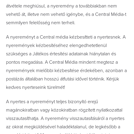
átvétele meghiúsul, a nyeremény a továbbiakban nem
vehető át, illetve nem vehető igénybe, és a Central Média-t
semmilyen felelősség nem terheli.
A nyereményt a Central média kézbesítteti a nyertesnek. A
nyeremények kézbesítéséhez elengedhetetlenül
szükséges a Játékos értesítési adatainak hiánytalan és
pontos megadása. A Central Média mindent megtesz a
nyeremények mielőbbi kézbesítése érdekében, azonban a
postázás általában hosszú átfutási idővel történik. Kérjük
kedves nyerteseink türelmét!
A nyertes a nyereményt teljes bizonyító erejű
magánokiratban vagy közokiratban rögzített nyilatkozattal
visszautasíthatja. A nyeremény visszautasításáról a nyertes
az okirat megküldésével haladéktalanul, de legkésőbb a