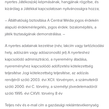
nyertes Játékos(ok) képmásának, hangjának rögzítse, és
kizárólag a Játékkal kapcsolatosan nyilvánosságra hozza;
– Átláthatóság biztosítása A Central Média jogos érdekén
alapuló érdekmérlegelés, jogos érdek: bizalomépítés, a
játék tisztaságának demonstrálása. –
A nyertes adatainak kezelése (név, lakcím vagy tartózkodási
hely, adószám vagy adóazonosító jel) A nyerteshez
kapcsolódó adminisztráció, a nyeremény átadása,
nyereményhez kapcsolódó adófizetési kötelezettség
teljesítése Jogi kötelezettség teljesítése, az adózás
rendjéről szóló 2003. évi XCII. törvényen, a számvitelről
szóló 2000. évi C. törvény, a személyi jövedelemadóról
szóló 1995. évi CXVII. törvény 8 év
Teljes név és e-mail cím a gazdasági reklámtevékenység