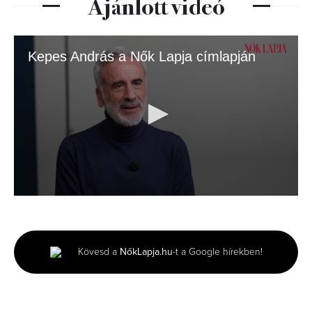
Ajánlott videó
Kepes András a Nők Lapja címlapján
0
seconds
of
4
minutes,
Kövesd a
NőkLapja.hu
-t a Google hírekben!
35
seconds