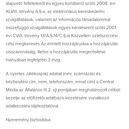
alapvető feltételeiről és egyes korlátairól szóló 2008. évi
XLVIII. törvény 6.§-a, az elektronikus kereskedelmi
szolgáltatások, valamint az információs társadalommal
összefüggő szolgáltatások egyes kérdéseiről szóló 2001.
évi CVIII. törvény 13/A.§-14/C.§-ai Közvetlen üzletszerzési
célú megkeresés Az érintett hozzájárulása a hozzájárulás
visszavonásáig, illetve a hozzájárulás megerősítése
hiányában legfeljebb 3 évig
A nyertes Játékos(ok) adatait (név, számlázási és
kézbesítési cím, nem, telefonszám, email cím) a Central
Média az Általános III.2. q) pontjában meghatározott célból
kezelje az előfizetői adatbázis kezelésére vonatkozó
adatkezelési tájékoztatóval
Nyeremény biztosítása