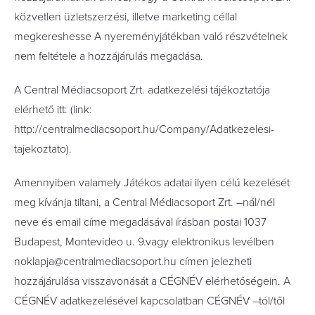
közvetlen üzletszerzési, illetve marketing céllal
megkereshesse A nyereményjátékban való részvételnek
nem feltétele a hozzájárulás megadása.
A Central Médiacsoport Zrt. adatkezelési tájékoztatója
elérhető itt: (link:
http://centralmediacsoport.hu/Company/Adatkezelesi-
tajekoztato).
Amennyiben valamely Játékos adatai ilyen célú kezelését
meg kívánja tiltani, a Central Médiacsoport Zrt. –nál/nél
neve és email címe megadásával írásban postai 1037
Budapest, Montevideo u. 9.vagy elektronikus levélben
noklapja@centralmediacsoport.hu címen jelezheti
hozzájárulása visszavonását a CÉGNÉV elérhetőségein. A
CÉGNÉV adatkezelésével kapcsolatban CÉGNÉV –tól/től