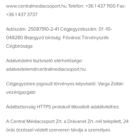
www.centralmediacsoport.hu Telefon: +36 1 437 1100 Fax:
+36 1 437 3737
Adószám: 25087910-2-41 Cégjegyzékszám: 01 -10-
048280 Bejegyző bíróság: Fővárosi Törvényszék
Cégbírósága
Adatvédelmi tisztviselő elérhetősége:
adatvedelem@centralmediacsoport.hu
Cégjegyzésre jogosult törvényes képviselő: Varga Zoltán
vezérigazgató
Adatbiztonság HTTPS protokoll titkosított adatátvitelhez.
A Central Médiacsoport Zrt. a Drávanet Zrt.-nél telepített, 24
órás őrzéssel védett szerveren tárolja a személyes