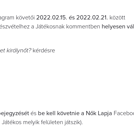
tagram követői
2022.02.15. és 2022.02.21.
között
 részvételhez a Játékosnak kommentben
helyesen vál
et királynőt?
kérdésre
 bejegyzését
és
be kell követnie a Nők Lapja
Facebo
Játékos melyik felületen játszik).