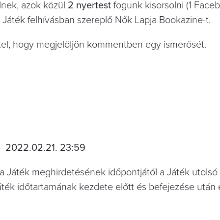
nek, azok közül
2 nyertest
fogunk kisorsolni (1 Faceb
 Játék felhívásban szereplő Nők Lapja Bookazine-t.
étel, hogy megjelöljön kommentben egy ismerősét.
– 2022.02.21. 23:59
i a Játék meghirdetésének időpontjától a Játék utolsó
Játék időtartamának kezdete előtt és befejezése után 