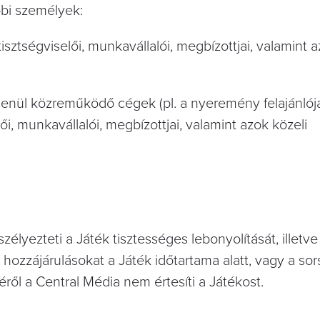
bbi személyek:
isztségviselői, munkavállalói, megbízottjai, valamint a
enül közreműködő cégek (pl. a nyeremény felajánlója,
ői, munkavállalói, megbízottjai, valamint azok közeli
élyezteti a Játék tisztességes lebonyolítását, illetve
hozzájárulásokat a Játék időtartama alatt, vagy a sor
ről a Central Média nem értesíti a Játékost.