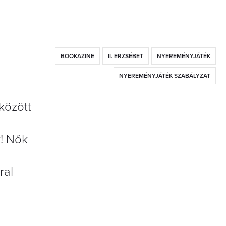
BOOKAZINE
II. ERZSÉBET
NYEREMÉNYJÁTÉK
NYEREMÉNYJÁTÉK SZABÁLYZAT
között
k! Nők
ral