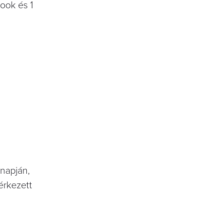
ook és 1
 napján,
érkezett