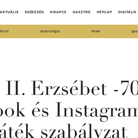
AKTUÁLIS
EGÉSZSÉG
KIKAPCS
GASZTRÓ
HETILAP
DIGITÁLIS
divat
asztrológia
lélek
gas
II. Erzsébet -7
ook és Instagra
ték szabályzat