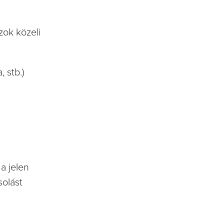
zok közeli
 stb.)
 a jelen
solást