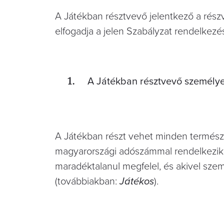
A Játékban résztvevő jelentkező a rész
elfogadja a jelen Szabályzat rendelkezé
A Játékban résztvevő személy
A Játékban részt vehet minden természe
magyarországi adószámmal rendelkezik, é
maradéktalanul megfelel, és akivel szem
(továbbiakban:
Játékos
).