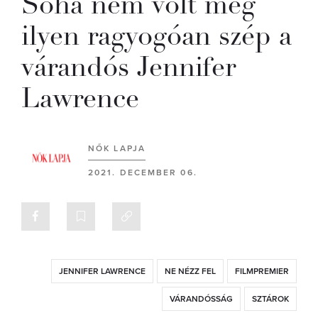
Soha nem volt még
ilyen ragyogóan szép a
várandós Jennifer
Lawrence
NŐK LAPJA
2021. DECEMBER 06.
JENNIFER LAWRENCE
NE NÉZZ FEL
FILMPREMIER
VÁRANDÓSSÁG
SZTÁROK