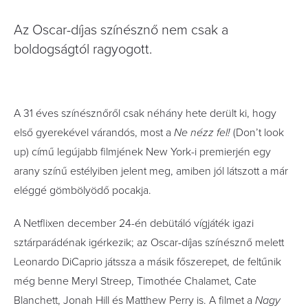
Az Oscar-díjas színésznő nem csak a
boldogságtól ragyogott.
A 31 éves színésznőről csak néhány hete derült ki, hogy
első gyerekével várandós, most a
Ne nézz fel!
(Don’t look
up) című legújabb filmjének New York-i premierjén egy
arany színű estélyiben jelent meg, amiben jól látszott a már
eléggé gömbölyödő pocakja.
A Netflixen december 24-én debütáló vígjáték igazi
sztárparádénak igérkezik; az Oscar-díjas színésznő melett
Leonardo DiCaprio játssza a másik főszerepet, de feltűnik
még benne Meryl Streep, Timothée Chalamet, Cate
Blanchett, Jonah Hill és Matthew Perry is. A filmet a
Nagy