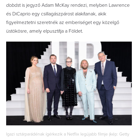
dobás
t is jegyző Adam McKay rendezi, melyben Lawrence
és DiCaprio egy csillagászpárost alakítanak, akik
figyelmeztetni szeretnék az emberiséget egy közelgő
üstökösre, amely elpusztítja a Földet.
Igazi sztárparádénak ígérkezik a Netflix legújabb filmje (kép: Getty