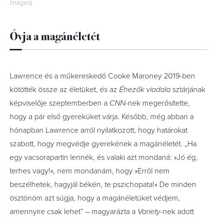
Images)
Óvja a magánéletét
Lawrence és a műkereskedő Cooke Maroney 2019-ben
kötötték össze az életüket, és az
Éhezők viadala
sztárjának
képviselője szeptemberben a
CNN
-nek megerősítette,
hogy a pár első gyereküket várja. Később, még abban a
hónapban Lawrence arról nyilatkozott, hogy határokat
szabott, hogy megvédje gyerekének a magánéletét. „Ha
egy vacsorapartin lennék, és valaki azt mondaná: »Jó ég,
terhes vagy!«, nem mondanám, hogy »Erről nem
beszélhetek, hagyjál békén, te pszichopata!« De minden
ösztönöm azt súgja, hogy a magánéletüket védjem,
amennyire csak lehet” – magyarázta a
Variety
-nek adott