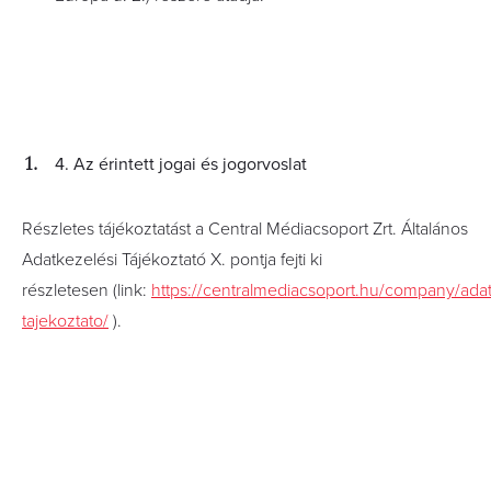
4. Az érintett jogai és jogorvoslat
Részletes tájékoztatást a Central Médiacsoport Zrt. Általános
Adatkezelési Tájékoztató X. pontja
fejti ki
részletesen
(link:
https://centralmediacsoport.hu/company/adat
tajekoztato/
).