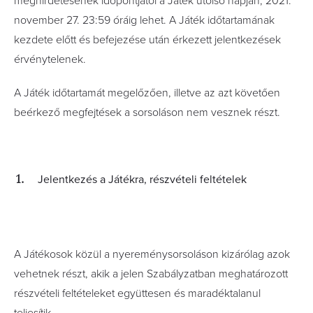
meghirdetésének időpontjától a Játék utolsó napján, 2021.
november 27. 23:59 óráig lehet. A Játék időtartamának
kezdete előtt és befejezése után érkezett jelentkezések
érvénytelenek.
A Játék időtartamát megelőzően, illetve az azt követően
beérkező megfejtések a sorsoláson nem vesznek részt.
Jelentkezés a Játékra, részvételi feltételek
A Játékosok közül a nyereménysorsoláson kizárólag azok
vehetnek részt, akik a jelen Szabályzatban meghatározott
részvételi feltételeket együttesen és maradéktalanul