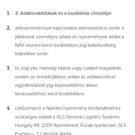
3. Adattovábbítások és a továbbítás címzettjei
a)Anyereménnyel kapcsolatos adminisztráció során a
játékosok személyes adatai és nyeremények adatai a
NAV részére kerül továbbításra jogi kötelezettség
teljesítése során.
b) Jogi vita, hatósági eljárás vagy csalárd magatartás
esetén az érintett játékos adatai az adatkezelővel
együttműködő jogi képviselőkhöz illetve
tanácsadókhoz kerül továbbításra.
c)ASzervező a Nyertes nyeremény kézbesítéséhez
szükséges adatait a GLS General Logistics Systems
Hungary Kft. (2351 Alsónémedi, Északi Iparterület, GLS
Európa u. 2.) részére átadja.