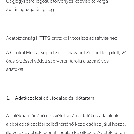
Cégjegyzésre jogosult törvényes képviselő: Varga
Zoltán, igazgatósági tag
Adatbiztonság HTTPS protokoll titkosított adatátvitelhez.
A Central Médiacsoport Zrt. a Drávanet Zrt.-nél telepített, 24
órás őrzéssel védett szerveren tárolja a személyes
adatokat.
Adatkezelési cél, jogalap és időtartam
A Játékban történő részvétel során a Játékos adatainak
alábbi adatkezelési célból történő kezeléséhez járul hozzá,
illetve az alábbiak szerinti jogalap keletkezik.
A Játék során