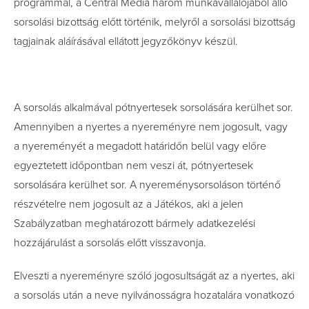
programmal, a Central Média három munkavállalójából álló
sorsolási bizottság előtt történik, melyről a sorsolási bizottság
tagjainak aláírásával ellátott jegyzőkönyv készül.
A sorsolás alkalmával pótnyertesek sorsolására kerülhet sor.
Amennyiben a nyertes a nyereményre nem jogosult, vagy
a nyereményét a megadott határidőn belül vagy előre
egyeztetett időpontban nem veszi át, pótnyertesek
sorsolására kerülhet sor. A nyereménysorsoláson történő
részvételre nem jogosult az a Játékos, aki a jelen
Szabályzatban meghatározott bármely adatkezelési
hozzájárulást a sorsolás előtt visszavonja.
Elveszti a nyereményre szóló jogosultságát az a nyertes, aki
a sorsolás után a neve nyilvánosságra hozatalára vonatkozó