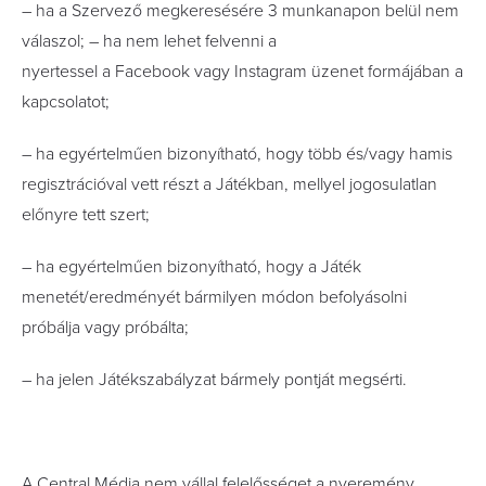
– ha a Szervező megkeresésére 3 munkanapon belül nem
válaszol; – ha nem lehet felvenni a
nyertessel a Facebook vagy Instagram üzenet formájában a
kapcsolatot;
– ha egyértelműen bizonyítható, hogy több és/vagy hamis
regisztrációval vett részt a Játékban, mellyel jogosulatlan
előnyre tett szert;
– ha egyértelműen bizonyítható, hogy a Játék
menetét/eredményét bármilyen módon befolyásolni
próbálja vagy próbálta;
– ha jelen Játékszabályzat bármely pontját megsérti.
A Central Média nem vállal felelősséget a nyeremény