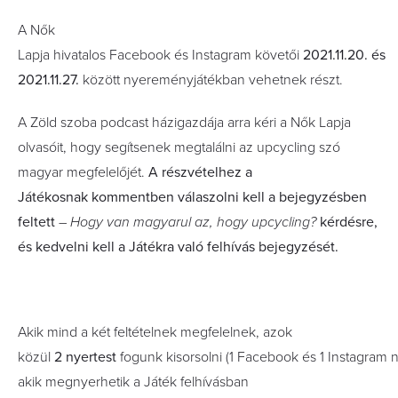
A
Nők
Lapja
hivatalos Facebook és Instagram követői
2021.11.20. és
2021.11.27.
között nyereményjátékban vehetnek részt.
A Zöld szoba podcast házigazdája arra kéri a Nők Lapja
olvasóit, hogy segítsenek megtalálni az upcycling szó
magyar megfelelőjét.
A részvételhez a
Játékosnak kommentben válaszolni kell a bejegyzésben
feltett
–
Hogy van magyarul az, hogy upcycling?
kérdésre,
és kedvelni kell a Játékra való felhívás bejegyzését.
Akik mind a
két
feltételnek megfelelnek, azok
közül
2 nyertest
fogunk kisorsolni (1 Facebook és 1 Instagram n
akik megnyerhetik a Játék felhívásban