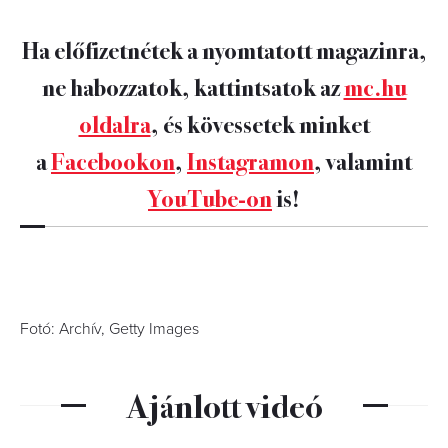
Ha előfizetnétek a nyomtatott magazinra,
ne habozzatok, kattintsatok az
mc.hu
oldalra
, és kövessetek minket
a
Facebookon
,
Instagramon
, valamint
YouTube-on
is!
Fotó: Archív, Getty Images
Ajánlott videó