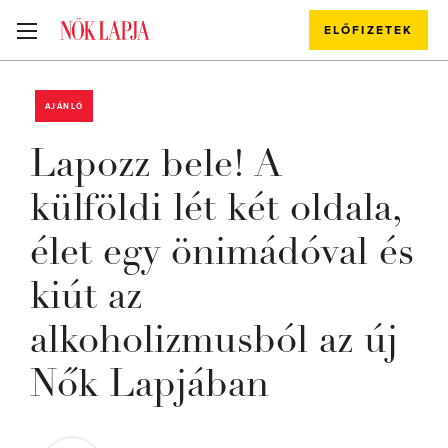
ELŐFIZETEK
AJÁNLÓ
Lapozz bele! A
külföldi lét két oldala,
élet egy önimádóval és
kiút az
alkoholizmusból az új
Nők Lapjában