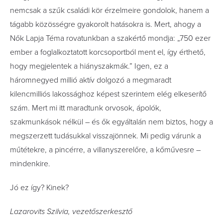
nemcsak a szűk családi kör érzelmeire gondolok, hanem a
tágabb közösségre gyakorolt hatásokra is. Mert, ahogy a
Nők Lapja Téma rovatunkban a szakértő mondja: „750 ezer
ember a foglalkoztatott korcsoportból ment el, így érthető,
hogy megjelentek a hiányszakmák.” Igen, ez a
háromnegyed millió aktív dolgozó a megmaradt
kilencmilliós lakossághoz képest szerintem elég elkeserítő
szám. Mert mi itt maradtunk orvosok, ápolók,
szakmunkások nélkül – és ők egyáltalán nem biztos, hogy a
megszerzett tudásukkal visszajönnek. Mi pedig várunk a
műtétekre, a pincérre, a villanyszerelőre, a kőművesre –
mindenkire.
Jó ez így? Kinek?
Lazarovits Szilvia, vezetőszerkesztő