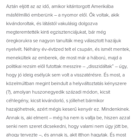
Aztán eljött az az idő, amikor kitántorgott Amerikába
másfélmillió emberünk – a nyomor elől. Ők voltak, akik
kivándoroltak, és látástól vakulásig dolgozva
megteremtették kinti egzisztenciájukat, bár még
öregkorukra se nagyon tanulták meg választott hazájuk
nyelvét. Néhány év-évtized telt el csupán, és ismét mentek,
menekültek az emberek, de most már a háború, majd a
politikai rezsim elől futottak messzire – „disszidáltak” – úgy,
hogy jó ideig esélyük sem volt a visszatérésre. És most, a
közelmúltban megint beindult a helyváltoztatás kényszere
(?), amolyan huszonegyedik századi módon, kicsit
céhlegény, kicsit kivándorló, s jóllehet bármikor
hazajöhetnek, azért mégis keserű kenyér ez. Mindenkinek.
Annak is, aki elment – még ha nem is vallja be, hiszen azzal
senki nem szeret dicsekedni, hogy valami nem úgy jött be,
ahogy tervezte –, és annak is, akit itthon hagytak. És most