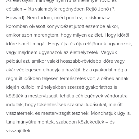
Az élet olyan, mint egy nyári ruha mellénye: rövid és
céltalan – írta valamelyik regényében Rejtő Jenő (P.
Howard). Nem tudom, miért pont ez, a kiskamasz
koromban olvasott könyvidézet jutott eszembe akkor,
amikor azon merengtem, hogy milyen az élet. Hogy időről
időre ismétli magát. Hogy újra és újra előjönnek ugyanazok,
vagy majdnem ugyanazok az élethelyzetek. Vegyük
például azt, amikor valaki hosszabb-rövidebb időre vagy
akár véglegesen elhagyja a hazáját. Ez a gyakorlat még a
régmúlt időkben teljesen természetes volt, a céhek annak
idején külföldi műhelyekben szerzett gyakorlathoz is
kötötték a mestervizsgát, tehát a céhlegények vándorútra
indultak, hogy tökéletesítsék szakmai tudásukat, mielőtt
visszatérnek, és mestervizsgát tesznek. Mondhatjuk úgy is,
tanulmányútra mentek, szabadon közlekedtek – és
visszajöttek.