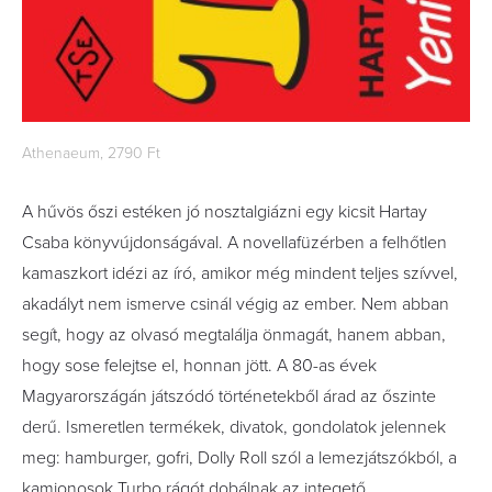
Athenaeum, 2790 Ft
A hűvös őszi estéken jó nosztalgiázni egy kicsit Hartay
Csaba könyvújdonságával. A novellafüzérben a felhőtlen
kamaszkort idézi az író, amikor még mindent teljes szívvel,
akadályt nem ismerve csinál végig az ember. Nem abban
segít, hogy az olvasó megtalálja önmagát, hanem abban,
hogy sose felejtse el, honnan jött. A 80-as évek
Magyarországán játszódó történetekből árad az őszinte
derű. Ismeretlen termékek, divatok, gondolatok jelennek
meg: hamburger, gofri, Dolly Roll szól a lemezjátszókból, a
kamionosok Turbo rágót dobálnak az integető