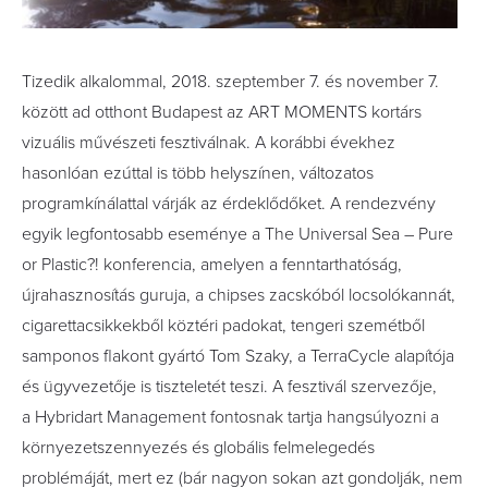
Tizedik alkalommal, 2018. szeptember 7. és november 7.
között ad otthont Budapest az ART MOMENTS kortárs
vizuális művészeti fesztiválnak. A korábbi évekhez
hasonlóan ezúttal is több helyszínen, változatos
programkínálattal várják az érdeklődőket. A rendezvény
egyik legfontosabb eseménye a The Universal Sea – Pure
or Plastic?! konferencia, amelyen a fenntarthatóság,
újrahasznosítás guruja, a chipses zacskóból locsolókannát,
cigarettacsikkekből köztéri padokat, tengeri szemétből
samponos flakont gyártó Tom Szaky, a TerraCycle alapítója
és ügyvezetője is tiszteletét teszi. A fesztivál szervezője,
a Hybridart Management fontosnak tartja hangsúlyozni a
környezetszennyezés és globális felmelegedés
problémáját, mert ez (bár nagyon sokan azt gondolják, nem