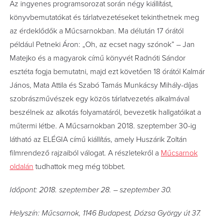
Az ingyenes programsorozat során négy kiállítást,
könyvbemutatókat és tárlatvezetéseket tekinthetnek meg
az érdeklődők a Műcsarnokban. Ma délután 17 órától
például Petneki Áron: „Oh, az ecset nagy szónok” – Jan
Matejko és a magyarok című könyvét Radnóti Sándor
esztéta fogja bemutatni, majd ezt követően 18 órától Kalmár
János, Mata Attila és Szabó Tamás Munkácsy Mihály-díjas
szobrászművészek egy közös tárlatvezetés alkalmával
beszélnek az alkotás folyamatáról, bevezetik hallgatóikat a
műtermi létbe. A Műcsarnokban 2018. szeptember 30-ig
látható az ELÉGIA című kiállítás, amely Huszárik Zoltán
filmrendező rajzaiból válogat. A részletekről a
Műcsarnok
oldalán
tudhattok meg még többet.
Időpont: 2018. szeptember 28. – szeptember 30.
Helyszín: Műcsarnok, 1146 Budapest, Dózsa György út 37.