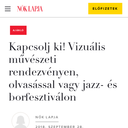
ELŐFIZETEK
AJÁNLÓ
Kapcsolj ki! Vizuális
művészeti
rendezvényen,
olvasással vagy jazz- és
borfesztiválon
NŐK LAPJA
2018. SZEPTEMBER 28.