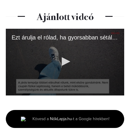
Ajánlott videó
Ezt árulja el rólad, ha gyorsabban sétálsz az átlagnál
0
seconds
of
1
minute,
Kövesd a
NőkLapja.hu
-t a Google hírekben!
52
seconds