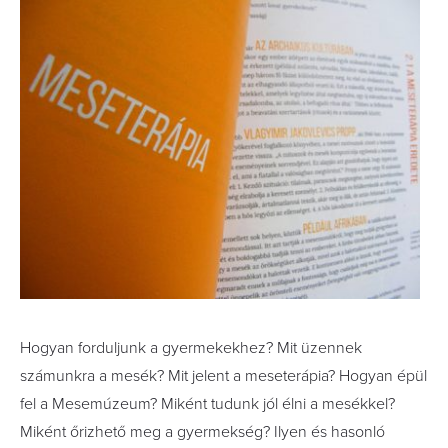
Hogyan forduljunk a gyermekekhez? Mit üzennek
számunkra a mesék? Mit jelent a meseterápia? Hogyan épül
fel a Mesemúzeum? Miként tudunk jól élni a mesékkel?
Miként őrizhető meg a gyermekség? Ilyen és hasonló