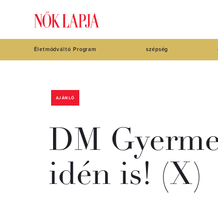
Életmódváltó Program
szépség
AJÁNLÓ
DM Gyermek
idén is! (X)