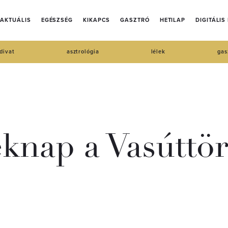
AKTUÁLIS
EGÉSZSÉG
KIKAPCS
GASZTRÓ
HETILAP
DIGITÁLIS
divat
asztrológia
lélek
gas
nap a Vasúttör