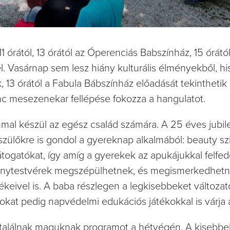
 órától, 13 órától az Óperenciás Babszínház, 15 órátó
. Vasárnap sem lesz hiány kulturális élményekből, hi
, 13 órától a Fabula Bábszínház előadását tekintheti
ánc mesezenekar fellépése fokozza a hangulatot.
al készül az egész család számára. A 25 éves jubi
szülőkre is gondol a gyereknap alkalmából: beauty s
átogatókat, így amíg a gyerekek az apukájukkal felfed
 lánytestvérek megszépülhetnek, és megismerkedhet
keivel is. A baba részlegen a legkisebbeket változat
okat pedig napvédelmi edukációs játékokkal is várja 
s találnak maguknak programot a hétvégén. A kisebbe