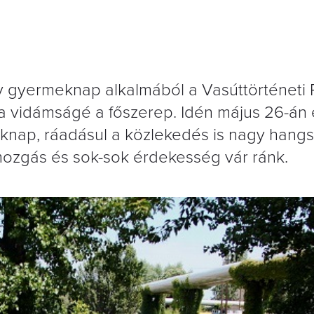
 gyermeknap alkalmából a Vasúttörténeti
a vidámságé a főszerep. Idén május 26-án 
knap, ráadásul a közlekedés is nagy hangs
ozgás és sok-sok érdekesség vár ránk.