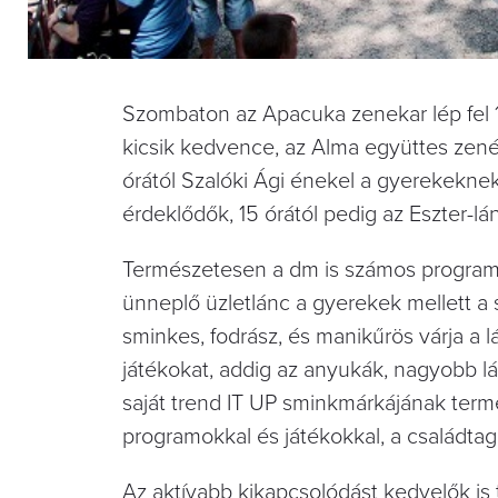
Szombaton az Apacuka zenekar lép fel 11
kicsik kedvence, az Alma együttes zenél
órától Szalóki Ági énekel a gyerekeknek
érdeklődők, 15 órától pedig az Eszter-l
Természetesen a dm is számos programm
ünneplő üzletlánc a gyerekek mellett a 
sminkes, fodrász, és manikűrös várja a l
játékokat, addig az anyukák, nagyobb
saját trend IT UP sminkmárkájának termé
programokkal és játékokkal, a családtag
Az aktívabb kikapcsolódást kedvelők i