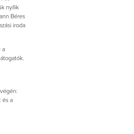
k nyílik
mann Béres
azási iroda
 a
látogatók.
z
tvégén:
t és a