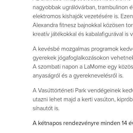
nagyobbak ugrálóvárban, trambulinon é
elektromos kishajók vezetésére is. Eze
Alexandra fitnesz bajnokkal közösen tor
kreatív játékokkal és kabalafigurával is 
A kevésbé mozgalmas programok kedvelő
gyerekek jógafoglalkozásokon vehetnek 
A szombati napon a LaMome egy közös pi
anyaságról és a gyereknevelésről is.
A Vasúttörténeti Park vendégeinek kedv
utazni lehet majd a kerti vasúton, kipró
sínautót is.
A kétnapos rendezvényre minden 14 év