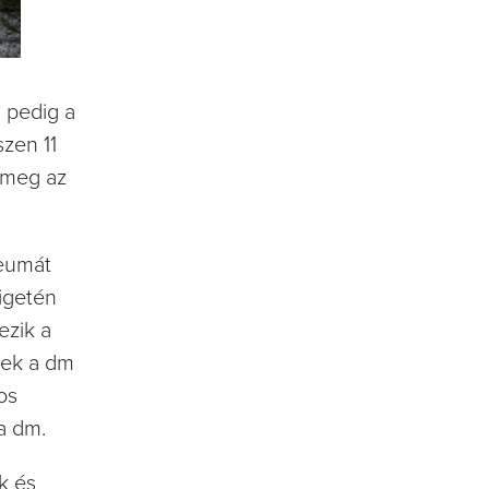
l pedig a
szen 11
k meg az
leumát
zigetén
ezik a
nek a dm
os
a dm.
k és