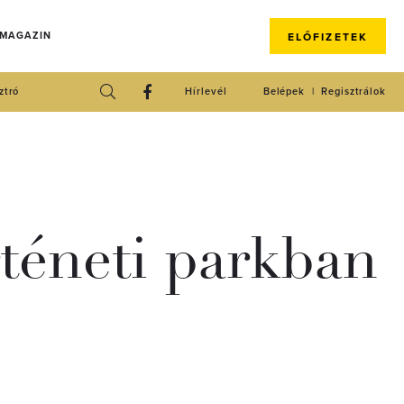
 MAGAZIN
ELŐFIZETEK
ztró
Hírlevél
Belépek
Regisztrálok
téneti parkban