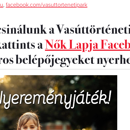
hu
,
facebook.com/vasuttortenetipark
csinálunk a Vasúttörténet
attints a
Nők Lapja Faceb
ros belépőjegyeket nyerhe