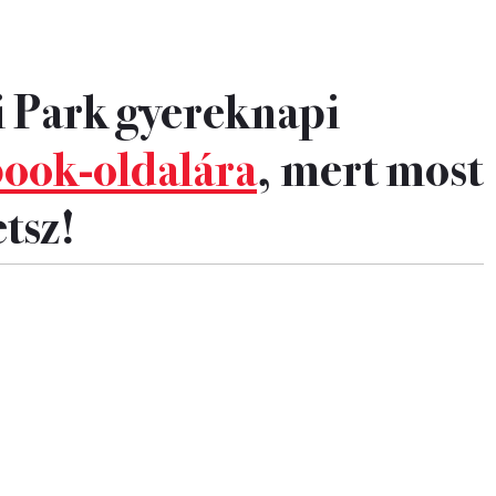
i Park gyereknapi
ook-oldalára
, mert most
tsz!