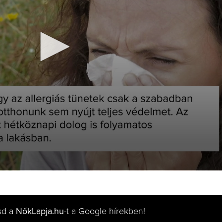
sd a
NőkLapja.hu
-t a Google hírekben!