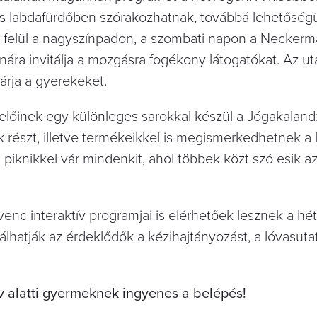
s labdafürdőben szórakozhatnak, továbbá lehetőségü
n felül a nagyszínpadon, a szombati napon a Necker
nára invitálja a mozgásra fogékony látogatókat. Az ut
várja a gyerekeket.
inek egy különleges sarokkal készül a Jógakaland:
részt, illetve termékeikkel is megismerkedhetnek a 
knikkel vár mindenkit, ahol többek közt szó esik a
enc interaktív programjai is elérhetőek lesznek a hé
bálhatják az érdeklődők a kézihajtányozást, a lóvasuta
 alatti gyermeknek ingyenes a belépés!